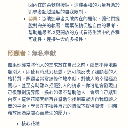
回內在的柔軟與接納。這種柔和的力量有助於
追尋者超越過度的自我限制。
罌粟
：協助追尋者突破內在的框架，讓他們擺
脫對完美的執著。罌粟花精促進自由的思考，
幫助追尋者以更開放的方式看待生活中的各種
可能性，迎接生命的多樣性。
照顧者
：無私奉獻
如果你經常將他人的需求放在自己之前，總是不停地照
顧別人，即使有時感到疲憊，這可能反映了照顧者的人
格特質。照顧者常常無條件地奉獻，對他人的幸福極為
關心，甚至有時難以拒絕別人的請求。你可能會發現自
己很難劃清界限，擔心如果不幫助他人，會讓自己感到
內疚。這個花精套組旨在幫助你找到奉獻與自我照顧之
間的平衡，學會在不犧牲自己的情況下提供關懷，同時
釋放因過度關心而產生的壓力。
核心花精：