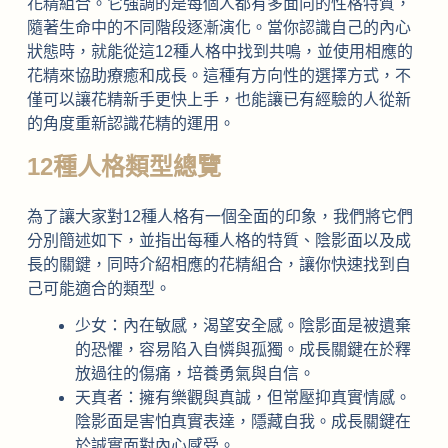
花精組合。它強調的是每個人都有多面向的性格特質，
隨著生命中的不同階段逐漸演化。當你認識自己的內心
狀態時，就能從這12種人格中找到共鳴，並使用相應的
花精來協助療癒和成長。這種有方向性的選擇方式，不
僅可以讓花精新手更快上手，也能讓已有經驗的人從新
的角度重新認識花精的運用。
12種人格類型總覽
為了讓大家對12種人格有一個全面的印象，我們將它們
分別簡述如下，並指出每種人格的特質、陰影面以及成
長的關鍵，同時介紹相應的花精組合，讓你快速找到自
己可能適合的類型。
少女：內在敏感，渴望安全感。陰影面是被遺棄
的恐懼，容易陷入自憐與孤獨。成長關鍵在於釋
放過往的傷痛，培養勇氣與自信。
天真者：擁有樂觀與真誠，但常壓抑真實情感。
陰影面是害怕真實表達，隱藏自我。成長關鍵在
於誠實面對內心感受。