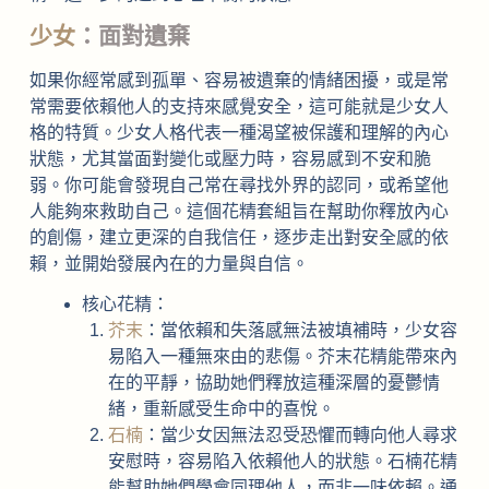
少女
：面對遺棄
如果你經常感到孤單、容易被遺棄的情緒困擾，或是常
常需要依賴他人的支持來感覺安全，這可能就是少女人
格的特質。少女人格代表一種渴望被保護和理解的內心
狀態，尤其當面對變化或壓力時，容易感到不安和脆
弱。你可能會發現自己常在尋找外界的認同，或希望他
人能夠來救助自己。這個花精套組旨在幫助你釋放內心
的創傷，建立更深的自我信任，逐步走出對安全感的依
賴，並開始發展內在的力量與自信。
核心花精：
芥末
：當依賴和失落感無法被填補時，少女容
易陷入一種無來由的悲傷。芥末花精能帶來內
在的平靜，協助她們釋放這種深層的憂鬱情
緒，重新感受生命中的喜悅。
石楠
：當少女因無法忍受恐懼而轉向他人尋求
安慰時，容易陷入依賴他人的狀態。石楠花精
能幫助她們學會同理他人，而非一味依賴。通