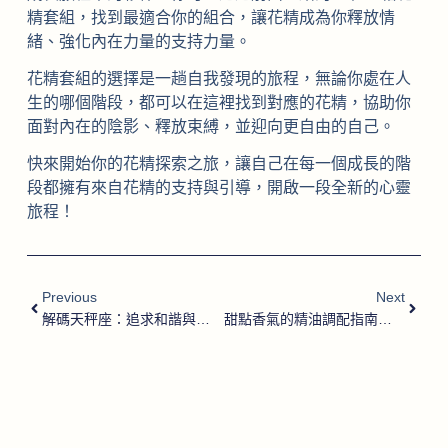
精套組，找到最適合你的組合，讓花精成為你釋放情
緒、強化內在力量的支持力量。
花精套組的選擇是一趟自我發現的旅程，無論你處在人
生的哪個階段，都可以在這裡找到對應的花精，協助你
面對內在的陰影、釋放束縛，並迎向更自由的自己。
快來開始你的花精探索之旅，讓自己在每一個成長的階
段都擁有來自花精的支持與引導，開啟一段全新的心靈
旅程！
Previous
Next
解碼天秤座：追求和諧與美麗的生活方式
甜點香氣的精油調配指南：打造你的專屬甜美香氛
Item added to cart.
Checkout
0 items -
NT$
0