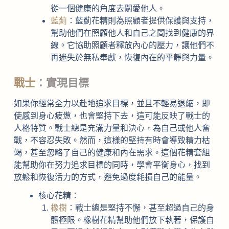
從一個健康的角度去關愛他人。
藍薊
：藍薊花精則為照顧者提供保護與支持，
幫助他們在照顧他人和自己之間找到健康的界
線。它協助照顧者釋放內心的壓力，讓他們不
再迷失於無私奉獻，恢復內在的平靜與力量。
戰士
：實現目標
如果你經常全力以赴地追求目標，並且不輕易退縮，即
使感到身心疲憊，也會堅持下去，這可能反映了戰士的
人格特質。戰士總是充滿力量和決心，為自己或他人奮
戰，不容忍失敗。然而，這樣的堅持有時會導致精力枯
竭，甚至忽略了自己的健康和內在需求。這個花精套組
能幫助你在努力追求目標的同時，學會平衡身心，找到
放鬆和恢復活力的方式，避免過度耗損自己的能量。
核心花精：
橡樹
：戰士總是堅持不懈，甚至超過自己的身
體極限。橡樹花精幫助他們放下執著，保護自