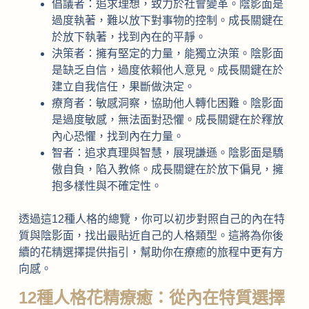
倡議者：追求理想，致力於社會變革。陰影面是
過度執著，難以放下對事物的控制。成長關鍵在
於放下執著，找到內在的平靜。
決策者：擁有堅定的力量，能獨立決策。陰影面
是缺乏自信，過度依賴他人意見。成長關鍵在於
建立自我信任，果斷做決定。
療育者：敏感洞察，協助他人轉化困難。陰影面
是過度敏感，無法面對恐懼。成長關鍵在於釋放
內心恐懼，找到內在力量。
智者：追求真理與智慧，展現謙遜。陰影面是驕
傲自負，陷入教條。成長關鍵在於放下偏見，擁
抱多樣性與不確定性。
透過這12種人格的總覽，你可以初步對照自己的內在特
質與陰影面，找出最貼近自己的人格類型。這將為你後
續的花精選擇提供指引，幫助你在療癒的旅程中更有方
向感。
12種人格花精療癒：從內在特質選擇