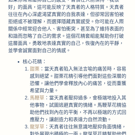
好」的面具，這可能反映了天真者的人格特質。天真者
往往在內心深處渴望真實的自我表達，但卻常因害怕被
拒絕或不被理解，而選擇隱藏真實感受。你可能在人際
關係中經常迎合他人、害怕衝突，甚至為了維持表面的
和諧而忽略了自己的需求。這個花精套組能幫助你打破
這層面具，勇敢地表達真實的自己，恢復內在的平靜，
並學會誠實面對自己的情感。
核心花精：
甜栗
：當天真者陷入無法言喻的痛苦時，容易
感到絕望。甜栗花精引導他們面對這些深層的
恐懼，讓他們學會釋放內心的痛苦，從而重獲
希望與力量。
馬鞭草
：當天真者壓抑過多，會極端地投入其
他事物，試圖逃避真實的情緒。馬鞭草花精協
助他們找到內在的平衡，不再以極端的方式回
應壓力，讓創造力和表達力自然流動。
龍芽草
：天真者往往無意識地壓抑負面情緒，
對外展現出積極的一面。龍芽草花精幫助他們