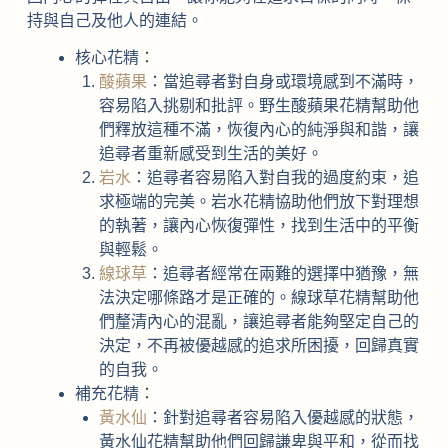
持與自己及他人的連結。
核心花精：
酸蘋果
：當追尋者對自身或環境感到不滿時，
容易陷入挑剔和批評。野生酸蘋果花精幫助他
們釋放這種不滿，恢復內心的純淨與和諧，讓
追尋者重新感受到生活的美好。
岩水
：追尋者容易陷入對自我的過度約束，追
求極端的完美。岩水花精協助他們放下對理想
的執著，讓內心恢復彈性，找到生活中的平衡
與輕鬆。
線球草
：追尋者經常在兩難的選擇中猶豫，無
法決定哪條路才是正確的。線球草花精幫助他
們釐清內心的混亂，讓追尋者能夠堅定自己的
決定，不再被優越感的追求所困擾，回歸真實
的自我。
補充花精：
黃水仙
：針對追尋者容易陷入優越感的狀態，
黃水仙花精幫助他們回歸謙卑與平和，從而找