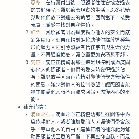
忍冬
：在持續付出後，照顧者往往會懷念過去
的美好時光，難以適應現實的生活。忍冬花精
幫助他們放下對過去的執著，回到當下，接受
現實，並從中找到自我價值。
紅栗
：當照顧者因為過度擔心他人的安全而感
到焦慮時，紅栗花精則能協助他們釋放這種無
形的壓力。它引導照顧者信任宇宙與生命的力
量，不再過度擔憂，讓心靈更加安穩與平靜。
菊苣
：菊苣花精幫助那些總是想控制或過度關
心他人的照顧者。他們的愛有時變得過於佔
有，難以放手。菊苣花精引導他們學會無條件
的關愛，減少對他人的控制慾望，讓照顧者能
夠在關愛他人時不再渴求回報，恢復內心的平
衡。
補充花精：
滴血之心
：滴血之心花精協助那些在關係中過
度依賴他人，或者強加愛的人，讓他們學會放
手，尊重他人的自由。這種花精的補充能夠幫
助照顧者找回愛的平衡，不再壓抑自我，而是