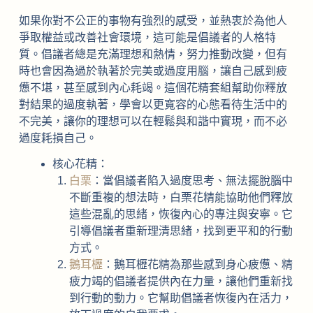
如果你對不公正的事物有強烈的感受，並熱衷於為他人
爭取權益或改善社會環境，這可能是倡議者的人格特
質。倡議者總是充滿理想和熱情，努力推動改變，但有
時也會因為過於執著於完美或過度用腦，讓自己感到疲
憊不堪，甚至感到內心耗竭。這個花精套組幫助你釋放
對結果的過度執著，學會以更寬容的心態看待生活中的
不完美，讓你的理想可以在輕鬆與和諧中實現，而不必
過度耗損自己。
核心花精：
白栗
：當倡議者陷入過度思考、無法擺脫腦中
不斷重複的想法時，白栗花精能協助他們釋放
這些混亂的思緒，恢復內心的專注與安寧。它
引導倡議者重新理清思緒，找到更平和的行動
方式。
鵝耳櫪
：鵝耳櫪花精為那些感到身心疲憊、精
疲力竭的倡議者提供內在力量，讓他們重新找
到行動的動力。它幫助倡議者恢復內在活力，