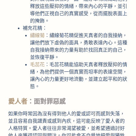
釋放這些壓抑的情緒，帶來內心的平靜，並引
導他們正視自己的真實感受，從而擺脫表面上
的掩飾。
補充花精：
繡線菊
：繡線菊花精促進天真者的自我接納，
讓他們放下虛偽的面具，勇敢表達內心。這種
自我接納帶來的力量有助於找回真正的自己，
並恢復平靜。
毛蕊花
：毛蕊花精能協助天真者釋放壓抑的情
緒，為他們提供一個真實而坦率的表達空間，
讓內心的力量更好地流動，並建立起平和的狀
態。
愛人者
：面對罪惡感
如果你時常因為沒有得到他人的愛或認可而感到失落，
並且容易自我譴責或感到內疚，這可能反映了愛人者的
人格特質。愛人者往往非常渴望被愛，並希望通過討好
他人來獲得認同與關注。你可能會不自覺地把愛與犧牲