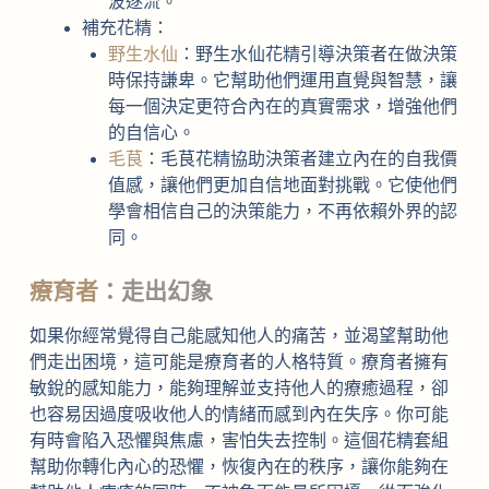
波逐流。
補充花精：
野生水仙
：野生水仙花精引導決策者在做決策
時保持謙卑。它幫助他們運用直覺與智慧，讓
每一個決定更符合內在的真實需求，增強他們
的自信心。
毛茛
：毛茛花精協助決策者建立內在的自我價
值感，讓他們更加自信地面對挑戰。它使他們
學會相信自己的決策能力，不再依賴外界的認
同。
療育者
：走出幻象
如果你經常覺得自己能感知他人的痛苦，並渴望幫助他
們走出困境，這可能是療育者的人格特質。療育者擁有
敏銳的感知能力，能夠理解並支持他人的療癒過程，卻
也容易因過度吸收他人的情緒而感到內在失序。你可能
有時會陷入恐懼與焦慮，害怕失去控制。這個花精套組
幫助你轉化內心的恐懼，恢復內在的秩序，讓你能夠在