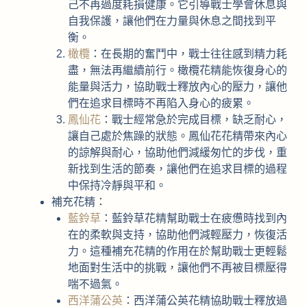
己不再過度耗損健康。它引導戰士學會休息與
自我保護，讓他們在力量與休息之間找到平
衡。
橄欖
：在長期的奮鬥中，戰士往往感到精力耗
盡，無法再繼續前行。橄欖花精能恢復身心的
能量與活力，協助戰士釋放內心的壓力，讓他
們在追求目標時不再陷入身心的疲累。
鳳仙花
：戰士經常急於完成目標，缺乏耐心，
讓自己處於焦躁的狀態。鳳仙花花精帶來內心
的諒解與耐心，協助他們減緩匆忙的步伐，重
新找到生活的節奏，讓他們在追求目標的過程
中保持冷靜與平和。
補充花精：
藍鈴草
：藍鈴草花精幫助戰士在疲憊時找到內
在的柔軟與支持，協助他們減輕壓力，恢復活
力。這種補充花精的作用在於幫助戰士更輕鬆
地面對生活中的挑戰，讓他們不再被目標壓得
喘不過氣。
西洋蒲公英
：西洋蒲公英花精協助戰士釋放過