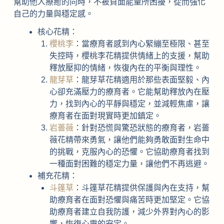
幫助他人療癒的同時，不被負面能量所困擾，從而強化
自己的力量與穩定感。
核心花精：
櫻桃李
：當療育者感到內心緊繃至極限、甚至
失控時，櫻桃李花精提供情緒上的支援，幫助
釋放壓抑的情緒，恢復內在的平衡與理性。
龍芽草
：龍芽草花精適用於那些表面堅毅、內
心卻充滿壓力的療育者。它能幫助釋放內在壓
力，找到內心的平靜與穩定，並減輕焦慮，讓
療育者在面對現實時更加鎮定。
岩薔薇
：針對恐慌與驚恐狀態的療育者，岩薔
薇花精帶來勇氣，讓他們能夠勇敢面對生命中
的挑戰，克服內心的恐懼。它協助療育者找到
一種面對困難的穩定力量，讓他們不再逃避。
補充花精：
斗篷草
：斗篷草花精提供保護與內在支持，幫
助療育者在面對恐懼與痛苦時更加堅定。它協
助療育者建立自我防護，減少外界對內心的影
響，恢復心靈的安定。