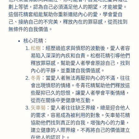
劃上等號，認為自己必須滿足他人的期望，才能被愛。
這個花精套組能幫助你重新連結內心的愛，學會愛自
己、接納自己的不完美，釋放內在的罪惡感，從而找到
無條件的自我價值。
核心花精：
松樹
：經歷過追求與憤怒的波動後，愛人者容
易陷入深深的內疚和自責。松樹花精引導他們
釋放罪惡感，幫助愛人者學會原諒自己，找到
內心的平靜，並重建自我價值感。
冬青
：當愛人者無法再壓抑內心的不滿，往往
會出現憤怒的情緒。冬青花精幫助他們釋放這
些壓抑已久的怨恨，讓愛人者學會平衡情緒，
從而在關係中更健康地互動。
矢車菊
：愛人者往往缺乏界線，總是迎合他人
的需求，容易成為被利用的對象。矢車菊花精
協助他們找到真正的自我，增強內心的力量，
建立健康的人際界線，不再將自己的價值建立
在他人的認可上。