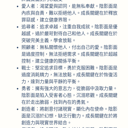
愛人者：渴望愛與認同，能無私奉獻。陰影面是
內疚與自責，難以拒絕他人。成長關鍵在於釋放
罪惡感，建立健康界限。
追尋者：追求卓越，注重自我成就。陰影面是優
越感，過於嚴苛對待自己和他人。成長關鍵在於
突破完美主義，學會放鬆。
照顧者：無私關懷他人，付出自己的愛。陰影面
是過度控制，無法拒絕需求。成長關鍵在於超越
控制，建立健康的關係平衡。
戰士：堅定追求目標，勇於克服困難。陰影面是
過度消耗精力，無法放鬆。成長關鍵在於恢復活
力，達到力量與平靜的平衡。
勇者：擁有強大的意志力，從脆弱中汲取力量。
陰影面是陷入受害者心態，沉溺悲觀。成長關鍵
在於走出脆弱，找到內在的勇氣。
創造者：將創意付諸現實，顯化內在使命。陰影
面是沉溺於幻想，缺乏行動力。成長關鍵在於將
創造力與現實世界結合。