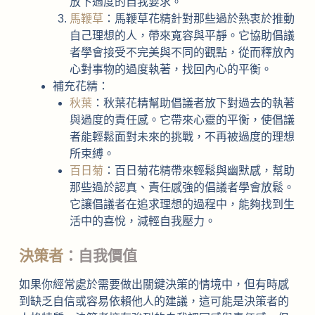
放下過度的自我要求。
馬鞭草
：馬鞭草花精針對那些過於熱衷於推動
自己理想的人，帶來寬容與平靜。它協助倡議
者學會接受不完美與不同的觀點，從而釋放內
心對事物的過度執著，找回內心的平衡。
補充花精：
秋葉
：秋葉花精幫助倡議者放下對過去的執著
與過度的責任感。它帶來心靈的平衡，使倡議
者能輕鬆面對未來的挑戰，不再被過度的理想
所束縛。
百日菊
：百日菊花精帶來輕鬆與幽默感，幫助
那些過於認真、責任感強的倡議者學會放鬆。
它讓倡議者在追求理想的過程中，能夠找到生
活中的喜悅，減輕自我壓力。
決策者
：自我價值
如果你經常處於需要做出關鍵決策的情境中，但有時感
到缺乏自信或容易依賴他人的建議，這可能是決策者的