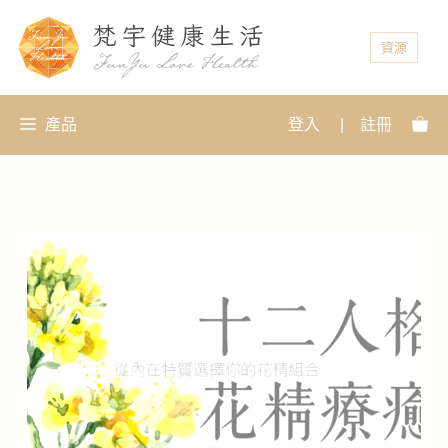
資源
產品
登入
|
註冊