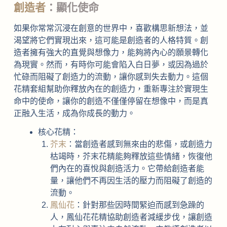
創造者
：顯化使命
如果你常常沉浸在創意的世界中，喜歡構思新想法，並
渴望將它們實現出來，這可能是創造者的人格特質。創
造者擁有強大的直覺與想像力，能夠將內心的願景轉化
為現實。然而，有時你可能會陷入白日夢，或因為過於
忙碌而阻礙了創造力的流動，讓你感到失去動力。這個
花精套組幫助你釋放內在的創造力，重新專注於實現生
命中的使命，讓你的創造不僅僅停留在想像中，而是真
正融入生活，成為你成長的動力。
核心花精：
芥末
：當創造者感到無來由的悲傷，或創造力
枯竭時，芥末花精能夠釋放這些情緒，恢復他
們內在的喜悅與創造活力。它帶給創造者能
量，讓他們不再因生活的壓力而阻礙了創造的
流動。
鳳仙花
：針對那些因時間緊迫而感到急躁的
人，鳳仙花花精協助創造者減緩步伐，讓創造