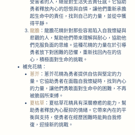
受害者的人，總是對生活失去責任感。它協助
勇者釋放內心的怨恨與自憐，讓他們重新承擔
起生命中的責任，找到自己的力量，並從中獲
得平靜。
龍膽
：龍膽花精針對那些容易陷入自我懷疑與
悲觀的人，幫助他們帶來理解與耐心，協助他
們克服負面的思維。這種花精的力量在於引導
勇者放下對困難的恐懼，重新找回內在的信
心，積極面對生命的挑戰。
補充花精：
蔥芥
：蔥芥花精為勇者提供自信與堅定的力
量。它協助勇者在面臨自我懷疑時，找到內心
的力量，讓他們勇敢面對生命中的困難，不再
被脆弱所束縛。
夏枯草
：夏枯草花精具有深層療癒的能力，幫
助勇者釋放內心壓抑的情緒。它帶來內在的平
衡與支持，使勇者在經歷困難時能夠自我修
復，迎接新的挑戰。