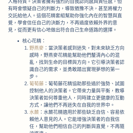
人格特質。決策者擁有強烈的自我認同感與責任感，但
有時會懷疑自己的判斷力，導致猶豫不決，甚至將權力
交託給他人。這個花精套組幫助你強化內在的智慧與直
覺，學會信任自己的決斷力，不再過度依賴外界的意
見，從而更有信心地做出符合自己生命道路的選擇。
核心花精：
野燕麥
：當決策者感到迷失，對未來缺乏方向
感時，野燕麥花精能幫助他們釐清內心的混
亂，找到生命的目標與方向。它引導決策者認
識自己的需求，並勇敢踏出實現夢想的第一
步。
葡萄藤
：葡萄藤花精協助那些過於強勢、試圖
控制他人的決策者。它帶來力量與平衡，教導
決策者如何尊重他人，同時建立更健康的互動
方式，讓他們不再迷失在自我的世界中。
水蕨
：水蕨花精適用於那些缺乏自信、容易依
賴他人意見的人。它能增強決策者的自我信
任，幫助他們相信自己的判斷與直覺，不再隨