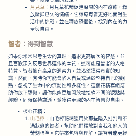
月見草
：月見草花精促進深層的內在療癒，釋
放壓抑已久的情緒。它讓療育者更好地面對生
活中的挑戰，並在釋放恐懼後，找到內在的力
量與自由。
智者
：得到智慧
如果你常常思考生命的真理，追求更高層次的智慧，並
且喜歡深入反思世界運作的本質，這可能是智者的人格
特質。智者擁有高度的洞察力，並渴望獲得真實的知
識。然而，有時你可能會陷入自負或過於堅持自己的觀
點，忽視了生命中的流動性和多樣性。這個花精套組幫
助你放下驕傲，讓你能夠更加開放地接納不同的觀點與
經驗，同時保持謙遜，並獲得更深的內在智慧與自由。
核心花精：
山毛櫸
：山毛櫸花精適用於那些陷入批判和不
滿狀態的智者，幫助他們釋放對自我和他人的
苛刻標準。它帶來包容與理解，讓智者能更輕