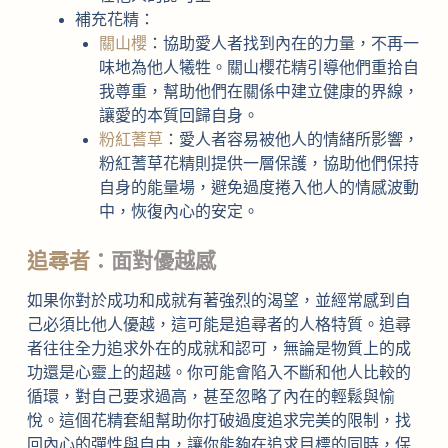
補充花精：
關山櫻
：協助愛人者找到內在的力量，不再一
味地為他人犧牲。關山櫻花精引導他們重拾自
我尊重，幫助他們在關係中建立健康的界線，
讓愛的本質回歸自身。
粉紅蓍草
：愛人者容易被他人的情緒所影響，
粉紅蓍草花精則提供一層保護，協助他們保持
自身的能量場，避免過度捲入他人的情感波動
中，恢復內心的安定。
追尋者
：面對優越感
如果你對於成功和成就有著強烈的渴望，並經常感到自
己必須比他人優越，這可能是追尋者的人格特質。追尋
者往往全力追求外在的成就和認可，無論是物質上的成
功還是心靈上的超越。你可能會陷入不斷和他人比較的
循環，對自己要求過高，甚至忽略了內在的輕鬆與愉
悅。這個花精套組幫助你打破過度追求完美的限制，找
回內心的彈性與自由，讓你能夠在追求目標的同時，保