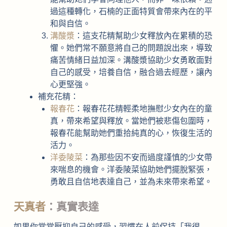
過這種轉化，石楠的正面特質會帶來內在的平
和與自信。
溝酸漿
：這支花精幫助少女釋放內在累積的恐
懼。她們常不願意將自己的問題說出來，導致
痛苦情緒日益加深。溝酸漿協助少女勇敢面對
自己的感受，培養自信，融合過去經歷，讓內
心更堅強。
補充花精：
報春花
：報春花花精輕柔地撫慰少女內在的童
真，帶來希望與釋放。當她們被悲傷包圍時，
報春花能幫助她們重拾純真的心，恢復生活的
活力。
洋委陵菜
：為那些因不安而過度謹慎的少女帶
來喘息的機會。洋委陵菜協助她們擺脫緊張，
勇敢且自信地表達自己，並為未來帶來希望。
天真者
：真實表達
如果你常常壓抑自己的感受，習慣在人前保持「我很