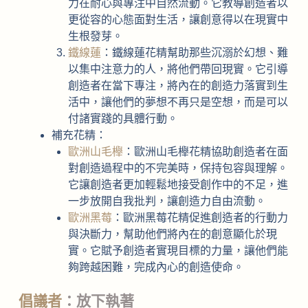
力在耐心與專注中自然流動。它教導創造者以
更從容的心態面對生活，讓創意得以在現實中
生根發芽。
鐵線蓮
：鐵線蓮花精幫助那些沉溺於幻想、難
以集中注意力的人，將他們帶回現實。它引導
創造者在當下專注，將內在的創造力落實到生
活中，讓他們的夢想不再只是空想，而是可以
付諸實踐的具體行動。
補充花精：
歐洲山毛櫸
：歐洲山毛櫸花精協助創造者在面
對創造過程中的不完美時，保持包容與理解。
它讓創造者更加輕鬆地接受創作中的不足，進
一步放開自我批判，讓創造力自由流動。
歐洲黑莓
：歐洲黑莓花精促進創造者的行動力
與決斷力，幫助他們將內在的創意顯化於現
實。它賦予創造者實現目標的力量，讓他們能
夠跨越困難，完成內心的創造使命。
倡議者
：放下執著