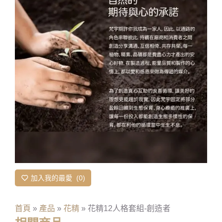
加入我的最愛
0
首頁
»
產品
»
花精
»
花精12人格套組-創造者