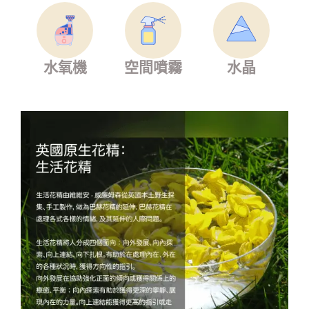
水氧機
空間噴霧
水晶