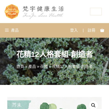
資源
產品
登入
|
註冊
花精12人格套組-創造者
首頁
»
產品
»
花精
»
花精12人格套組-創造者