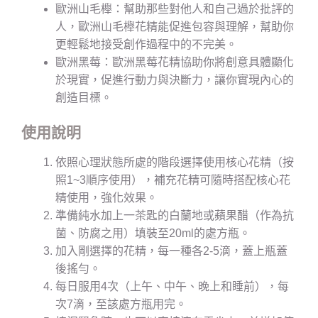
歐洲山毛櫸：幫助那些對他人和自己過於批評的
人，歐洲山毛櫸花精能促進包容與理解，幫助你
更輕鬆地接受創作過程中的不完美。
歐洲黑莓：歐洲黑莓花精協助你將創意具體顯化
於現實，促進行動力與決斷力，讓你實現內心的
創造目標。
使用說明
依照心理狀態所處的階段選擇使用核心花精（按
照1~3順序使用），補充花精可隨時搭配核心花
精使用，強化效果。
準備純水加上一茶匙的白蘭地或蘋果醋（作為抗
菌、防腐之用）填裝至20ml的處方瓶。
加入剛選擇的花精，每一種各2-5滴，蓋上瓶蓋
後搖勻。
每日服用4次（上午、中午、晚上和睡前），每
次7滴，至該處方瓶用完。