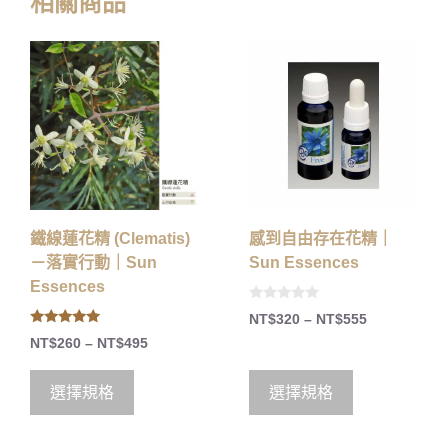
相關商品
鐵線蓮花精 (Clematis)
感到自由存在花精｜
－落實行動｜Sun
Sun Essences
Essences
0
NT$
320
–
NT$
555
o
5.00
u
NT$
260
–
NT$
495
out of 5
t
o
f
5
選擇規格
選擇規格