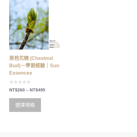
栗苞花精 (Chestnut
Bud)－學習經驗｜Sun
Essences
0
NT$
260
–
NT$
495
o
u
t
o
選擇規格
f
5