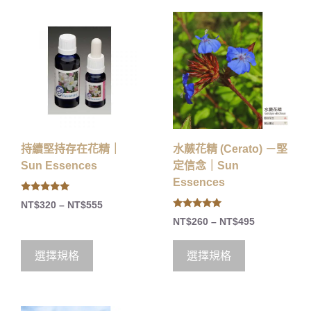
持續堅持存在花精｜
水蕨花精 (Cerato) －堅
Sun Essences
定信念｜Sun
Essences
5.00
NT$
320
–
NT$
555
out of 5
5.00
NT$
260
–
NT$
495
out of 5
選擇規格
選擇規格