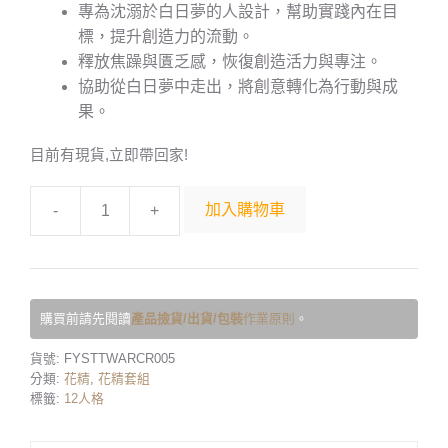
專為沈溺於白日夢的人設計，幫助實踐內在目
標，提升創造力的流動。
釋放焦躁與匱乏感，恢復創造活力與專注。
協助從白日夢中走出，將創意轉化為行動與成
果。
目前有現貨,立即帶回家!
加入購物車
-
+
購買前請先閱讀
產品撿貨/出貨/包裝
作業原則
。
貨號:
FYSTTWARCR005
分類:
花精
,
花精套組
標籤:
12人格