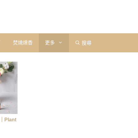
石
焚燒燻香
更多
搜尋
Plant