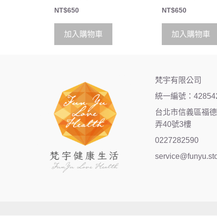
0
0
NT$
650
NT$
650
o
o
u
u
t
t
o
o
加入購物車
加入購物車
f
f
5
5
梵宇有限公司
統一編號：42854
台北市信義區福德街
弄40號3樓
0227282590
service@funyu.st