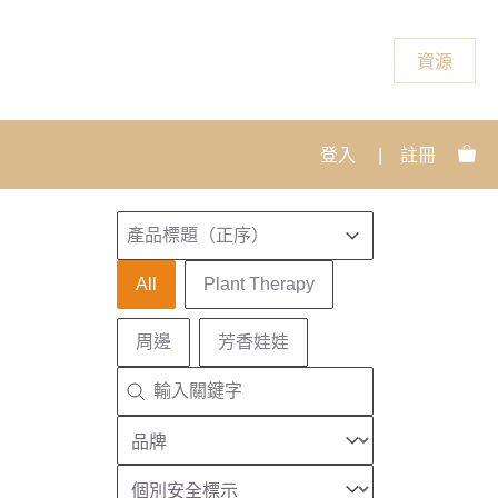
資源
登入
|
註冊
排序
Sort content
Sort content
產品標題（正序）
產品分類
All
Plant Therapy
周邊
芳香娃娃
搜尋
Search content
品牌
Select content
安全識別
Select content