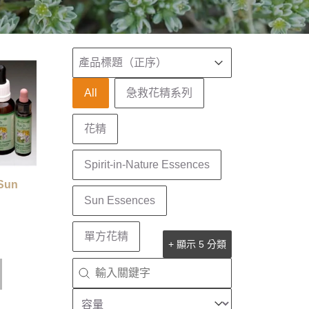
排序
Sort content
Sort content
產品標題（正序）
產品分類
All
急救花精系列
花精
Spirit-in-Nature Essences
un
Sun Essences
單方花精
+ 顯示 5 分類
搜尋
Search content
容量
Select content