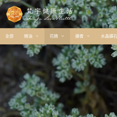
全部
精油
花精
擴香
水晶礦