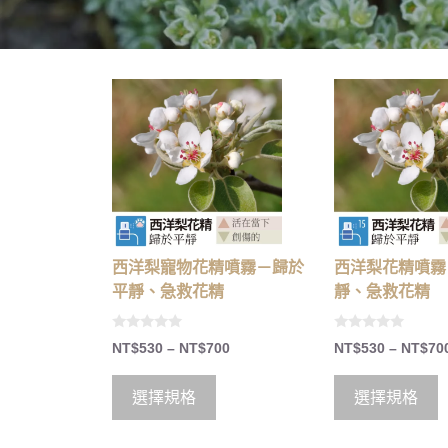
西洋梨花精噴霧
西洋梨寵物花精噴霧－歸於
靜、急救花精
平靜、急救花精
0
0
NT$
530
–
NT$
70
NT$
530
–
NT$
700
o
o
u
u
t
t
o
o
選擇規格
選擇規格
f
f
5
5