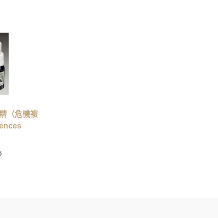
精（危機複
ences
5