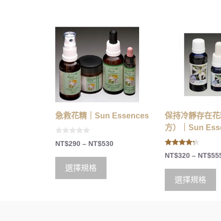
急救花精｜Sun Essences
保持冷靜存在花
方）｜Sun Ess
0
NT$
290
–
NT$
530
o
4.00
u
NT$
320
–
NT$
55
out of 5
t
o
選擇規格
f
5
選擇規格