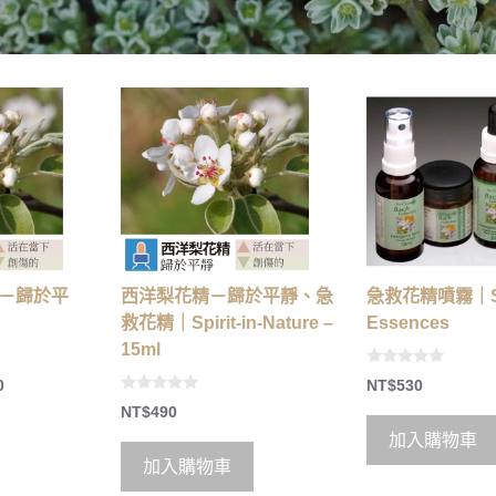
－歸於平
西洋梨花精－歸於平靜、急
急救花精噴霧｜S
救花精｜Spirit-in-Nature –
Essences
15ml
0
0
NT$
530
o
0
u
NT$
490
o
t
u
o
加入購物車
t
f
o
5
加入購物車
f
5