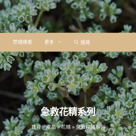
石
焚燒燻香
更多
搜尋
急救花精系列
首頁
»
產品
»
花精
»
急救花精系列