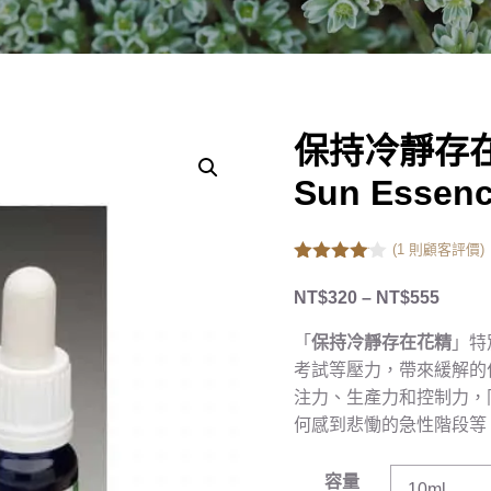
保持冷靜存
Sun Essen
(
1
則顧客評價)
4.00
out
of 5
NT$
320
–
NT$
555
「
保持冷靜存在花精
」特
考試等壓力，帶來緩解的
注力、生產力和控制力，
何感到悲慟的急性階段等
容量