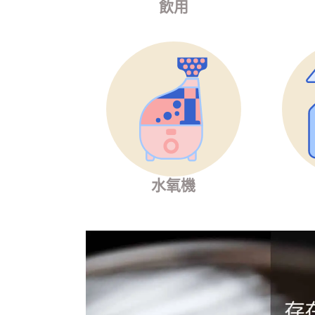
飲用
水氧機