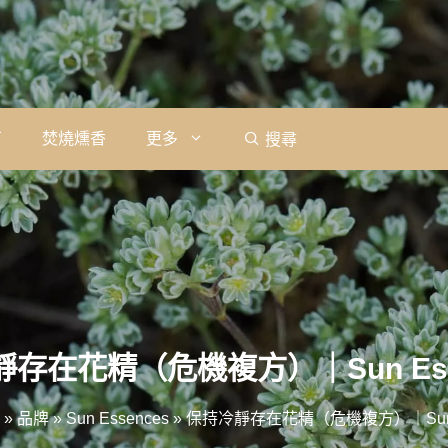
石
焚燒燻香
更多
搜尋
存在花精（危機複方）｜Sun Ess
»
品牌
»
Sun Essences
»
保持冷靜存在花精（危機複方）｜Sun E