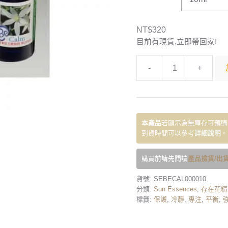
NT$
320
目前有現貨,立即帶回家!
-
+
本產品
若顯示為無庫存可預購
到貨時間可以參考
詳細說明
。
購買前請先閱讀
產品撿貨/出貨
貨號:
SEBECAL000010
分類:
Sun Essences
,
存在花精
標籤:
保護
,
冷靜
,
專注
,
平衡
,