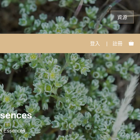
資源
登入
|
註冊
ences
ssences