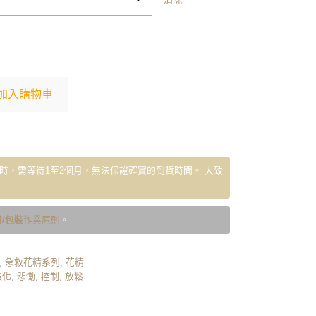
加入購物車
時，需等待1至2個月，無法保證確實的到貨時間。 大致
/包裝
作業原則
。
,
急救花精系列
,
花精
強化
,
悲慟
,
控制
,
放鬆