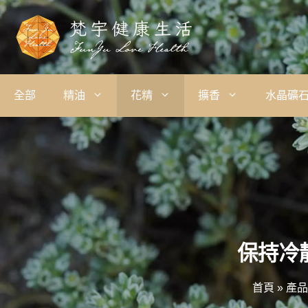
全部
精油
花精
擴香
水晶礦
保持冷靜
首頁
»
產品