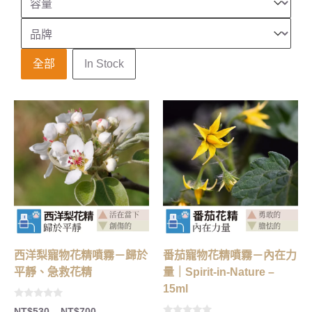
品牌
Select content
庫存狀態
全部
In Stock
西洋梨寵物花精噴霧－歸於
番茄寵物花精噴霧－內在力
平靜、急救花精
量｜Spirit-in-Nature –
15ml
0
NT$
530
–
NT$
700