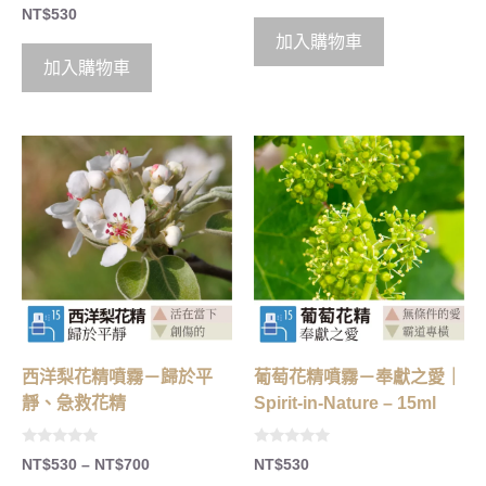
0
u
NT$
530
o
t
u
o
加入購物車
t
f
o
5
加入購物車
f
5
西洋梨花精噴霧－歸於平
葡萄花精噴霧－奉獻之愛｜
靜、急救花精
Spirit-in-Nature – 15ml
0
0
NT$
530
–
NT$
700
NT$
530
o
o
u
u