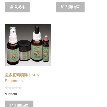
t
t
o
o
選擇規格
加入購物車
f
f
5
5
急救花精噴霧｜Sun
Essences
0
NT$
530
o
u
t
o
加入購物車