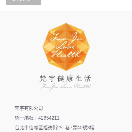
f
5
梵宇有限公司
統一編號：42854211
台北市信義區福德街251巷7弄40號3樓