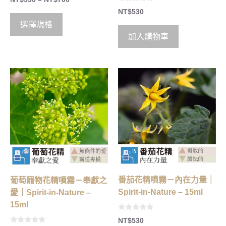
o
0
u
NT$
530
o
t
u
o
選擇規格
t
f
o
5
加入購物車
f
5
番茄花精噴霧－內在力量｜
葡萄寵物花精噴霧－奉獻之
Spirit-in-Nature – 15ml
愛｜Spirit-in-Nature –
15ml
0
NT$
530
o