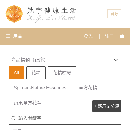
資源
產品
登入
|
註冊
排序
Sort content
Sort content
產品標題（正序）
產品分類
All
花精
花精噴霧
Spirit-in-Nature Essences
單方花精
蔬果單方花精
+ 顯示 2 分類
搜尋
Search content
容量
Select content