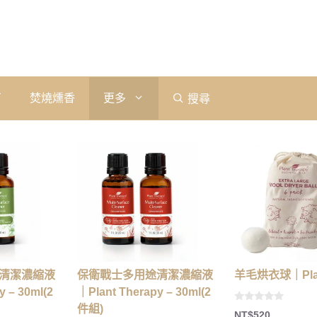
石
焚燒燻香
更多
搜尋
清潔濃縮液
保衛戰士多用途清潔濃縮液
羊毛烘衣球｜Plant
y – 30ml(2
｜Plant Therapy – 30ml(2
件組)
0
NT$
520