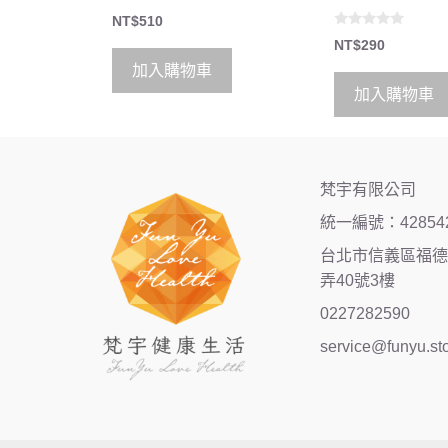
0
NT$
510
o
0
u
NT$
290
o
t
u
o
加入購物車
t
f
o
5
加入購物車
f
5
梵宇有限公司
統一編號：42854
台北市信義區福德街
弄40號3樓
0227282590
service@funyu.st