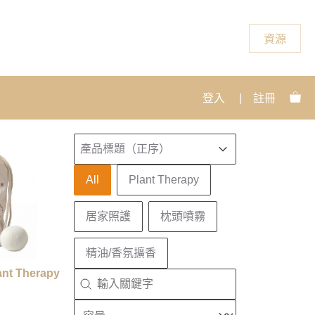
資源
登入
|
註冊
排序
Sort content
Sort content
產品標題（正序）
產品分類
All
Plant Therapy
居家照護
枕頭噴霧
精油/香氛擴香
 Therapy
搜尋
Search content
容量
Select content