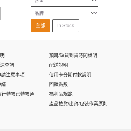
品牌
Select content
庫存狀態
全部
In Stock
明
預購/缺貨到貨時間說明
速查詢
配送說明
申請注意事項
信用卡分期付款說明
申請
回饋點數
銀行轉帳已轉帳通
福利品規範
產品撿貨/出貨/包裝作業原則