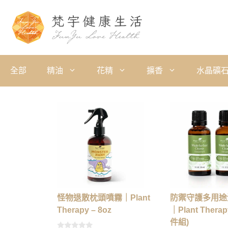
全部
精油
花精
擴香
水晶礦
怪物退散枕頭噴霧｜Plant
防禦守護多用途
Therapy – 8oz
｜Plant Therap
件組)