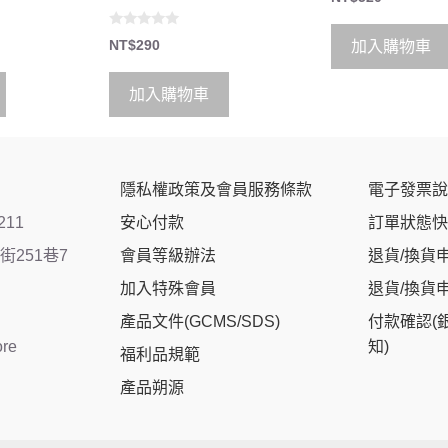
o
u
t
0
o
NT$
290
加入購物車
o
f
u
5
t
o
加入購物車
f
5
隱私權政策及會員服務條款
電子發票說
211
安心付款
訂單狀態快
251巷7
會員等級辦法
退貨/換貨
加入特殊會員
退貨/換貨
產品文件(GCMS/SDS)
付款確認(
ore
知)
福利品規範
產品朔源