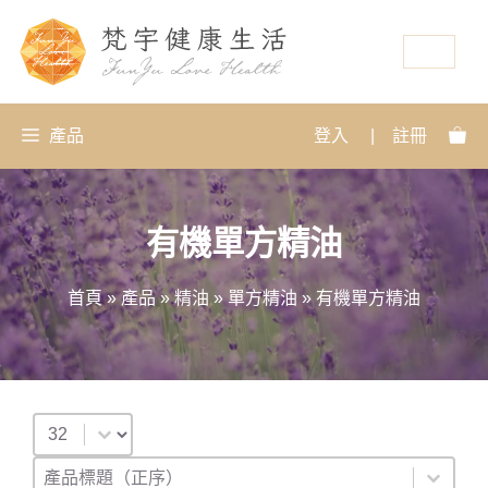
資源
產品
登入
|
註冊
有機單方精油
首頁
»
產品
»
精油
»
單方精油
»
有機單方精油
Select number per page
排序
Sort content
Sort content
產品標題（正序）