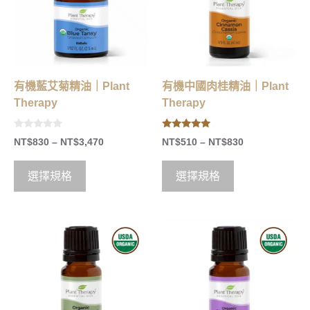
有機藍艾菊精油｜Plant
有機中國肉桂精油｜Plant
Therapy
Therapy
0
5.00
NT$
830
–
NT$
3,470
NT$
510
–
NT$
830
o
out of 5
u
t
o
選擇規格
選擇規格
f
5