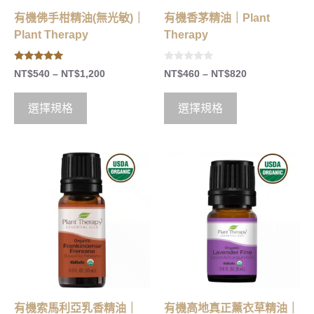
有機佛手柑精油(無光敏)｜
有機香茅精油｜Plant
Plant Therapy
Therapy
5.00
0
NT$
540
–
NT$
1,200
NT$
460
–
NT$
820
out of 5
o
u
t
o
選擇規格
選擇規格
f
5
有機索馬利亞乳香精油｜
有機高地真正薰衣草精油｜