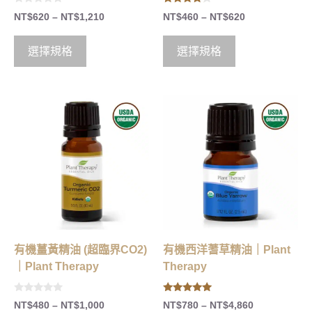
0
4.00
NT$
620
–
NT$
1,210
NT$
460
–
NT$
620
o
out of 5
u
t
o
選擇規格
選擇規格
f
5
有機薑黃精油 (超臨界CO2)
有機西洋蓍草精油｜Plant
｜Plant Therapy
Therapy
0
5.00
NT$
480
–
NT$
1,000
NT$
780
–
NT$
4,860
o
out of 5