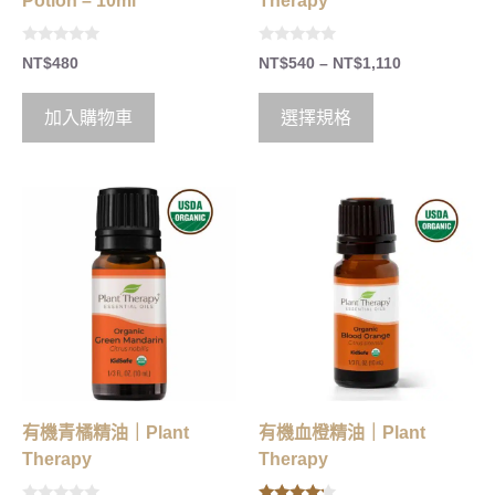
Potion – 10ml
Therapy
0
0
NT$
480
NT$
540
–
NT$
1,110
o
o
u
u
t
t
o
o
加入購物車
選擇規格
f
f
5
5
有機青橘精油｜Plant
有機血橙精油｜Plant
Therapy
Therapy