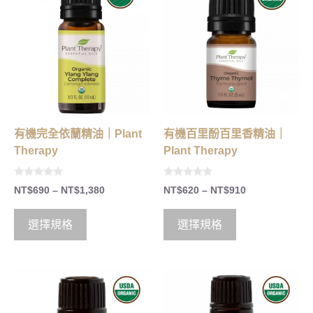
有機完全依蘭精油｜Plant
有機百里酚百里香精油｜
Therapy
Plant Therapy
0
0
NT$
690
–
NT$
1,380
NT$
620
–
NT$
910
o
o
u
u
t
t
o
o
選擇規格
選擇規格
f
f
5
5