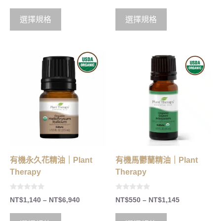
u
t
o
選擇規格
選擇規格
f
5
有機永久花精油｜Plant
有機馬鬱蘭精油｜Plant
Therapy
Therapy
0
0
NT$
1,140
–
NT$
6,940
NT$
550
–
NT$
1,145
o
o
u
u
t
t