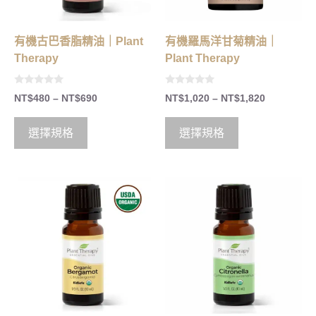
有機古巴香脂精油｜Plant
有機羅馬洋甘菊精油｜
Therapy
Plant Therapy
0
0
NT$
480
–
NT$
690
NT$
1,020
–
NT$
1,820
o
o
u
u
t
t
o
o
選擇規格
選擇規格
f
f
5
5