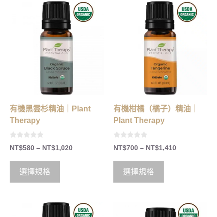
有機黑雲杉精油｜Plant
有機柑橘（橘子）精油｜
Therapy
Plant Therapy
0
0
NT$
580
–
NT$
1,020
NT$
700
–
NT$
1,410
o
o
u
u
t
t
o
o
選擇規格
選擇規格
f
f
5
5