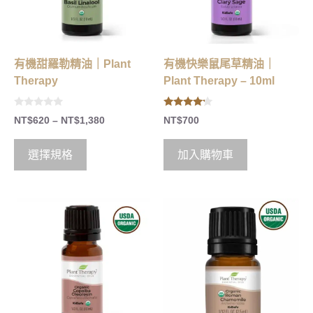
有機甜羅勒精油｜Plant
有機快樂鼠尾草精油｜
Therapy
Plant Therapy – 10ml
0
4.00
NT$
620
–
NT$
1,380
NT$
700
o
out of 5
u
t
o
選擇規格
加入購物車
f
5