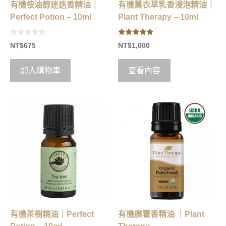
有機桉油醇迷迭香精油｜
有機薰衣草乳香浸泡精油｜
Perfect Potion – 10ml
Plant Therapy – 10ml
0
4.83
NT$
675
NT$
1,000
o
out of 5
u
t
o
加入購物車
查看內容
f
5
有機茶樹精油｜Perfect
有機廣藿香精油 ｜Plant