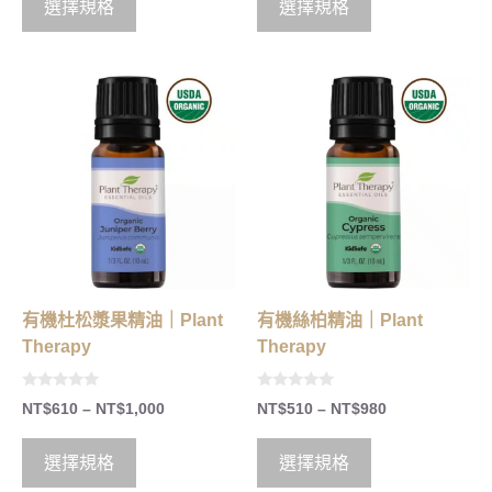
o
o
選擇規格
選擇規格
f
f
5
5
有機杜松漿果精油｜Plant
有機絲柏精油｜Plant
Therapy
Therapy
0
0
NT$
610
–
NT$
1,000
NT$
510
–
NT$
980
o
o
u
u
t
t
o
o
選擇規格
選擇規格
f
f
5
5