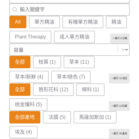
搜尋
Search content
產品分類
All
單方精油
有機單方精油
精油
Plant Therapy
成人單方精油
+ 顯示 6 分類
容量
Select content
香氣輪
全部
枝葉
(1)
草本
(11)
草本/新鮮
(4)
草本/綠色
(7)
+ 顯示 12 項目
植物科屬
全部
唇形花科
(12)
樟科
(1)
桃金孃科
(5)
+ 顯示 13 科屬
產地
全部產地
法國
(5)
馬達加斯加
(1)
埃及
(4)
+ 顯示 26 產地