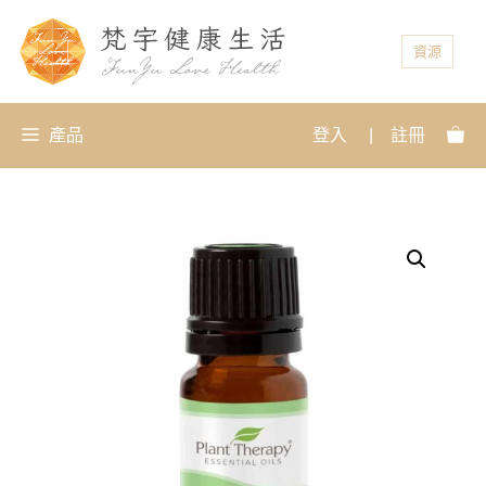
資源
產品
登入
|
註冊