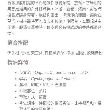
香茅那股明亮的草香能讓你感覺順暢、放鬆。它鮮明的
氣息是經典的戶外好夥伴，郊遊、露營、烤肉、野餐時
擴香或隨身帶著，能替你圍出一塊清淨的範圍，讓你在
草叢、樹林邊待著也安心不被擾。後陽台、玄關想替空
間添一股清爽草香時，這支通過有機認證的香茅都很合
適。
適合搭配
佛手柑, 雪松, 天竺葵, 真正薰衣草, 檸檬, 甜橙 , 歐洲赤松
精油詳情
英文名：Organic Citronella Essential Oil
學名：
Cymbopogon winterianus
產地：印度、印尼、巴拉圭
萃取部位：葉片
萃取方式：蒸餾
香氣調性：檸檬般的柑橘香氣，比檸檬柔和，襯
著淡雅的木質色調。