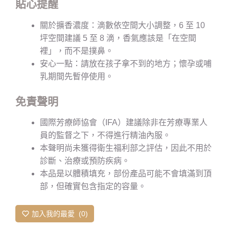
貼心提醒
關於擴香濃度：滴數依空間大小調整，6 至 10
坪空間建議 5 至 8 滴，香氣應該是「在空間
裡」，而不是撲鼻。
安心一點：請放在孩子拿不到的地方；懷孕或哺
乳期間先暫停使用。
免責聲明
國際芳療師協會（IFA）建議除非在芳療專業人
員的監督之下，不得進行精油內服。
本聲明尚未獲得衛生福利部之評估，因此不用於
診斷、治療或預防疾病。
本品是以體積填充，部份產品可能不會填滿到頂
部，但確實包含指定的容量。
加入我的最愛
0