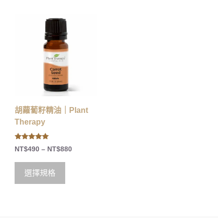
胡蘿蔔籽精油｜Plant
Therapy
5.00
NT$
490
–
NT$
880
out of 5
選擇規格