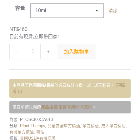
容量
清除
NT$
460
目前有現貨,立即帶回家!
-
+
加入購物車
本產品若遇
預購/缺貨
將於週四統計收單，10~18天到貨。
(預購
說明)
購買前請先閱讀
產品撿貨/出貨/包裝
作業原則
。
貨號:
PTOSCI00CW010
分類:
Plant Therapy
,
兒童安全單方精油
,
單方精油
,
成人單方精油
,
有機單方精油
,
精油
標籤:
美國USDA有機認證