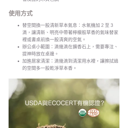
使用方式
替空間換一股清新草本氣息：水氧機加 2 至 3
滴，讓清新、明亮中帶著檸檬般草香的氣味替家
裡或書桌前換一股清爽的空氣。
辦公桌小範圍：滴幾滴在擴香石上，需要專注、
提神時放在桌邊。
加進居家清潔：滴幾滴到清潔用水裡，讓擦拭過
的空間多一股乾淨草本香。