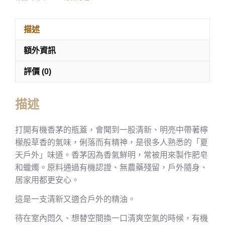
描述
額外資訊
評價 (0)
描述
打開有機香茅的瓶蓋，會聞到一股清新、明亮中帶著檸
檬般草香的氣味，俐落而有精神，是很多人熟悉的「夏
天戶外」味道。香茅因為香氣鮮明，常被用來製作肥皂
和蠟燭。原料通過有機認證、無農藥殘留，戶外隨身、
居家用都更安心。
這是一支清新又適合戶外的精油。
待在室內悶久、想替空間換一口清爽空氣的時候，有機