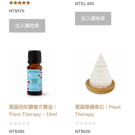
0
NT$
1,450
o
5.00
u
NT$
470
out of 5
t
o
加入購物車
f
5
加入購物車
聖誕拐杖糖複方精油｜
聖誕樹擴香石｜Plant
Plant Therapy – 10ml
Therapy
0
0
NT$
380
NT$
620
o
o