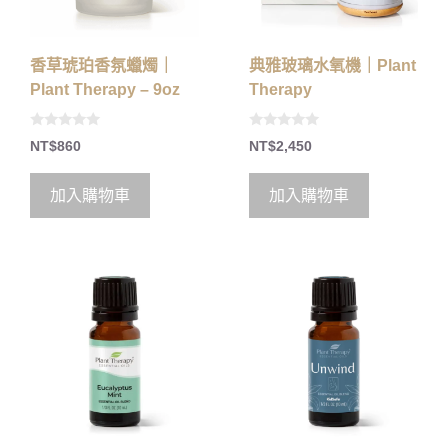
香草琥珀香氛蠟燭｜
典雅玻璃水氧機｜Plant
Plant Therapy – 9oz
Therapy
0
0
NT$
860
NT$
2,450
o
o
u
u
t
t
o
o
加入購物車
加入購物車
f
f
5
5