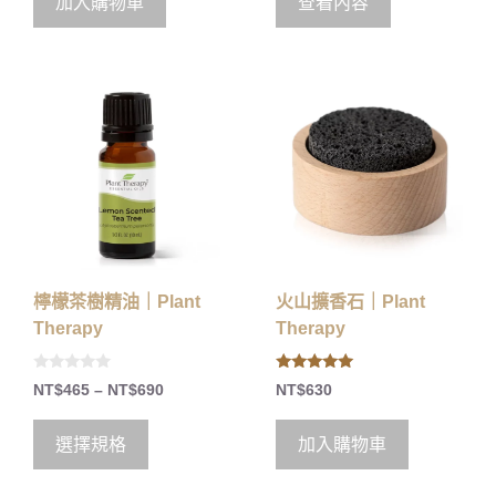
加入購物車
查看內容
f
5
檸檬茶樹精油｜Plant
火山擴香石｜Plant
Therapy
Therapy
0
5.00
NT$
465
–
NT$
690
NT$
630
o
out of 5
u
t
o
選擇規格
加入購物車
f
5