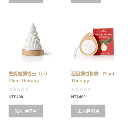
5
5
聖誕樹擴香石（小）｜
聖誕擴香掛飾｜Plant
Plant Therapy
Therapy
0
0
NT$
490
NT$
490
o
o
u
u
t
t
o
o
加入購物車
加入購物車
f
f
5
5