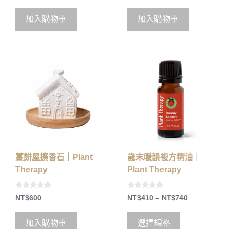
u
u
t
t
o
o
加入購物車
加入購物車
f
f
5
5
薑餅屋擴香石｜Plant
歲末暖韻複方精油｜
Therapy
Plant Therapy
0
0
NT$
600
NT$
410
–
NT$
740
o
o
u
u
t
t
o
o
加入購物車
選擇規格
f
f