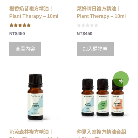
橙香奶昔複方精油｜
萊姆晴日複方精油｜
Plant Therapy – 10ml
Plant Therapy – 10ml
5.00
0
NT$
450
NT$
450
out of 5
o
u
t
o
查看內容
加入購物車
f
5
特
價
沁涼森林複方精油｜
仲夏入室複方精油套組