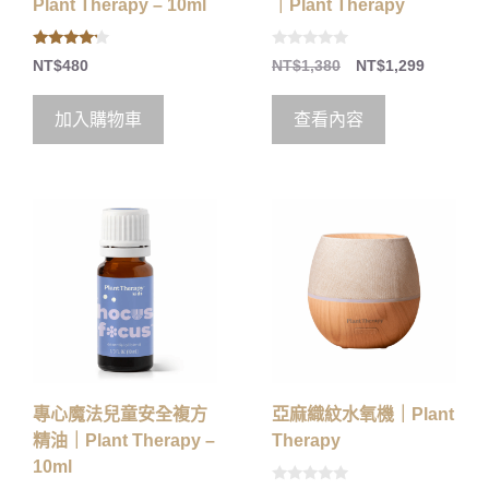
Plant Therapy – 10ml
｜Plant Therapy
4.00
0
NT$
480
NT$
1,380
NT$
1,299
out of 5
o
u
t
o
加入購物車
查看內容
f
5
專心魔法兒童安全複方
亞麻織紋水氧機｜Plant
精油｜Plant Therapy –
Therapy
10ml