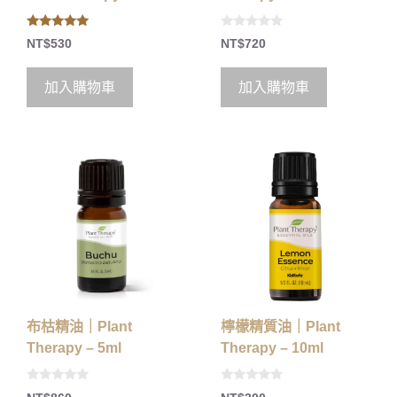
5.00
0
NT$
530
NT$
720
out of 5
o
u
t
o
加入購物車
加入購物車
f
5
布枯精油｜Plant
檸檬精質油｜Plant
Therapy – 5ml
Therapy – 10ml
0
0