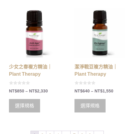
少女之春複方精油｜
潔淨戰豆複方精油｜
Plant Therapy
Plant Therapy
0
0
NT$
850
–
NT$
2,330
NT$
640
–
NT$
1,550
o
o
u
u
t
t
o
o
選擇規格
選擇規格
f
f
5
5