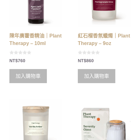
陳年廣藿香精油｜Plant
紅石榴香氛蠟燭｜Plant
Therapy – 10ml
Therapy – 9oz
0
0
NT$
760
NT$
860
o
o
u
u
t
t
o
o
加入購物車
加入購物車
f
f
5
5