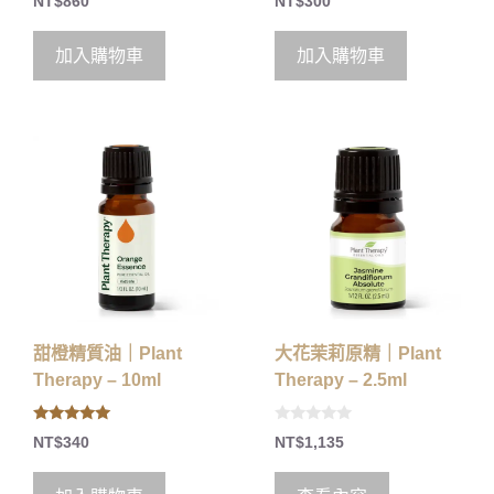
NT$
860
NT$
300
o
o
u
u
t
t
o
o
加入購物車
加入購物車
f
f
5
5
甜橙精質油｜Plant
大花茉莉原精｜Plant
Therapy – 10ml
Therapy – 2.5ml
5.00
0
NT$
340
NT$
1,135
out of 5
o
u
t
o