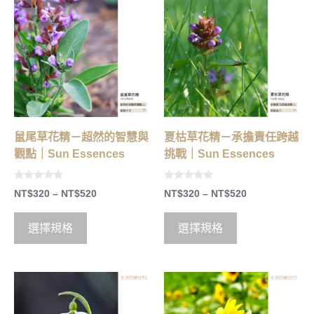
鼠尾草花精－超然的智慧與
夏枯草花精－承擔責任跨越
觀點｜Sun Essences
挑戰｜Sun Essences
0
0
NT$
320
–
NT$
520
NT$
320
–
NT$
520
o
o
u
u
t
t
o
o
選擇規格
選擇規格
f
f
5
5