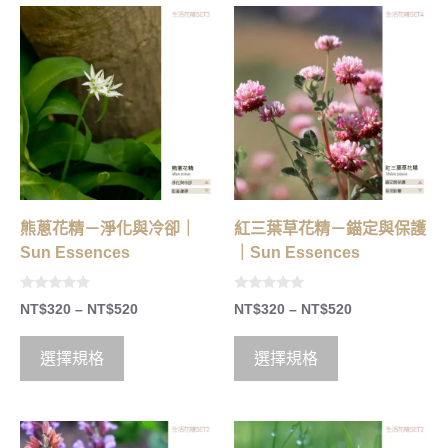
熊蔥花精－淨化與冷卻｜
紅三葉草花精－錨定與保護
Sun Essences
｜Sun Essences
0
0
NT$
320
–
NT$
520
NT$
320
–
NT$
520
o
o
u
u
t
t
o
o
選擇規格
選擇規格
f
f
5
5