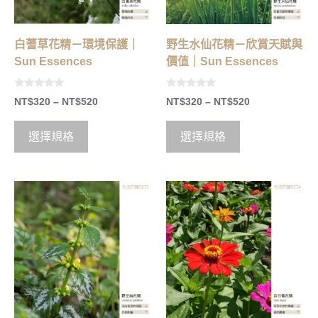
白蓍草花精－環境保護｜
野生水仙花精－欣賞天賦與
Sun Essences
價值｜Sun Essences
0
0
NT$
320
–
NT$
520
NT$
320
–
NT$
520
o
o
u
u
t
t
o
o
選擇規格
選擇規格
f
f
5
5