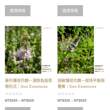
o
o
u
u
t
t
o
o
選擇規格
選擇規格
f
f
5
5
普列薄荷花精－清除負面思
胡椒薄荷花精－保持平衡與
想形式｜Sun Essences
覺察｜Sun Essences
0
0
NT$
320
–
NT$
520
NT$
320
–
NT$
520
o
o
u
u
t
t