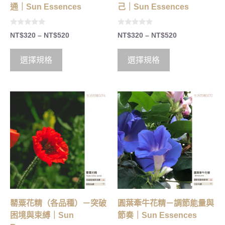
通｜Sun Essences
己｜Sun Essences
0
0
NT$
320
–
NT$
520
NT$
320
–
NT$
520
o
o
u
u
t
t
o
o
選擇規格
選擇規格
f
f
5
5
罌粟花精（各品種）－突破
圓葉牽牛花精－調節能量與
困境與束縛｜Sun
節奏｜Sun Essences