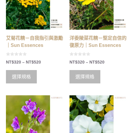
艾菊花精－自我指引與激勵
洋委陵菜花精－堅定自信的
｜Sun Essences
復原力｜Sun Essences
0
0
NT$
320
–
NT$
520
NT$
320
–
NT$
520
o
o
u
u
t
t
o
o
選擇規格
選擇規格
f
f
5
5