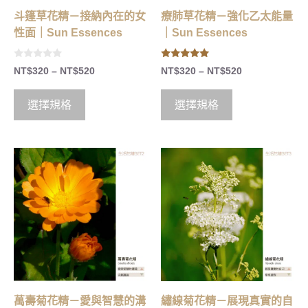
斗篷草花精－接納內在的女
療肺草花精－強化乙太能量
性面｜Sun Essences
｜Sun Essences
0
5.00
NT$
320
–
NT$
520
NT$
320
–
NT$
520
o
out of 5
u
t
o
選擇規格
選擇規格
f
5
萬壽菊花精－愛與智慧的溝
繡線菊花精－展現真實的自