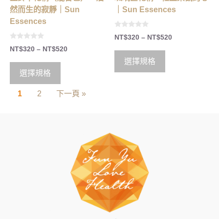
然而生的寂靜｜Sun
｜Sun Essences
Essences
0
NT$
320
–
NT$
520
o
0
u
NT$
320
–
NT$
520
o
t
u
o
選擇規格
t
f
o
5
選擇規格
f
5
1
2
下一頁 »