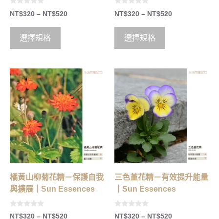
0
0
NT$
320
–
NT$
520
NT$
320
–
NT$
520
o
o
u
u
t
t
o
o
選擇規格
選擇規格
f
f
5
5
橘黃山柳菊花精－保護自我
三色堇花精－有效提升能量
與擴展｜Sun Essences
｜Sun Essences
0
0
NT$
320
–
NT$
520
NT$
320
–
NT$
520