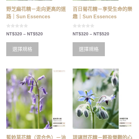
野芝麻花精－走向更高的道
百日菊花精－享受生命的樂
路｜Sun Essences
趣｜Sun Essences
0
0
NT$
320
–
NT$
520
NT$
320
–
NT$
520
o
o
u
u
t
t
o
o
選擇規格
選擇規格
f
f
5
5
藍鈴草花精（混合色）－油
琉璃苣花精－輕盈樂觀的心