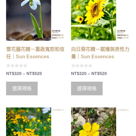
雪花蓮花精－重啟寬恕和信
向日葵花精－賦權與男性力
任｜Sun Essences
量｜Sun Essences
0
0
NT$
320
–
NT$
520
NT$
320
–
NT$
520
o
o
u
u
t
t
o
o
選擇規格
選擇規格
f
f
5
5