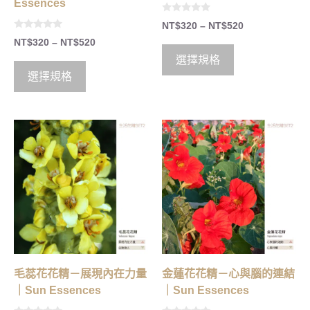
Essences
0
NT$
320
–
NT$
520
o
0
u
NT$
320
–
NT$
520
o
t
u
o
選擇規格
t
f
o
5
選擇規格
f
5
毛蕊花花精－展現內在力量
金蓮花花精－心與腦的連結
｜Sun Essences
｜Sun Essences