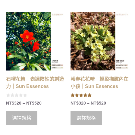
石榴花精－表達陰性的創造
報春花花精－輕盈撫慰內在
力｜Sun Essences
小孩｜Sun Essences
0
5.00
NT$
320
–
NT$
520
NT$
320
–
NT$
520
o
out of 5
u
t
o
選擇規格
選擇規格
f
5