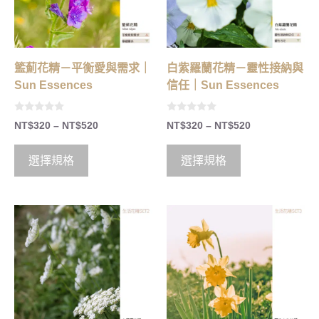
籃薊花精－平衡愛與需求｜
白紫羅蘭花精－靈性接納與
Sun Essences
信任｜Sun Essences
0
0
NT$
320
–
NT$
520
NT$
320
–
NT$
520
o
o
u
u
t
t
o
o
選擇規格
選擇規格
f
f
5
5