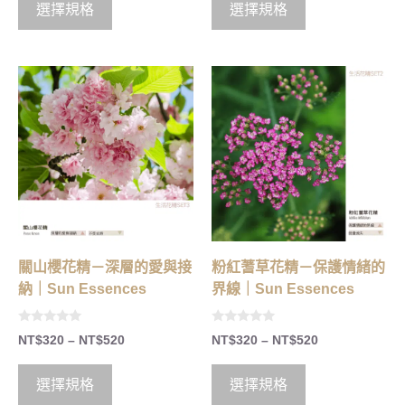
o
o
選擇規格
選擇規格
f
f
5
5
關山櫻花精－深層的愛與接
粉紅蓍草花精－保護情緒的
納｜Sun Essences
界線｜Sun Essences
0
0
NT$
320
–
NT$
520
NT$
320
–
NT$
520
o
o
u
u
t
t
o
o
選擇規格
選擇規格
f
f
5
5