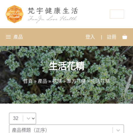
資源
產品
登入
|
註冊
生活花精
首頁
»
產品
»
花精
»
單方花精
»
生活花精
Select number per page
排序
Sort content
Sort content
產品標題（正序）