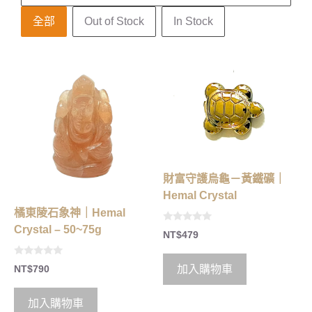
庫存狀態
全部
Out of Stock
In Stock
財富守護烏龜－黃鐵礦｜
Hemal Crystal
橘東陵石象神｜Hemal
Crystal – 50~75g
0
NT$
479
o
u
t
0
o
加入購物車
NT$
790
o
f
u
5
t
o
加入購物車
f