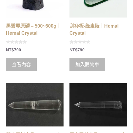
刮痧板-綠東陵｜Hemal
黑碧璽原礦 – 500~600g｜
Crystal
Hemal Crystal
0
0
NT$
790
NT$
790
o
o
u
u
t
t
o
o
加入購物車
查看內容
f
f
5
5