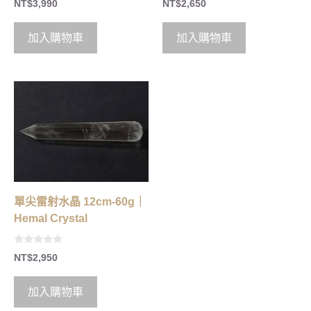
NT$
3,990
NT$
2,650
o
o
u
u
t
t
o
o
加入購物車
加入購物車
f
f
5
5
單尖雷射水晶 12cm-60g｜
Hemal Crystal
0
NT$
2,950
o
u
t
o
加入購物車
f
5