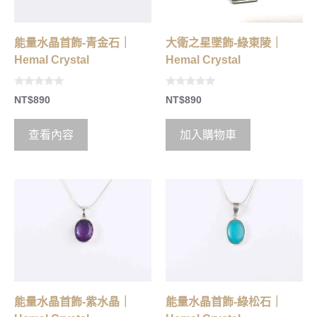
能量水晶首飾-青金石｜
大衛之星墜飾-綠東陵｜
Hemal Crystal
Hemal Crystal
0
0
NT$
890
NT$
890
o
o
u
u
t
t
o
o
查看內容
加入購物車
f
f
5
5
能量水晶首飾-紫水晶｜
能量水晶首飾-綠松石｜