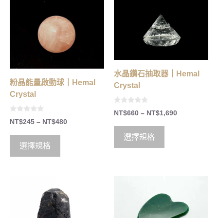
水晶鑽石抽取器｜Hemal
粉晶能量啟動球｜Hemal
Crystal
Crystal
0
NT$
660
–
NT$
1,690
o
0
NT$
245
–
NT$
480
u
o
t
u
o
選擇規格
t
f
o
選擇規格
5
f
5