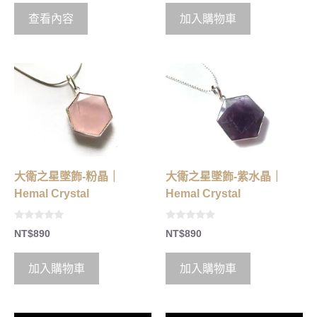
t
t
o
o
查看內容
加入購物車
f
f
5
5
大衛之星墜飾-粉晶｜
大衛之星墜飾-紫水晶｜
Hemal Crystal
Hemal Crystal
0
0
NT$
890
NT$
890
o
o
u
u
t
t
o
o
加入購物車
加入購物車
f
f
5
5