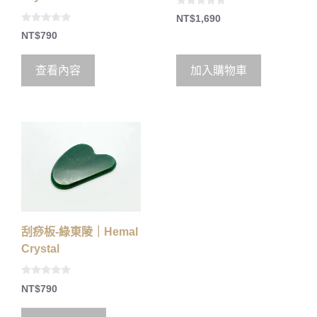
0
NT$
1,690
o
0
u
NT$
790
o
t
u
o
t
f
o
5
查看內容
加入購物車
f
5
刮痧板-綠東陵｜Hemal
Crystal
0
NT$
790
o
u
t