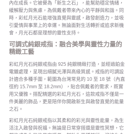
內在成長。它被譽為「新生之石」，能幫助穩定情緒，
緩解壓力與焦慮，為佩戴者帶來內心的平靜與和諧。同
時，彩虹月光石能增強直覺與靈感，啟發創造力，並吸
引愛情與事業上的幸運。無論面對生活轉折或追求新機
會，月光石都是理想的靈性支持。
可調式純銀戒指：融合美學與靈性力量的
精緻工藝
彩虹月光石純銀戒指由 925 純銀精緻打造，並經過鉑金
電鍍處理，呈現出細膩光澤與高級質感。戒指的可調設
計適合多種手圍，範圍為台灣常見的 10 至 18 號（內直
徑約 15.7mm 至 18.2mm），貼合佩戴者的需求，既實
用又優雅。搭配精選的彩虹月光石，這款戒指不僅是一
件美麗的飾品，更是陪伴你開啟新生與啟發直覺的能量
之石。
彩虹月光石純銀戒指以其柔和的彩光與靈性能量，為生
活注入啟發與祝福。無論是日常穿搭還是靈性冥想，它