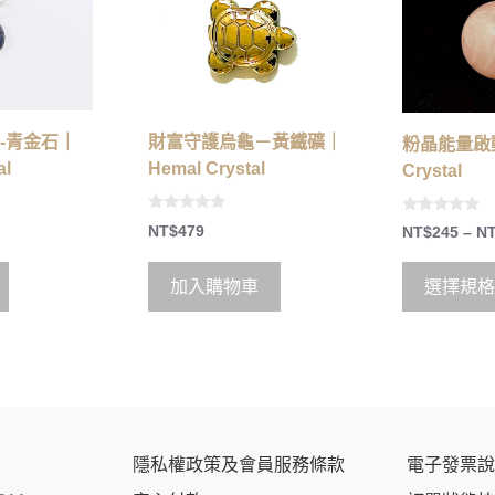
財富守護烏龜－黃鐵礦｜
-青金石｜
粉晶能量啟動
Hemal Crystal
al
Crystal
0
0
NT$
479
NT$
245
–
N
o
o
u
u
t
t
o
o
加入購物車
選擇規格
f
f
5
5
隱私權政策及會員服務條款
電子發票說