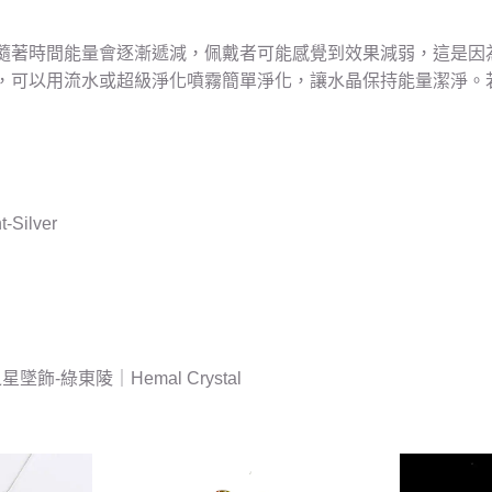
隨著時間能量會逐漸遞減，佩戴者可能感覺到效果減弱，這是因
，可以用流水或超級淨化噴霧簡單淨化，讓水晶保持能量潔淨。
-Silver
墜飾-綠東陵｜Hemal Crystal