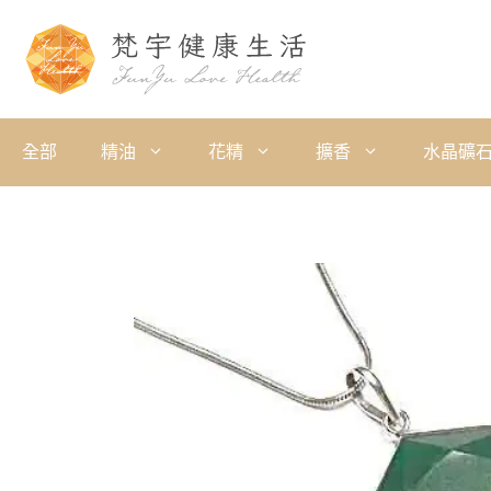
全部
精油
花精
擴香
水晶礦