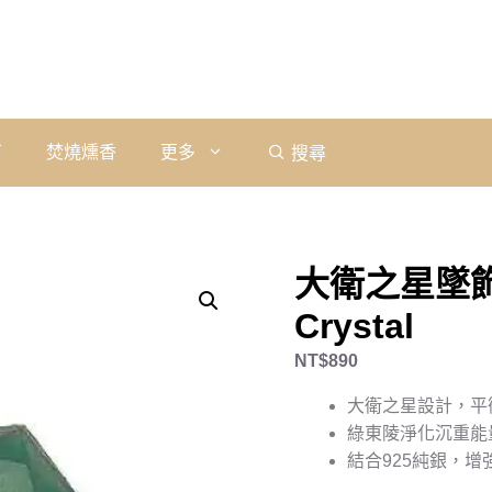
石
焚燒燻香
更多
搜尋
大衛之星墜飾
Crystal
NT$
890
大衛之星設計，平
綠東陵淨化沉重能
結合925純銀，