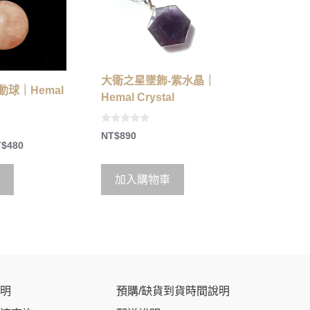
大衛之星墜飾-紫水晶｜
球｜Hemal
Hemal Crystal
0
NT$
890
o
T$
480
u
t
o
f
加入購物車
5
明
預購/缺貨到貨時間說明