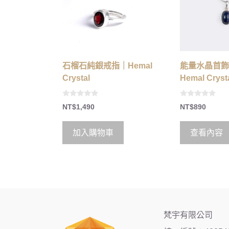
石榴石純銀戒指｜Hemal
能量水晶首飾
Crystal
Hemal Cryst
0
0
NT$
1,490
NT$
890
o
o
u
u
t
t
o
o
加入購物車
查看內容
f
f
5
5
梵宇有限公司