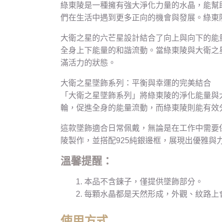
綠東陵是一種擁有強大淨化力量的水晶，能幫
們在生活中遇到更多正向的機會與發展。綠東
大衛之星的六芒星設計結合了向上與向下的能
全身上下能量的和諧流動。當綠東陵與大衛之
滿活力的狀態。
大衛之星墜飾系列：平衡與幸運的完美結合
「大衛之星墜飾系列」將綠東陵的淨化能量與
輪，促進全身的能量流動，而綠東陵則能有效
這款墜飾適合日常佩戴，無論是在工作中需要
陵製作，並搭配925純銀邊框，展現出優雅與
溫馨提醒：
本品不含鍊子，僅提供墜飾部分。
每顆水晶都是天然形成，外觀、紋路上
使用方式