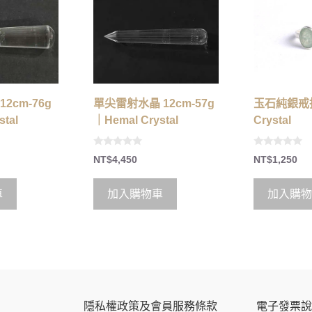
2cm-76g
單尖雷射水晶 12cm-57g
玉石純銀戒指
tal
｜Hemal Crystal
Crystal
0
0
NT$
4,450
NT$
1,250
o
o
u
u
t
t
o
o
車
加入購物車
加入購物
f
f
5
5
隱私權政策及會員服務條款
電子發票說