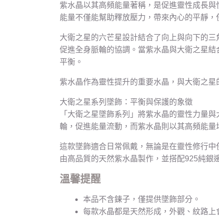
紫水晶以其高頻能量著稱，是促進靈性成長與
能量不僅能幫助釋放壓力，帶來內心的平靜，
大衛之星的六芒星設計結合了向上與向下的三
促進全身脈輪的協調。當紫水晶與大衛之星結
平衡。
紫水晶作為靈性提升的重要水晶，與大衛之星
大衛之星系列墜飾：平衡與保護的象徵
「大衛之星墜飾系列」將紫水晶的靈性力量與
輪，促進能量流動，而紫水晶則以其高頻能量
這款墜飾適合日常佩戴，無論是在靈性修行中
由高品質的天然紫水晶製作，並搭配925純銀
溫馨提醒
本品不含鍊子，僅提供墜飾部分。
每款水晶都是天然形成，外觀、紋路上