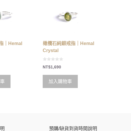
｜Hemal
橄欖石純銀戒指｜Hemal
Crystal
0
NT$
1,690
o
u
t
o
車
加入購物車
f
5
明
預購/缺貨到貨時間說明