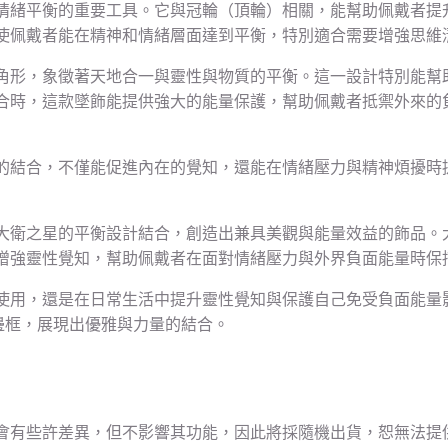
情緒平衡的重要工具。它與冠輪（頂輪）相關，能幫助佩戴者提
使佩戴者能在精神和情緒層面達到平衡，特別適合需要增強思維
角形，象徵著天地合一與靈性與物質的平衡。這一設計特別能幫
合時，這款墜飾能提供強大的能量保護，幫助佩戴者抵禦外來的
的結合，不僅能促進內在的覺知，還能在情緒壓力與精神煩擾時
大衛之星的平衡設計結合，創造出兼具美觀與能量效益的飾品。
增強靈性覺知，幫助佩戴者在面對情緒壓力與外界負面能量時保
使用，還是在日常生活中提升靈性覺知與保護自己免受負面能量
邊框，展現出優雅與力量的結合。
會有些許差異，但不影響其功能，因此將採隨機出貨，恕無法提