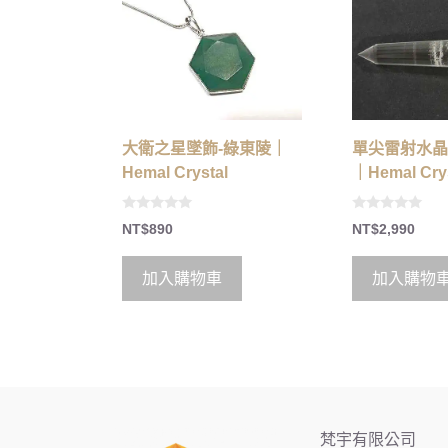
大衛之星墜飾-綠東陵｜
單尖雷射水晶1
Hemal Crystal
｜Hemal Crys
0
0
NT$
890
NT$
2,990
o
o
u
u
t
t
o
o
加入購物車
加入購物
f
f
5
5
梵宇有限公司