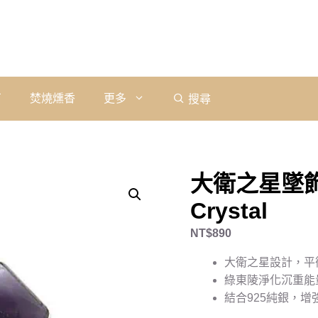
石
焚燒燻香
更多
搜尋
大衛之星墜飾
Crystal
NT$
890
大衛之星設計，平
綠東陵淨化沉重能
結合925純銀，