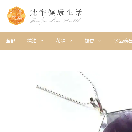
全部
精油
花精
擴香
水晶礦