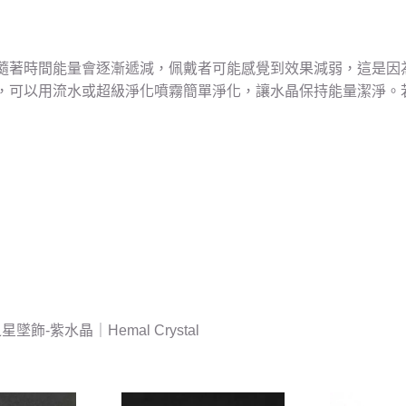
隨著時間能量會逐漸遞減，佩戴者可能感覺到效果減弱，這是因
，可以用流水或超級淨化噴霧簡單淨化，讓水晶保持能量潔淨。
墜飾-紫水晶｜Hemal Crystal