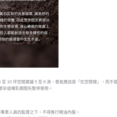
 10 坪空間建議 5 至 8 滴，香氣應該是「在空間裡」，而不
懷孕或哺乳期間先暫停使用。
療專業人員的監督之下，不得進行精油內服。