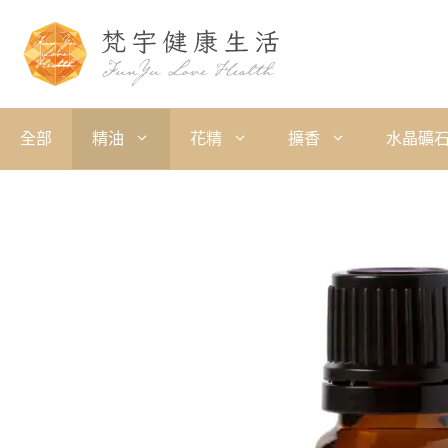
全部
精油
花精
擴香
水晶礦