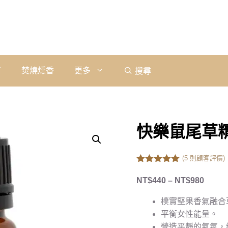
石
焚燒燻香
更多
搜尋
快樂鼠尾草精油｜
(
5
則顧客評價)
5.00
out of
5
NT$
440
–
NT$
980
樸實堅果香氣融合
平衡女性能量。
營造平靜的氣氛，