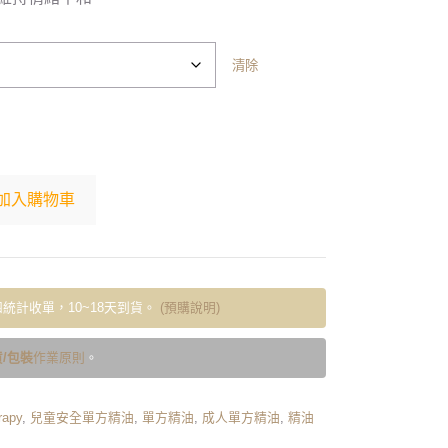
清除
加入購物車
統計收單，10~18天到貨。
(預購說明)
/包裝
作業原則
。
rapy
,
兒童安全單方精油
,
單方精油
,
成人單方精油
,
精油