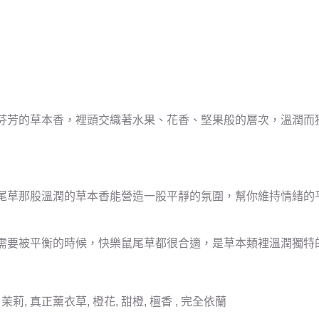
芬芳的草本香，裡頭交織著水果、花香、堅果般的層次，溫潤而
尾草那股溫潤的草本香能營造一股平靜的氛圍，幫你維持情緒的
需要被平衡的時候，快樂鼠尾草都很合適，是草本類裡溫潤獨特
茉莉, 真正薰衣草, 橙花, 甜橙, 檀香 , 完全依蘭