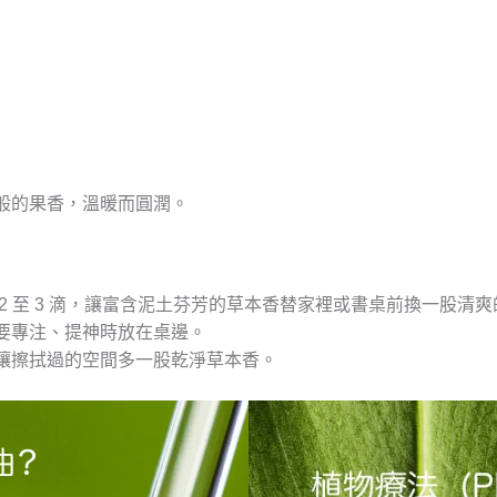
般的果香，溫暖而圓潤。
2 至 3 滴，讓富含泥土芬芳的草本香替家裡或書桌前換一股清
要專注、提神時放在桌邊。
讓擦拭過的空間多一股乾淨草本香。