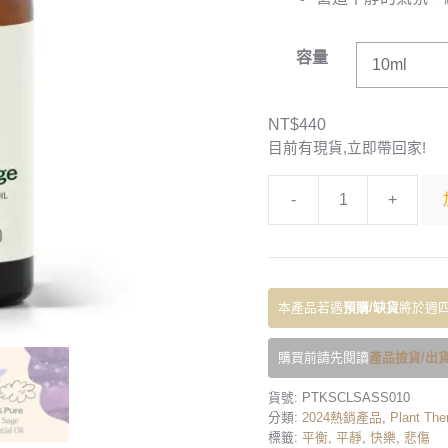
容量
NT$
440
目前有現貨,立即帶回家!
-
+
本產品若遇
預購/缺貨
將於週四
購買前請先閱讀
產品撿貨/出貨
貨號:
PTKSCLSASS010
分類:
2024熱銷產品
,
Plant The
標籤:
平衡
,
平靜
,
快樂
,
悲傷