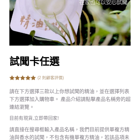
試聞卡任選
(
2
則顧客評價)
5.00
out of
5
請在下方選擇三款以上你想試聞的精油，並在選擇列表
下方選擇加入購物車。 產品介紹請點擊產品名稱旁的超
連結瀏覽。
目前有現貨,立即帶回家!
請直接在搜尋框輸入產品名稱，我們目前提供單複方精
油與香水的試聞，不包含有機單複方精油，若該品項未