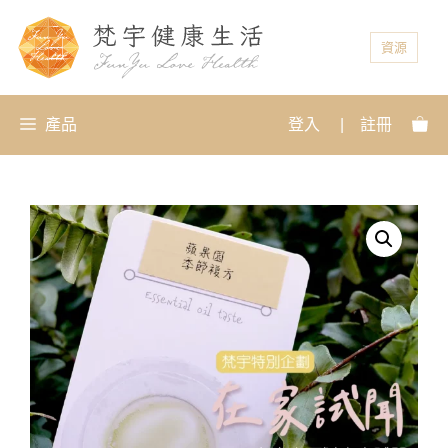
資源
產品
登入
|
註冊