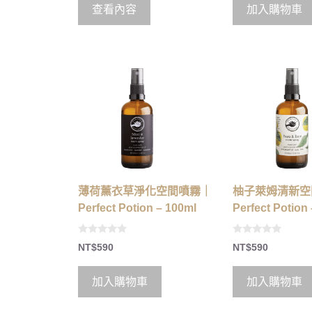
o
o
查看內容
加入購物車
f
f
5
5
薄荷薰衣草淨化空間噴霧｜
柚子萊姆清新空
Perfect Potion – 100ml
Perfect Potion
0
0
NT$
590
NT$
590
o
o
u
u
t
t
o
o
加入購物車
加入購物車
f
f
5
5