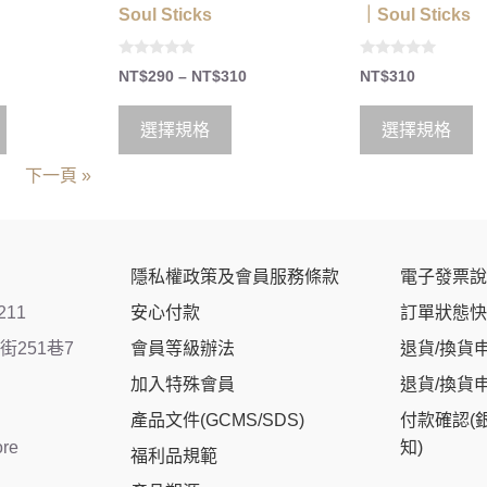
Soul Sticks
｜Soul Sticks
0
0
NT$
290
–
NT$
310
NT$
310
o
o
u
u
t
t
o
o
選擇規格
選擇規格
f
f
5
5
下一頁 »
隱私權政策及會員服務條款
電子發票說
211
安心付款
訂單狀態快
251巷7
會員等級辦法
退貨/換貨
加入特殊會員
退貨/換貨
產品文件(GCMS/SDS)
付款確認(
ore
知)
福利品規範