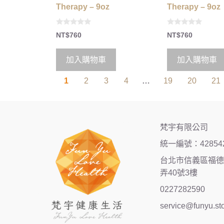
Therapy – 9oz
Therapy – 9oz
0
0
NT$
760
NT$
760
o
o
u
u
t
t
o
o
加入購物車
加入購物車
f
f
5
5
1
2
3
4
…
19
20
21
梵宇有限公司
統一編號：42854
台北市信義區福德街
弄40號3樓
0227282590
service@funyu.st