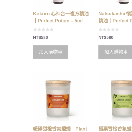
Kokoro 心神合一複方精油
Natsukashi
｜Perfect Potion – 5ml
精油｜Perfect Po
0
0
NT$
580
NT$
580
o
o
u
u
t
t
o
o
加入購物車
加入購物車
f
f
5
5
暖陽甜橙香氛蠟燭｜Plant
醋栗雪松香氛蠟燭