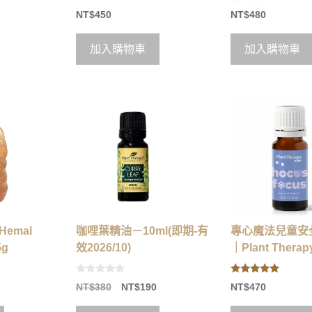
0
4.00
NT$
450
NT$
480
o
out of 5
u
t
o
加入購物車
加入購物車
f
5
咖哩葉精油－10ml(即期-有
emal
專心魔法兒童安
效2026/10)
5g
｜Plant Therapy
0
5.00
NT$
380
NT$
190
NT$
470
o
out of 5
u
t