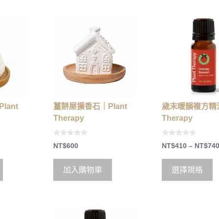
ant
薑餅屋擴香石｜Plant
歲末暖韻複方精油
Therapy
Therapy
0
0
NT$
600
NT$
410
–
NT$
74
o
o
u
u
t
t
o
o
加入購物車
選擇規格
f
f
5
5