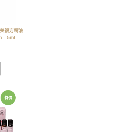
缺之美複方精油
n – 5ml
特價