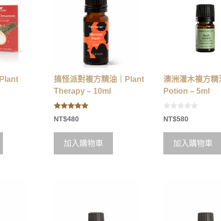
ant
搞怪派對複方精油｜Plant
澳洲灌木複方精油｜
Therapy – 10ml
Potion – 5ml
5.00
0
NT$
480
NT$
580
out of 5
o
u
t
o
加入購物車
加入購物車
f
5