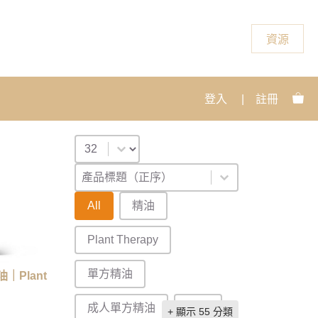
資源
登入
|
註冊
Select number per page
排序
Sort content
Sort content
產品標題（正序）
產品分類
All
精油
Plant Therapy
單方精油
｜Plant
成人單方精油
花精
+ 顯示 55 分類