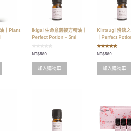
Ikigai 生命意義複方精油｜
Kintsugi 殘
｜Plant
Perfect Potion – 5ml
｜Perfect Potio
l
0
5.00
NT$
580
NT$
580
o
out of 5
u
t
o
加入購物車
加入購物車
f
5