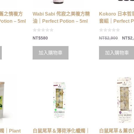
i 懷舊之情複方
Wabi Sabi 侘寂之美複方精
Kokoro 日本
tion – 5ml
油｜Perfect Potion – 5ml
套組｜Perfect P
0
0
NT$
580
NT$
2,900
NT$
2
o
o
u
u
t
t
o
o
加入購物車
加入購物車
f
f
5
5
｜Plant
白鼠尾草＆薄荷淨化蠟燭｜
白鼠尾草＆薰衣