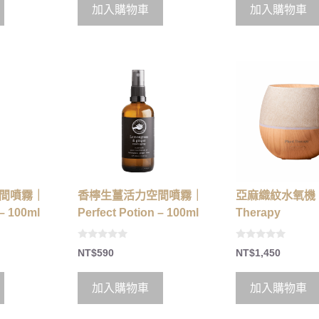
o
加入購物車
加入購物車
f
5
間噴霧｜
香檸生薑活力空間噴霧｜
亞麻織紋水氧機｜P
 – 100ml
Perfect Potion – 100ml
Therapy
0
0
NT$
590
NT$
1,450
o
o
u
u
t
t
o
o
加入購物車
加入購物車
f
f
5
5