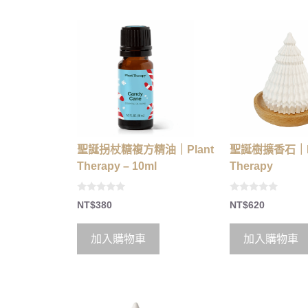
聖誕拐杖糖複方精油｜Plant
聖誕樹擴香石｜Pl
Therapy – 10ml
Therapy
0
0
NT$
380
NT$
620
o
o
u
u
t
t
o
o
加入購物車
加入購物車
f
f
5
5