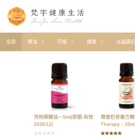
全部
精油
花精
擴香
水晶礦
芳枸葉精油－5ml(即期-有效
橙香奶昔複方精油
2026/12)
Therapy – 10m