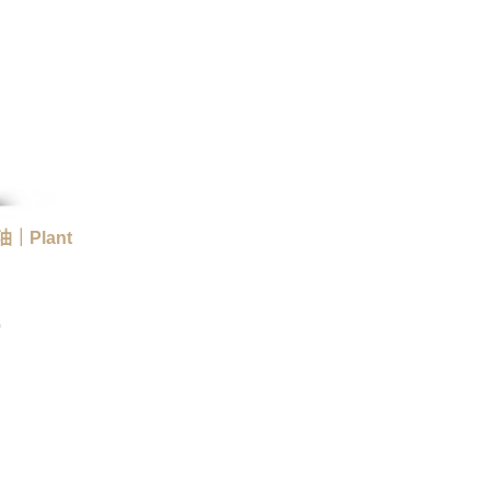
｜Plant
0