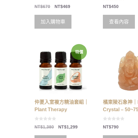
0
5.00
NT$
670
NT$
469
NT$
450
o
out of 5
u
t
o
加入購物車
查看內容
f
5
特價
仲夏入室複方精油套組｜
橘東陵石象神｜H
Plant Therapy
Crystal – 50~7
0
0
NT$
1,380
NT$
1,299
NT$
790
o
o
u
u
t
t