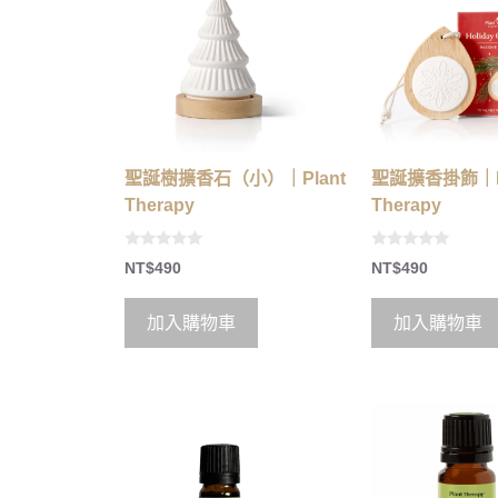
聖誕樹擴香石（小）｜Plant
聖誕擴香掛飾｜Pl
Therapy
Therapy
0
0
NT$
490
NT$
490
o
o
u
u
t
t
o
o
加入購物車
加入購物車
f
f
5
5