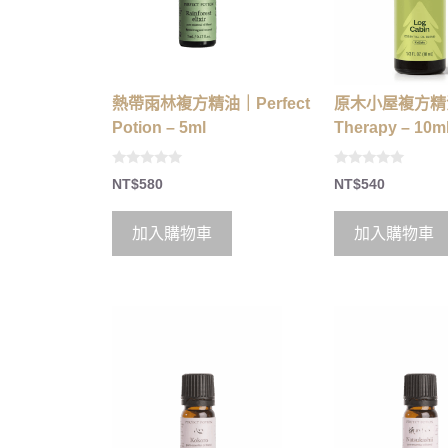
熱帶雨林複方精油｜Perfect
原木小屋複方精油
Potion – 5ml
Therapy – 10m
0
0
NT$
580
NT$
540
o
o
u
u
t
t
o
o
加入購物車
加入購物車
f
f
5
5