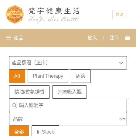
資源
產品
登入
|
註冊
排序
Sort content
Sort content
產品標題（正序）
產品分類
All
Plant Therapy
周邊
精油/香氛擴香
芳療吸入瓶
搜尋
Search content
品牌
Select content
庫存狀態
全部
In Stock