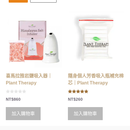
喜馬拉雅岩鹽吸入器｜
隨身個人芳香吸入瓶補充棉
Plant Therapy
芯｜Plant Therapy
0
5.00
NT$
860
NT$
260
o
out of 5
u
t
o
加入購物車
加入購物車
f
5