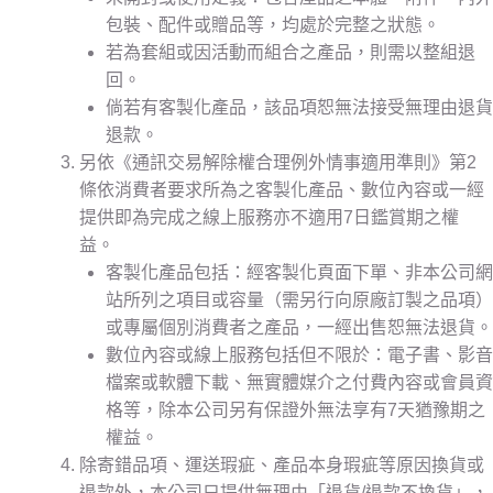
包裝、配件或贈品等，均處於完整之狀態。
若為套組或因活動而組合之產品，則需以整組退
回。
倘若有客製化產品，該品項恕無法接受無理由退貨
退款。
另依《通訊交易解除權合理例外情事適用準則》第2
條依消費者要求所為之客製化產品、數位內容或一經
提供即為完成之線上服務亦不適用7日鑑賞期之權
益。
客製化產品包括：經客製化頁面下單、非本公司網
站所列之項目或容量（需另行向原廠訂製之品項）
或專屬個別消費者之產品，一經出售恕無法退貨。
數位內容或線上服務包括但不限於：電子書、影音
檔案或軟體下載、無實體媒介之付費內容或會員資
格等，除本公司另有保證外無法享有7天猶豫期之
權益。
除寄錯品項、運送瑕疵、產品本身瑕疵等原因換貨或
退款外，本公司只提供無理由「退貨/退款不換貨」，