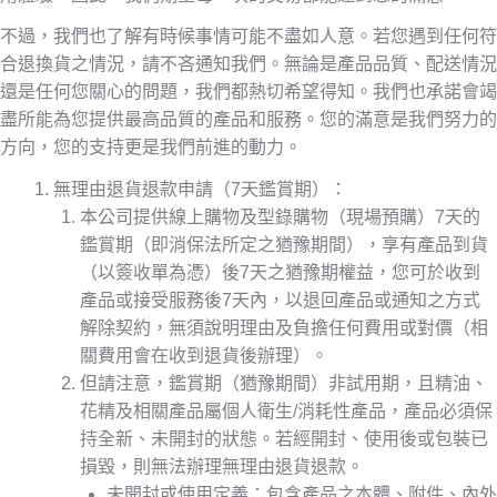
不過，我們也了解有時候事情可能不盡如人意。若您遇到任何符
合退換貨之情況，請不吝通知我們。無論是產品品質、配送情況
還是任何您關心的問題，我們都熱切希望得知。我們也承諾會竭
盡所能為您提供最高品質的產品和服務。您的滿意是我們努力的
方向，您的支持更是我們前進的動力。
無理由退貨退款申請（7天鑑賞期）：
本公司提供線上購物及型錄購物（現場預購）7天的
鑑賞期（即消保法所定之猶豫期間），享有產品到貨
（以簽收單為憑）後7天之猶豫期權益，您可於收到
產品或接受服務後7天內，以退回產品或通知之方式
解除契約，無須說明理由及負擔任何費用或對價（相
關費用會在收到退貨後辦理）。
但請注意，鑑賞期（猶豫期間）非試用期，且精油、
花精及相關產品屬個人衛生/消耗性產品，產品必須保
持全新、未開封的狀態。若經開封、使用後或包裝已
損毀，則無法辦理無理由退貨退款。
未開封或使用定義：包含產品之本體、附件、內外