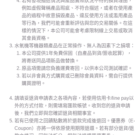
若有發現描述情況與產品實際狀況不符的換貨理由，
例如虛假聲稱產品瑕疵、不符合描述，或者在使用產
品的過程中故意損毀產品、違反使用方法或濫用產品
等行為，我們可能會重新評估與您的交易關係。在這
樣的情況下，本公司可能會考慮限制線上交易或取消
其會員資格。
水氧機等機器類產品在正常操作、無人為因素下之損壞：
本公司提供1年免費保固（自產品到貨/簽收起算），
將寄送同品項新品做替換。
原品項需請您負擔運費寄回，以供本公司測試確認。
若以非會員方式購買或已刪除會員資料，需自行提供
購買證明。
請填妥退貨申請表之各項內容，若使用信用卡/line pay以
外的方式付款，則需填寫匯款帳號。收到您的退貨申請
後，我們立即與您確認退貨相關事宜。
若有已使用之回饋點數將於退款完成後退回。優惠券（E-
Coupon）亦將一併依原使用期限退還。若有部分退貨/退