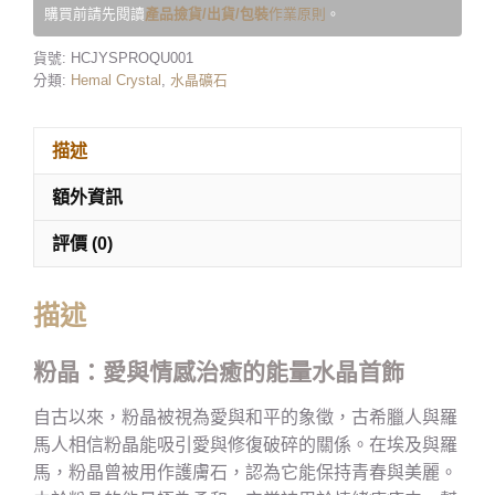
購買前請先閱讀
產品撿貨/出貨/包裝
作業原則
。
貨號:
HCJYSPROQU001
分類:
Hemal Crystal
,
水晶礦石
描述
額外資訊
評價 (0)
描述
粉晶：愛與情感治癒的能量水晶首飾
自古以來，粉晶被視為愛與和平的象徵，古希臘人與羅
馬人相信粉晶能吸引愛與修復破碎的關係。在埃及與羅
馬，粉晶曾被用作護膚石，認為它能保持青春與美麗。