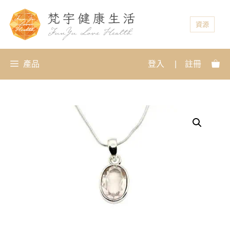
資源
產品
登入
|
註冊