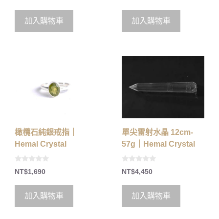
u
u
t
t
o
o
加入購物車
加入購物車
f
f
5
5
橄欖石純銀戒指｜
單尖雷射水晶 12cm-
Hemal Crystal
57g｜Hemal Crystal
0
0
NT$
1,690
NT$
4,450
o
o
u
u
t
t
o
o
加入購物車
加入購物車
f
f
5
5