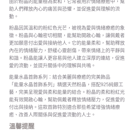
由於粉晶的能量極為柔和，它常被用於情緒療癒中，幫
助人們釋放內心的痛苦與恐懼，並促進愛與理解的流
動。
粉晶因其溫和的粉紅色光芒，被視為愛與情緒療癒的象
徵。粉晶與心輪密切相關，能幫助開啟心輪，讓佩戴者
更加願意付出愛與接納他人。它的能量柔和，幫助釋放
內在的情緒壓力，舒緩心靈創傷，帶來情緒上的平靜與
和諧。粉晶能讓人更容易與他人建立深厚的連結，促進
愛的流動，並提升關係中的理解與共鳴。
能量水晶首飾系列：結合美麗與療癒的完美飾品
「能量水晶首飾系列」精選天然粉晶，搭配925純銀工
藝，完美呈現愛與柔和能量的結合。粉晶的柔和粉紅光
能有效開啟心輪，幫助佩戴者釋放情緒壓力，促進愛的
付出與接納。這款首飾特別適合那些希望增強情緒療
癒、改善人際關係與促進愛流動的人士。
溫馨提醒