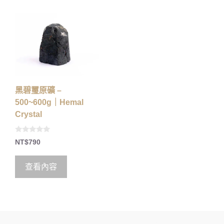
黑碧璽原礦 –
500~600g｜Hemal
Crystal
0
NT$
790
o
u
t
o
查看內容
f
5