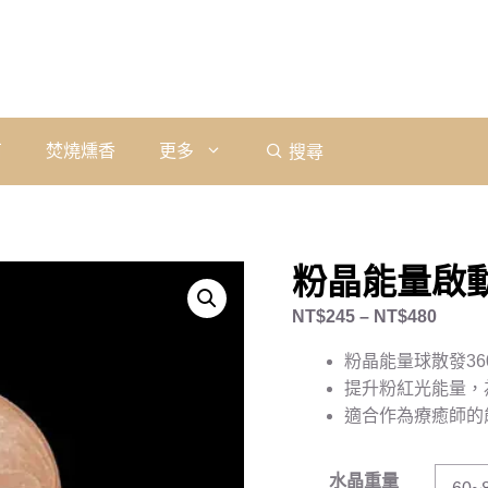
石
焚燒燻香
更多
搜尋
粉晶能量啟動球｜
NT$
245
–
NT$
480
粉晶能量球散發3
提升粉紅光能量，
適合作為療癒師的
水晶重量