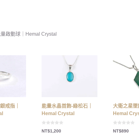
啟動球｜Hemal Crystal
銀戒指｜
能量水晶首飾-綠松石｜
大衛之星墜
al
Hemal Crystal
Hemal Crys
0
0
NT$
1,200
NT$
890
o
o
u
u