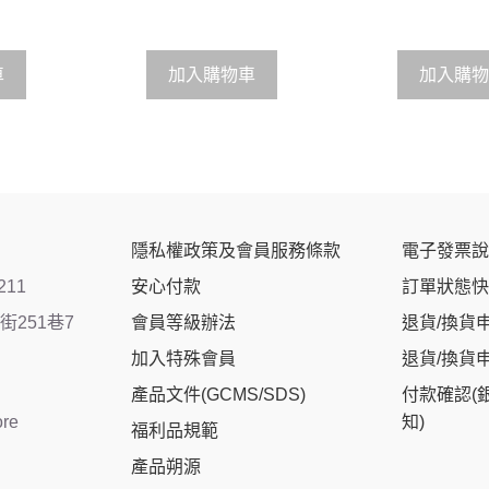
t
t
o
o
f
f
5
5
車
加入購物車
加入購物
隱私權政策及會員服務條款
電子發票說
211
安心付款
訂單狀態快
251巷7
會員等級辦法
退貨/換貨
加入特殊會員
退貨/換貨
產品文件(GCMS/SDS)
付款確認(
ore
知)
福利品規範
產品朔源