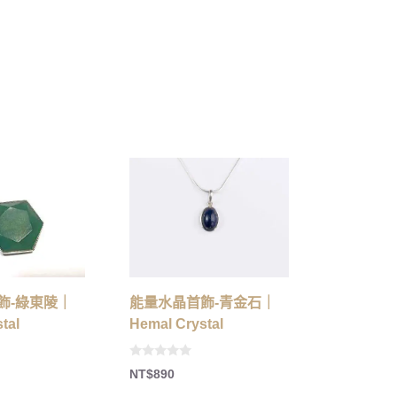
飾-綠東陵｜
能量水晶首飾-青金石｜
tal
Hemal Crystal
0
NT$
890
o
u