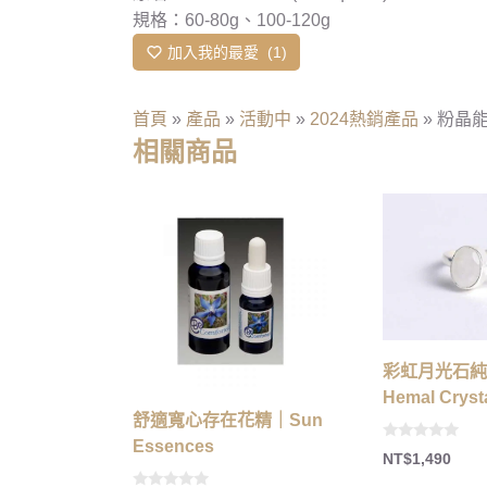
規格：60-80g、100-120g
加入我的最愛
1
首頁
»
產品
»
活動中
»
2024熱銷產品
»
粉晶能量
相關商品
彩虹月光石純
Hemal Cryst
舒適寬心存在花精｜Sun
Essences
0
NT$
1,490
o
u