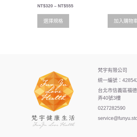
t
0
o
NT$
320
–
NT$
555
o
f
u
5
t
o
選擇規格
加入購物
f
5
梵宇有限公司
統一編號：42854
台北市信義區福德街
弄40號3樓
0227282590
service@funyu.st