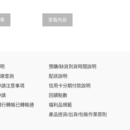
t
o
f
5
車
查看內容
明
預購/缺貨到貨時間說明
速查詢
配送說明
申請注意事項
信用卡分期付款說明
申請
回饋點數
銀行轉帳已轉帳通
福利品規範
產品撿貨/出貨/包裝作業原則