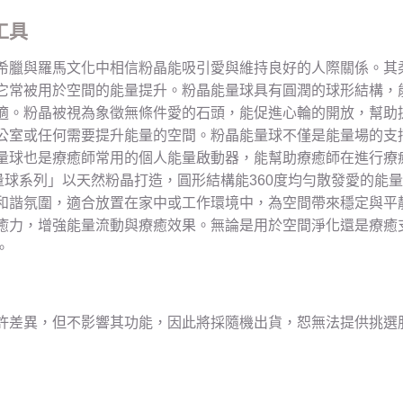
工具
希臘與羅馬文化中相信粉晶能吸引愛與維持良好的人際關係。其
它常被用於空間的能量提升。粉晶能量球具有圓潤的球形結構，能
適。粉晶被視為象徵無條件愛的石頭，能促進心輪的開放，幫助
公室或任何需要提升能量的空間。粉晶能量球不僅是能量場的支
量球也是療癒師常用的個人能量啟動器，能幫助療癒師在進行療
量球系列」以天然粉晶打造，圓形結構能360度均勻散發愛的能
和諧氛圍，適合放置在家中或工作環境中，為空間帶來穩定與平
癒力，增強能量流動與療癒效果。無論是用於空間淨化還是療癒
。
許差異，但不影響其功能，因此將採隨機出貨，恕無法提供挑選