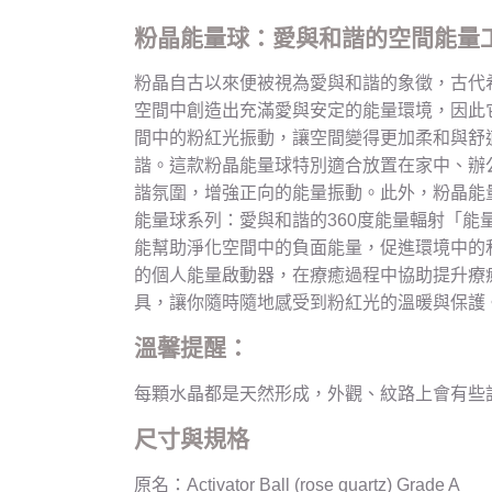
粉晶能量球：愛與和諧的空間能量
粉晶自古以來便被視為愛與和諧的象徵，古代
空間中創造出充滿愛與安定的能量環境，因此
間中的粉紅光振動，讓空間變得更加柔和與舒
諧。這款粉晶能量球特別適合放置在家中、辦
諧氛圍，增強正向的能量振動。此外，粉晶能
能量球系列：愛與和諧的360度能量輻射「能
能幫助淨化空間中的負面能量，促進環境中的
的個人能量啟動器，在療癒過程中協助提升療
具，讓你隨時隨地感受到粉紅光的溫暖與保護
溫馨提醒：
每顆水晶都是天然形成，外觀、紋路上會有些
尺寸與規格
原名：Activator Ball (rose quartz) Grade A