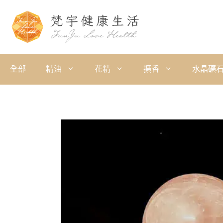
全部
精油
花精
擴香
水晶礦