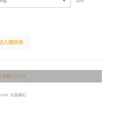
清除
加入購物車
/包裝
作業原則
。
stal
,
水晶礦石