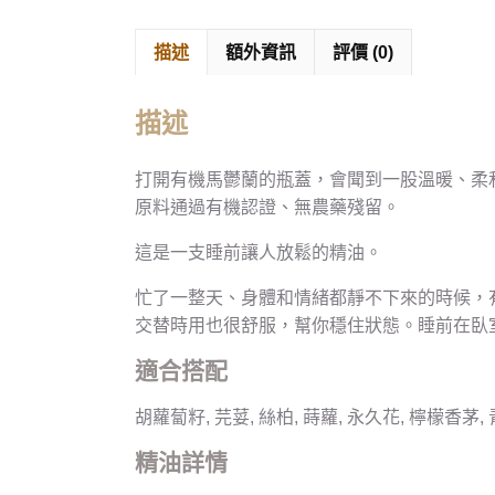
描述
額外資訊
評價 (0)
描述
打開有機馬鬱蘭的瓶蓋，會聞到一股溫暖、柔
原料通過有機認證、無農藥殘留。
這是一支睡前讓人放鬆的精油。
忙了一整天、身體和情緒都靜不下來的時候，
交替時用也很舒服，幫你穩住狀態。睡前在臥
適合搭配
胡蘿蔔籽, 芫荽, 絲柏, 蒔蘿, 永久花, 檸檬香茅,
精油詳情