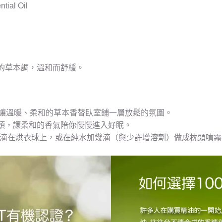
ial Oil
的草本調，溫和而舒緩。
滴，讓溫暖、柔和的草本香替臥室鋪一層放鬆的氛圍。
頭，讓柔和的香氣陪你慢慢進入好眠。
 至 2 滴在烘衣球上，或在純水加幾滴（與少許增溶劑）做成枕頭