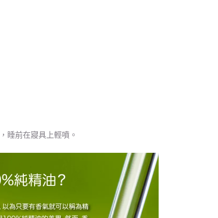
噴霧，睡前在寢具上輕噴。