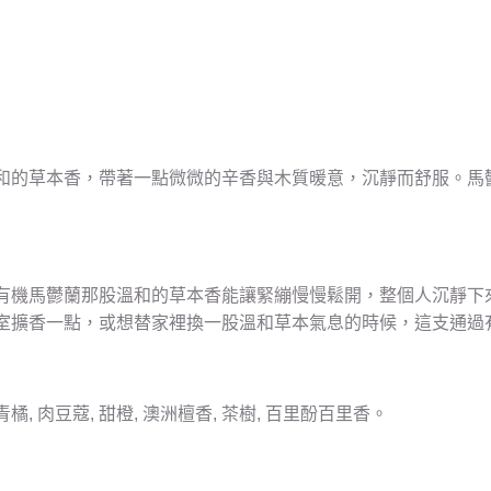
和的草本香，帶著一點微微的辛香與木質暖意，沉靜而舒服。馬
有機馬鬱蘭那股溫和的草本香能讓緊繃慢慢鬆開，整個人沉靜下
室擴香一點，或想替家裡換一股溫和草本氣息的時候，這支通過
 青橘, 肉豆蔻, 甜橙, 澳洲檀香, 茶樹, 百里酚百里香。