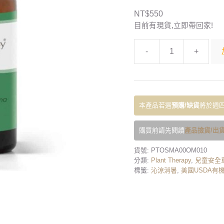
NT$
550
目前有現貨,立即帶回家!
-
+
本產品若遇
預購/缺貨
將於週四
購買前請先閱讀
產品撿貨/出貨
貨號:
PTOSMA00OM010
分類:
Plant Therapy
,
兒童安全
標籤:
沁涼消暑
,
美國USDA有