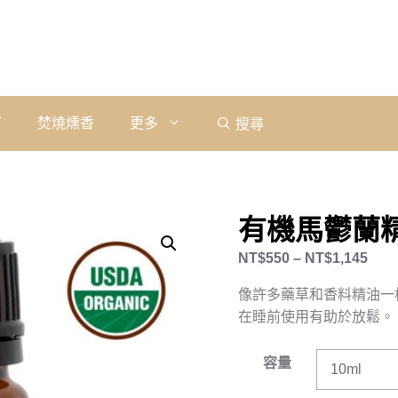
石
焚燒燻香
更多
搜尋
有機馬鬱蘭精油｜
NT$
550
–
NT$
1,145
像許多藥草和香料精油一
在睡前使用有助於放鬆。
容量