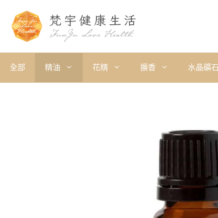
全部
精油
花精
擴香
水晶礦