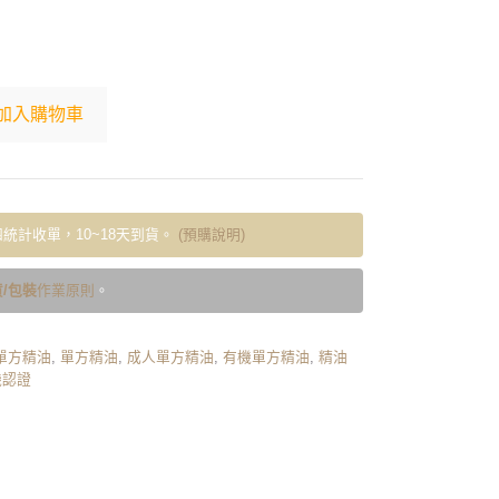
加入購物車
統計收單，10~18天到貨。
(預購說明)
/包裝
作業原則
。
單方精油
,
單方精油
,
成人單方精油
,
有機單方精油
,
精油
機認證