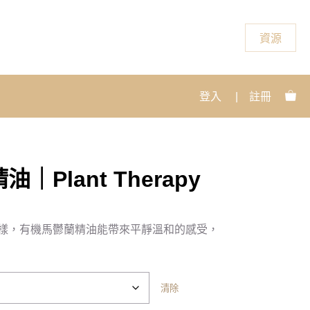
資源
登入
|
註冊
Plant Therapy
樣，有機馬鬱蘭精油能帶來平靜溫和的感受，
清除