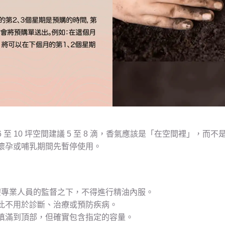
 10 坪空間建議 5 至 8 滴，香氣應該是「在空間裡」，而不
懷孕或哺乳期間先暫停使用。
療專業人員的監督之下，不得進行精油內服。
此不用於診斷、治療或預防疾病。
填滿到頂部，但確實包含指定的容量。