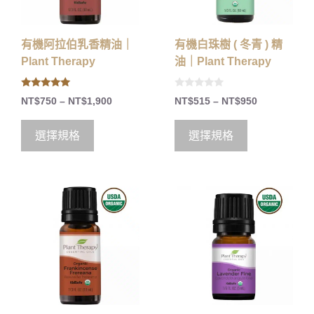
有機阿拉伯乳香精油｜
有機白珠樹 ( 冬青 ) 精
Plant Therapy
油｜Plant Therapy
5.00
0
NT$
750
–
NT$
1,900
NT$
515
–
NT$
950
out of 5
o
u
t
o
選擇規格
選擇規格
f
5