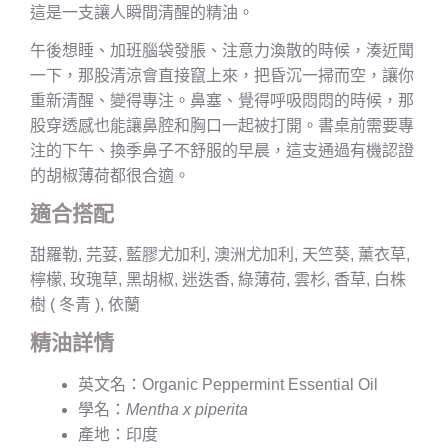
這是一支讓人瞬間清醒的精油。
午後想睡、加班腦袋發脹、注意力渙散的時候，湊近聞
一下，那股清涼會直接竄上來，把昏沉一掃而空，讓你
重新清醒、變得專注。鼻塞、覺得呼吸悶悶的時候，那
股穿透感也能讓鼻腔和胸口一起被打開。書桌前需要專
注的下午、換季鼻子不舒服的早晨，這支通過有機認證
的胡椒薄荷都很合適。
適合搭配
甜羅勒, 芫荽, 藍膠尤加利, 澳洲尤加利, 天竺葵, 薰衣草,
檸檬, 玫瑰草, 黑胡椒, 迷迭香, 綠薄荷, 雲杉, 香草, 白株
樹 ( 冬青 ), 依蘭
精油詳情
英文名：Organic Peppermint Essential Oil
學名：
Mentha x piperita
產地：印度