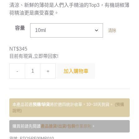
清涼、新鮮的薄荷是人們入手精油的Top3，有機胡椒薄
荷精油更是廣受喜愛。
容量
清除
NT$
345
目前有現貨,立即帶回家!
-
+
加入購物車
本產品若遇
預購/缺貨
將於週四統計收單，10~18天到貨。
(預購
說明)
購買前請先閱讀
產品撿貨/出貨/包裝
作業原則
。
貨號:
PTOSPE00MP010