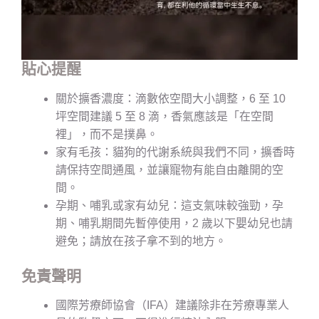
貼心提醒
關於擴香濃度：滴數依空間大小調整，6 至 10
坪空間建議 5 至 8 滴，香氣應該是「在空間
裡」，而不是撲鼻。
家有毛孩：貓狗的代謝系統與我們不同，擴香時
請保持空間通風，並讓寵物有能自由離開的空
間。
孕期、哺乳或家有幼兒：這支氣味較強勁，孕
期、哺乳期間先暫停使用，2 歲以下嬰幼兒也請
避免；請放在孩子拿不到的地方。
免責聲明
國際芳療師協會（IFA）建議除非在芳療專業人