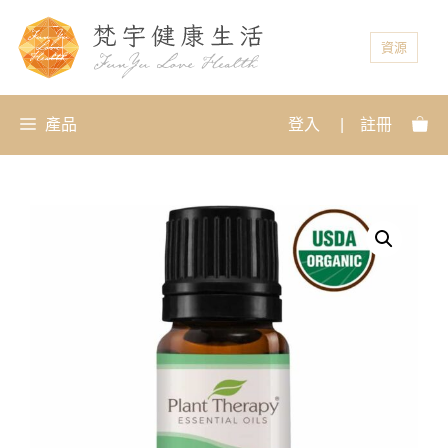
資源
產品
登入
|
註冊