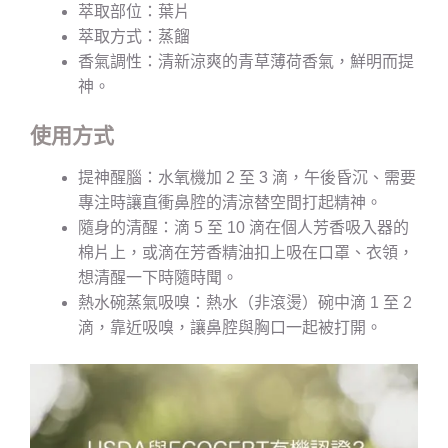
萃取部位：葉片
萃取方式：蒸餾
香氣調性：清新涼爽的青草薄荷香氣，鮮明而提
神。
使用方式
提神醒腦：水氧機加 2 至 3 滴，午後昏沉、需要
專注時讓直衝鼻腔的清涼替空間打起精神。
隨身的清醒：滴 5 至 10 滴在個人芳香吸入器的
棉片上，或滴在芳香精油扣上吸在口罩、衣領，
想清醒一下時隨時聞。
熱水碗蒸氣吸嗅：熱水（非滾燙）碗中滴 1 至 2
滴，靠近吸嗅，讓鼻腔與胸口一起被打開。