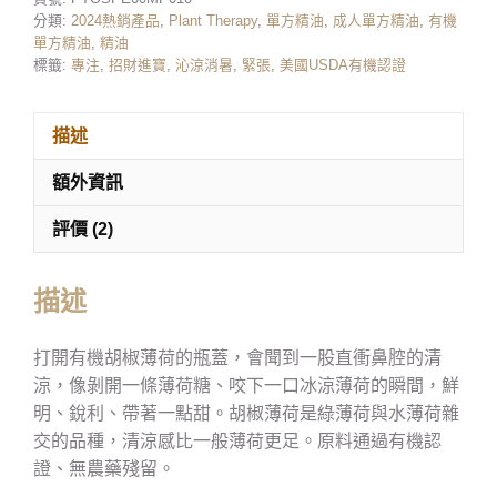
分類:
2024熱銷產品
,
Plant Therapy
,
單方精油
,
成人單方精油
,
有機
單方精油
,
精油
標籤:
專注
,
招財進寶
,
沁涼消暑
,
緊張
,
美國USDA有機認證
描述
額外資訊
評價 (2)
描述
打開有機胡椒薄荷的瓶蓋，會聞到一股直衝鼻腔的清
涼，像剝開一條薄荷糖、咬下一口冰涼薄荷的瞬間，鮮
明、銳利、帶著一點甜。胡椒薄荷是綠薄荷與水薄荷雜
交的品種，清涼感比一般薄荷更足。原料通過有機認
證、無農藥殘留。