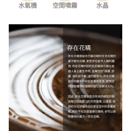
水氧機
空間噴霧
水晶