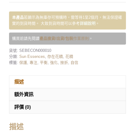
本產品
若顯示為無庫存可預購時，需等待1至2個月，無法保證確
實的到貨時間。 大致到貨時間可以參考
詳細說明
。
購買前請先閱讀
產品撿貨/出貨/包裝
作業原則
。
貨號:
SEBECON000010
分類:
Sun Essences
,
存在花精
,
花精
標籤:
保護
,
專注
,
平衡
,
強化
,
挫折
,
自信
描述
額外資訊
評價 (0)
描述