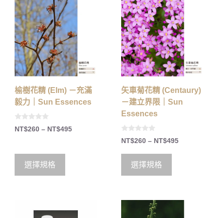
榆樹花精 (Elm) －充滿
矢車菊花精 (Centaury)
毅力｜Sun Essences
－建立界限｜Sun
Essences
0
NT$
260
–
NT$
495
o
0
u
NT$
260
–
NT$
495
o
t
u
o
t
f
o
5
選擇規格
選擇規格
f
5