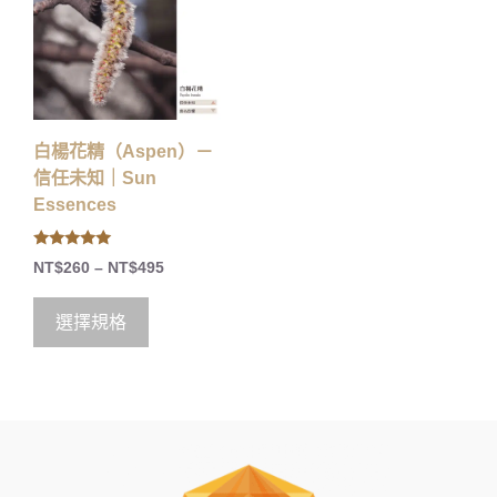
白楊花精（Aspen）－
信任未知｜Sun
Essences
5.00
NT$
260
–
NT$
495
out of 5
選擇規格