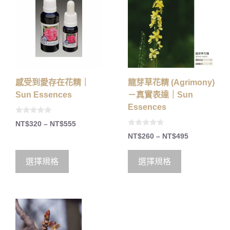
感受到愛存在花精｜
龍芽草花精 (Agrimony)
Sun Essences
－真實表達｜Sun
Essences
0
NT$
320
–
NT$
555
o
0
u
NT$
260
–
NT$
495
o
t
u
o
t
f
o
5
選擇規格
選擇規格
f
5