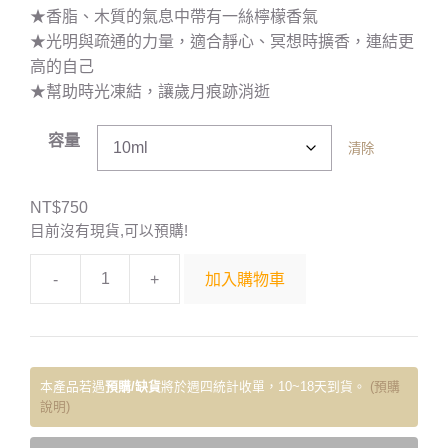
★香脂、木質的氣息中帶有一絲檸檬香氣
★光明與疏通的力量，適合靜心、冥想時擴香，連結更
高的自己
★幫助時光凍結，讓歲月痕跡消逝
容量
清除
NT$
750
目前沒有現貨,可以預購!
-
+
加入購物車
本產品若遇
預購/缺貨
將於週四統計收單，10~18天到貨。
(預購
說明)