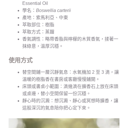
Essential Oil
學名：
Boswellia carterii
產地：索馬利亞、中東
萃取部位：樹脂
萃取方式：蒸餾
香氣調性：略帶香脂與檸檬的木質香氣，揉著一
抹綠意，溫厚沉穩。
使用方式
替空間鋪一層沉靜氣息：水氧機加 2 至 3 滴，讓
溫暖的樹脂香在書房或客廳慢慢鋪開。
床頭或書桌小範圍：滴幾滴在擴香石上放在床頭
或桌邊，替小空間保留一份沉穩。
靜心時的沉澱：想沉澱、靜心或冥想時擴香，讓
這股深沉的氣息陪你把心定下來。