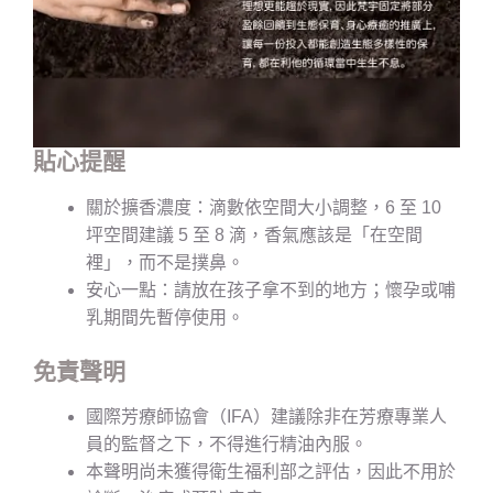
貼心提醒
關於擴香濃度：滴數依空間大小調整，6 至 10
坪空間建議 5 至 8 滴，香氣應該是「在空間
裡」，而不是撲鼻。
安心一點：請放在孩子拿不到的地方；懷孕或哺
乳期間先暫停使用。
免責聲明
國際芳療師協會（IFA）建議除非在芳療專業人
員的監督之下，不得進行精油內服。
本聲明尚未獲得衛生福利部之評估，因此不用於