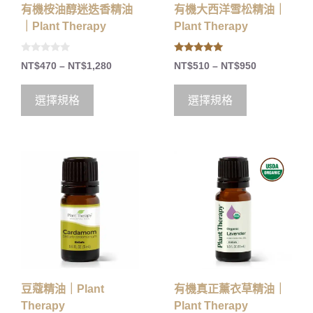
有機桉油醇迷迭香精油
有機大西洋雪松精油｜
｜Plant Therapy
Plant Therapy
0
5.00
NT$
470
–
NT$
1,280
NT$
510
–
NT$
950
o
out of 5
u
t
o
選擇規格
選擇規格
f
5
豆蔻精油｜Plant
有機真正薰衣草精油｜
Therapy
Plant Therapy