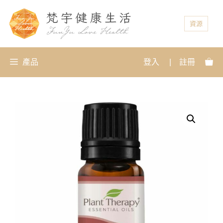
資源
產品
登入
|
註冊