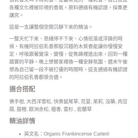
各種文化裡被珍視的香氣。原料通過有機認證，採集更
講究。
這是一支讓整個空間沉靜下來的精油。
一整天忙下來、思緒停不下來、心情低落或浮躁的時
候，有機阿拉伯乳香那股沉穩的木質香能讓你慢慢安
定，呼吸跟著變深、變慢，從焦躁裡退出來，回到一種
踏實的平靜。晚上想替家裡換一種安靜氛圍、週末午後
想為自己留一段不被打擾的時間時，這支通過有機認證
的阿拉伯乳香都很合適。
適合搭配
佛手柑, 大西洋雪松, 快樂鼠尾草, 芫荽, 茉莉, 沒藥, 肉豆
蔻, 甜橙, 歐洲赤松, 檀香, 雲杉 , 岩蘭草
精油詳情
英文名：Organic Frankincense Carterii