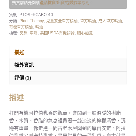
購買前請先閱讀
產品撿貨/出貨/包裝
作業原則
。
貨號:
PTOSFRCABC010
分類:
Plant Therapy
,
兒童安全單方精油
,
單方精油
,
成人單方精油
,
有機單方精油
,
精油
標籤:
冥想
,
寧靜
,
美國USDA有機認證
,
順心如意
描述
額外資訊
評價 (1)
描述
打開有機阿拉伯乳香的瓶蓋，會聞到一股溫暖的樹脂
香，木質、香脂的氣息裡帶著一絲淡淡的檸檬清香，沉
穩有重量，像走進一間古老木屋聞到的厚實安定。阿拉
伯乳香又叫卡特乳香，是最常見的一種乳香，自古就是