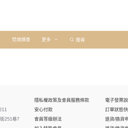
石
焚燒燻香
更多
搜尋
隱私權政策及會員服務條款
電子發票說
211
安心付款
訂單狀態快
251巷7
會員等級辦法
退貨/換貨