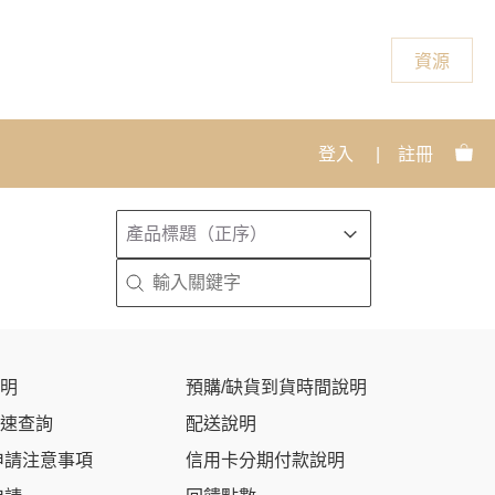
資源
登入
|
註冊
排序
Sort content
Sort content
產品標題（正序）
搜尋
Search content
明
預購/缺貨到貨時間說明
速查詢
配送說明
申請注意事項
信用卡分期付款說明