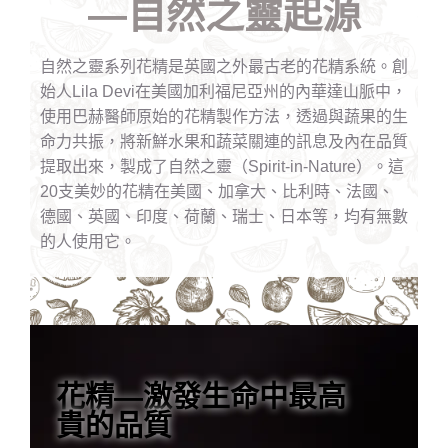
—自然之靈起源
自然之靈系列花精是英國之外最古老的花精系統。創
始人Lila Devi在美國加利福尼亞州的內華達山脈中，
使用巴赫醫師原始的花精製作方法，透過與蔬果的生
命力共振，將新鮮水果和蔬菜關連的訊息及內在品質
提取出來，製成了自然之靈（Spirit-in-Nature）。這
20支美妙的花精在美國、加拿大、比利時、法國、
德國、英國、印度、荷蘭、瑞士、日本等，均有無數
的人使用它。
花精—激發生命中最高
貴的品質