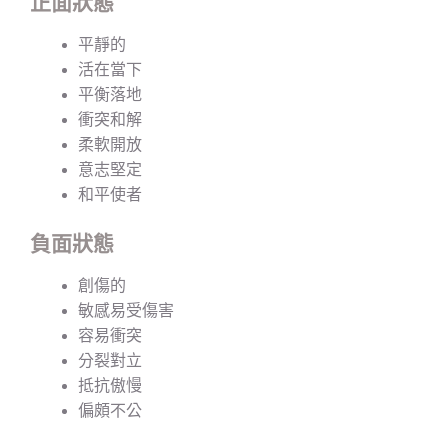
正面狀態
平靜的
活在當下
平衡落地
衝突和解
柔軟開放
意志堅定
和平使者
負面狀態
創傷的
敏感易受傷害
容易衝突
分裂對立
抵抗傲慢
偏頗不公