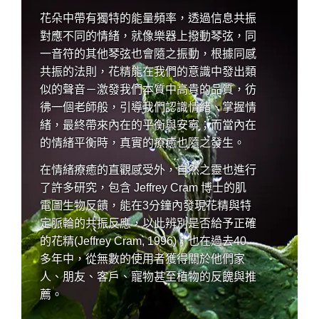
花朵中帶有獨特的能量頻率，透過信息共振
對應不同的情緒，就像樂器上撥動琴弦，同
一音符的其他琴弦也會隨之振動，根據同感
共振的法則，花精能在我們的意識中發出類
似的聲音－激發我們本質中高貴的品質，彷
彿一個老師般，引導我們認識情緒、掌握情
緒，最終帶來內在的平衡與安寧；而當內在
的情緒平衡時，真實的療癒也隨之發生。
在情緒療癒的直觀感受外，自然之靈也進行
了許多研究，包含 Jeffrey Cram 博士的肌
電圖生物反饋，能在3分鐘內發現花精與特
定脈輪的共振反應，以此辨別是否給予正確
的花精(Jeffrey Cram, 1996)；也在過去40
多年中，從無數的使用者獲得關於他們家
人、朋友、客戶、寵物甚至植物的反餽與推
薦。