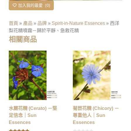
加入我的最愛
0
首頁
»
產品
»
品牌
»
Spirit-in-Nature Essences
»
西洋
梨花精噴霧－歸於平靜、急救花精
相關商品
水蕨花精 (Cerato) －堅
菊苣花精 (Chicory) －
定信念｜Sun
尊重他人｜Sun
Essences
Essences