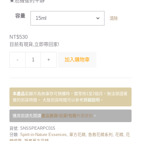
★危機後的平靜
容量
清除
NT$
530
目前有現貨,立即帶回家!
-
+
加入購物車
本產品
若顯示為無庫存可預購時，需等待1至2個月，無法保證確
實的到貨時間。 大致到貨時間可以參考
詳細說明
。
購買前請先閱讀
產品撿貨/出貨/包裝
作業原則
。
貨號:
SNSSPEARPC015
分類:
Spirit-in-Nature Essences
,
單方花精
,
急救花精系列
,
花精
,
花
精噴霧
,
蔬果單方花精