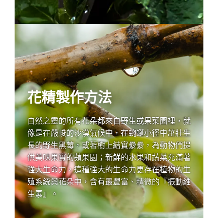
花精製作方法
自然之靈的所有花朵都來自野生或果菜園裡，就
像是在嚴峻的沙漠氣候中，在蜿蜒小徑中茁壯生
長的野生黑莓，或著樹上結實纍纍，為動物們提
供美味果實的蘋果園；新鮮的水果和蔬菜充滿著
強大生命力，這種強大的生命力更存在植物的生
殖系統與花朵中，含有最豐富、精微的『振動維
生素』。