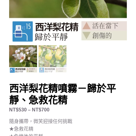
西洋梨花精噴霧－歸於平
靜、急救花精
NT$
530
–
NT$
700
隨身攜帶，微笑迎接任何挑戰
★急救花精