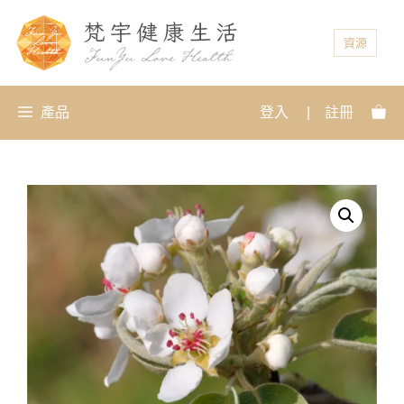
資源
產品
登入
|
註冊