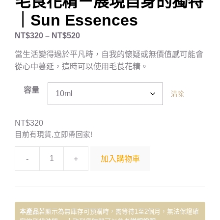
毛茛花精－展現自身的獨特
｜Sun Essences
NT$
320
–
NT$
520
當生活變得過於平凡時，自我的懷疑或無價值感可能會
從心中蔓延，這時可以使用毛茛花精。
容量
清除
NT$
320
目前有現貨,立即帶回家!
-
+
加入購物車
本產品
若顯示為無庫存可預購時，需等待1至2個月，無法保證確