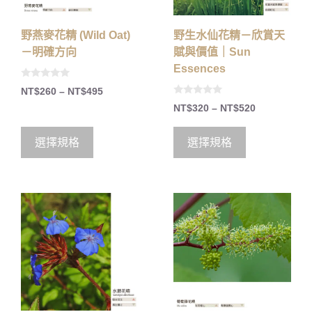
野燕麥花精 (Wild Oat)
野生水仙花精－欣賞天
－明確方向
賦與價值｜Sun
Essences
0
NT$
260
–
NT$
495
o
0
u
NT$
320
–
NT$
520
o
t
u
o
t
f
o
5
選擇規格
選擇規格
f
5