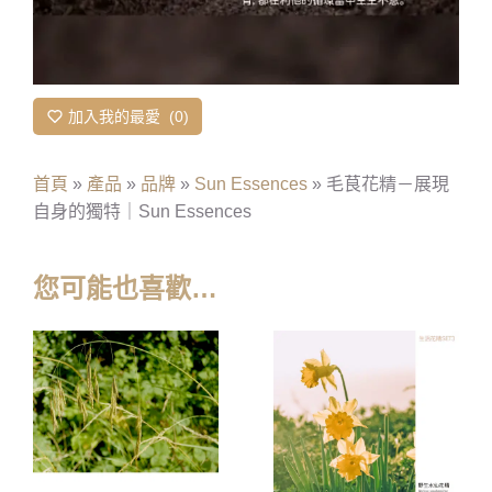
加入我的最愛
0
首頁
»
產品
»
品牌
»
Sun Essences
»
毛茛花精－展現
自身的獨特｜Sun Essences
您可能也喜歡…