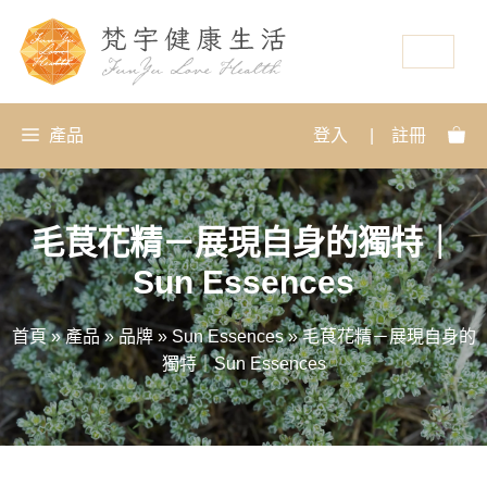
資源
產品
登入
|
註冊
毛茛花精－展現自身的獨特｜
Sun Essences
首頁
»
產品
»
品牌
»
Sun Essences
»
毛茛花精－展現自身的
獨特｜Sun Essences