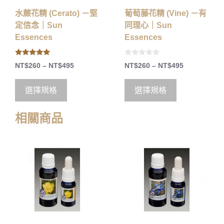
水蕨花精 (Cerato) －堅
葡萄藤花精 (Vine) －有
定信念｜Sun
同理心｜Sun
Essences
Essences
5.00
0
NT$
260
–
NT$
495
NT$
260
–
NT$
495
out of 5
o
u
t
o
選擇規格
選擇規格
f
5
相關商品