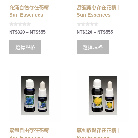
充滿自信存在花精｜
舒適寬心存在花精｜
Sun Essences
Sun Essences
0
0
NT$
320
–
NT$
555
NT$
320
–
NT$
555
o
o
u
u
t
t
o
o
選擇規格
選擇規格
f
f
5
5
感到自由存在花精｜
感到放鬆存在花精｜
Sun Essences
Sun Essences