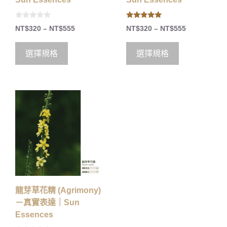
0
5.00
NT$
320
–
NT$
555
NT$
320
–
NT$
555
o
out of 5
u
t
o
選擇規格
選擇規格
f
5
龍芽草花精 (Agrimony)
－真實表達｜Sun
Essences