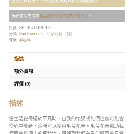
實的到貨時間。 大致到貨時間可以參考
詳細說明
。
購買前請先閱讀
產品撿貨/出貨/包裝
作業原則
。
貨號:
SELIBUTTRB010
分類:
Sun Essences
,
生活花精
,
花精
標籤:
眉心輪
描述
額外資訊
評價 (0)
描述
當生活變得過於平凡時，自我的懷疑或無價值感可能會
從心中蔓延，這時可以使用毛茛花精。毛茛花精幫助我
們體會每個人的獨特性，理解到我們在看似簡單的日常