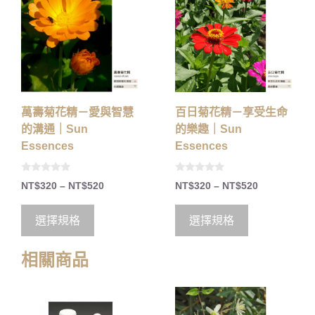
萬壽菊花精－愛與智慧
百日菊花精－享受生命
的溝通｜Sun
的樂趣｜Sun
Essences
Essences
0
0
NT$
320
–
NT$
520
NT$
320
–
NT$
520
o
o
u
u
t
t
o
o
選擇規格
選擇規格
f
f
5
5
相關商品