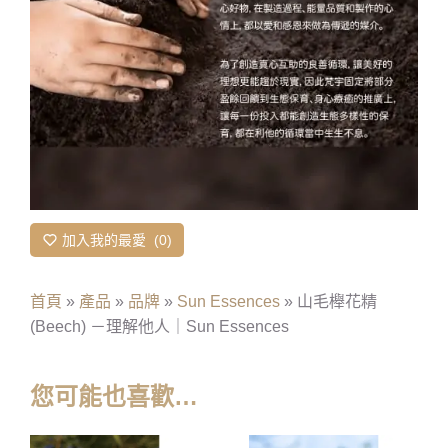
加入我的最愛
0
首頁
»
產品
»
品牌
»
Sun Essences
»
山毛櫸花精
(Beech) －理解他人｜Sun Essences
您可能也喜歡…