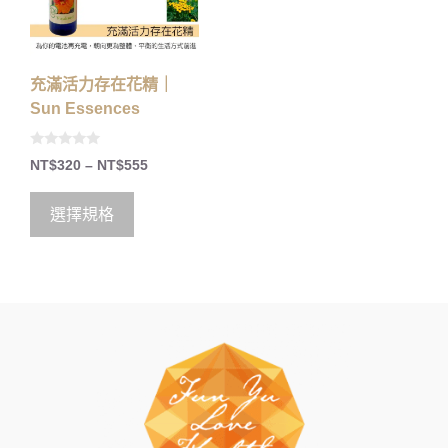
充滿活力存在花精｜
Sun Essences
0
NT$
320
–
NT$
555
o
u
t
o
選擇規格
f
5