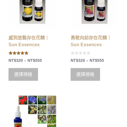
感到放鬆存在花精｜
勇敢向前存在花精｜
Sun Essences
Sun Essences
5.00
0
NT$
320
–
NT$
555
NT$
320
–
NT$
555
out of 5
o
u
t
o
選擇規格
選擇規格
f
5