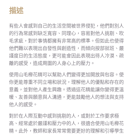
描述
有些人會感到自己的生活空間被世界侵犯，他們對別人
的行為常感到缺乏寬容、同理心，容易對他人挑剔、吹
毛求疵，對於事情都擁有非常高的標準。但如此也使得
他們難以表現出自發性與創造性，而傾向按部就班、嚴
謹度日的生活態度，更可能會因此表現出待人冷漠、疏
離的感受，造成周圍的人身心上的壓力。
使用山毛櫸花精可以幫助人們變得更加開放與包容。使
你更能尊重不同立場和狀況，理解他人的優點和存在的
意義，並對他人產生興趣。透過這花精能讓你變得更溫
暖、友善與願意與人溝通，更能鼓勵他人的想法與支持
他人的感受。
對於在人際互動中感到挑剔的人，或對於工作要求極
高、經常處於嚴謹和壓力中的人，很適合使用山毛櫸花
精。此外，教師和家長常常需要更好的理解和引導學生