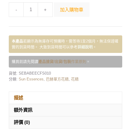
-
+
加入購物車
本產品
若顯示為無庫存可預購時，需等待1至2個月，無法保證確
實的到貨時間。 大致到貨時間可以參考
詳細說明
。
購買前請先閱讀
產品撿貨/出貨/包裝
作業原則
。
貨號:
SEBABEECFS010
分類:
Sun Essences
,
巴赫單方花精
,
花精
描述
額外資訊
評價 (0)