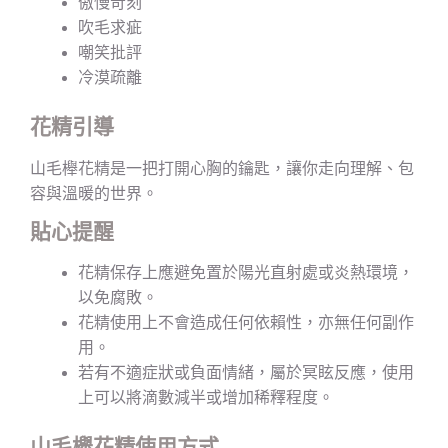
傲慢苛刻
吹毛求疵
嘲笑批評
冷漠疏離
花精引導
山毛櫸花精是一把打開心胸的鑰匙，讓你走向理解、包
容與溫暖的世界。
貼心提醒
花精保存上應避免置於陽光直射處或炎熱環境，
以免腐敗。
花精使用上不會造成任何依賴性，亦無任何副作
用。
若有不適症狀或負面情緒，屬於冥眩反應，使用
上可以將滴數減半或增加稀釋程度。
山毛櫸花精使用方式