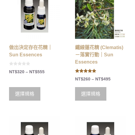
做出決定存在花精｜
鐵線蓮花精 (Clematis)
Sun Essences
－落實行動｜Sun
Essences
0
NT$
320
–
NT$
555
o
5.00
u
NT$
260
–
NT$
495
out of 5
t
o
f
5
選擇規格
選擇規格