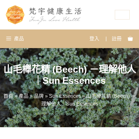
資源
產品
登入
|
註冊
山毛櫸花精 (Beech) －理解他人
｜Sun Essences
首頁
»
產品
»
品牌
»
Sun Essences
»
山毛櫸花精 (Beech) －
理解他人｜Sun Essences