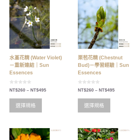
水堇花精 (Water Violet)
栗苞花精 (Chestnut
－重新連結｜Sun
Bud)－學習經驗｜Sun
Essences
Essences
0
0
NT$
260
–
NT$
495
NT$
260
–
NT$
495
o
o
u
u
t
t
o
o
選擇規格
選擇規格
f
f
5
5