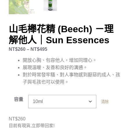
山毛櫸花精 (Beech) －理
解他人｜Sun Essences
NT$
260
–
NT$
495
開放心胸、包容他人，增加同理心。
展現溫暖、友善和良好的溝通。
對於時常發牢騷、對人事物感到厭惡的成人、孩
子與毛孩也可以使用。
容量
清除
NT$
260
目前有現貨,立即帶回家!