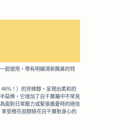
一起使用，帶有明顯清新醒鼻的特
46%！）的芳樟醇，呈現出柔和的
半萜烯，它增加了白千層屬中不常見
為面對日常壓力或緊張擔憂時的絕佳
鬆，享受橙花叔醇綠花白千層對身心的