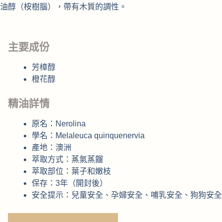
油醇（桉樹腦），帶有木質的調性。
主要成份
芳樟醇
橙花醇
精油詳情
原名：Nerolina
學名：Melaleuca quinquenervia
產地：澳洲
萃取方式：蒸氣蒸餾
萃取部位：葉子和嫩枝
保存：3年（開封後）
安全提示：兒童安全、孕婦安全、哺乳安全、狗狗安全