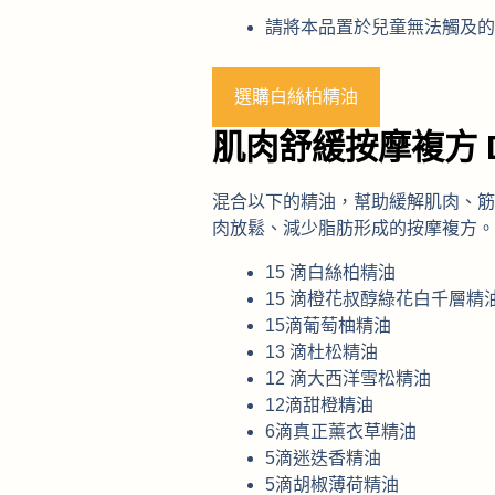
請將本品置於兒童無法觸及的
選購白絲柏精油
肌肉舒緩按摩複方 D
混合以下的精油，幫助緩解肌肉、筋
肉放鬆、減少脂肪形成的按摩複方。
15 滴白絲柏精油
15 滴橙花叔醇綠花白千層精
15滴葡萄柚精油
13 滴杜松精油
12 滴大西洋雪松精油
12滴甜橙精油
6滴真正薰衣草精油
5滴迷迭香精油
5滴胡椒薄荷精油