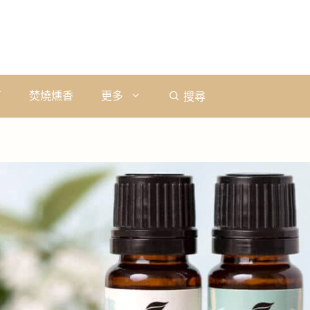
石
焚燒燻香
更多
搜尋