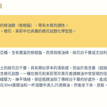
油
的桉油醇（桉樹腦），帶有木質的調性。
。橙花、茉莉中也具備的橙花叔醇化學型態。
亞種，含有豐富的桉樹腦，而常與桉油樟、綠花白千層或尤加利
土的綠花白千層，具有類似草本的清新感，但由於高含量（超過 
含橙花叔醇，一種在橙花和茉莉等珍貴花香調精油中常發現的倍
緩壓力、撫平情緒，使這瓶精油除了傳統白千層的好處外，能成
在30ml基礎油和一杯瀉鹽中滴入25滴精油，然後坐下來、放