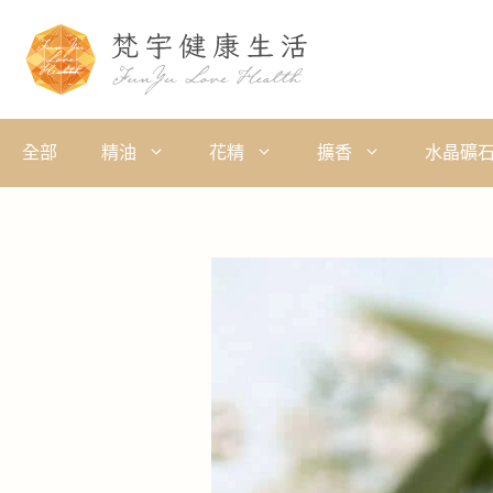
全部
精油
花精
擴香
水晶礦