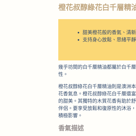
橙花叔醇綠花白千層精
甜美橙花般的香氣、清新
支持身心放鬆、思緒平靜
幾乎坊間的白千層精油都屬於白千層
性。
橙花叔醇綠花白千層精油則是澳洲本
花香氣息。橙花叔醇綠花白千層還富
的甜美。其獨特的木質花香有助於舒
伴侶。要享受放鬆和復原性的沐浴，
積極影響。
香氣描述