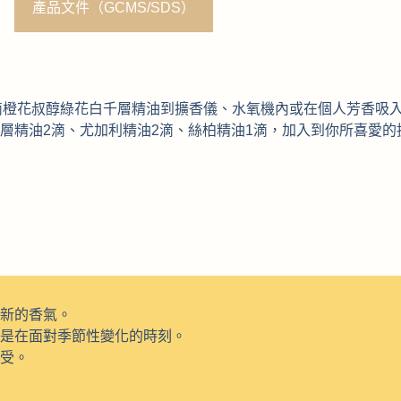
產品文件（GCMS/SDS）
-4滴橙花叔醇綠花白千層精油到擴香儀、水氧機內或在個人芳香吸
層精油2滴、尤加利精油2滴、絲柏精油1滴，加入到你所喜愛
新的香氣。
是在面對季節性變化的時刻。
受。