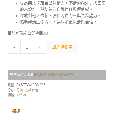
專為無法肯定自己決斷力，不斷的向外尋找答案
的人設計，幫助建立自我信任與價值感。
釋放對他人依賴，強化內在力量與決策能力。
協助釐清生命方向，讓決策更果斷與自信。
目前有現貨,立即帶回家!
加入購物車
-
+
購買前請先閱讀
產品撿貨/出貨/包裝
作業原則
。
貨號:
FYSTTWARDM005
分類:
花精
,
花精套組
標籤:
12人格
描述