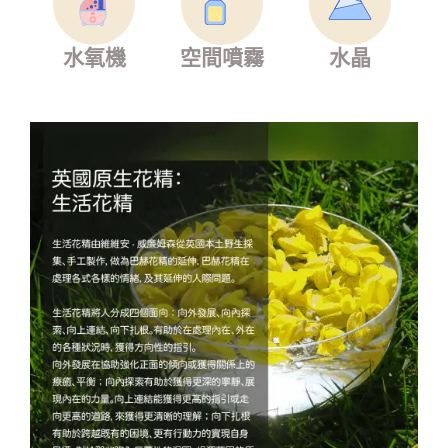
水氧機
空間噴霧
水晶