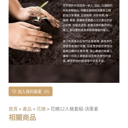
加入我的最愛
0
首頁
»
產品
»
花精
»
花精12人格套組-決策者
相關商品