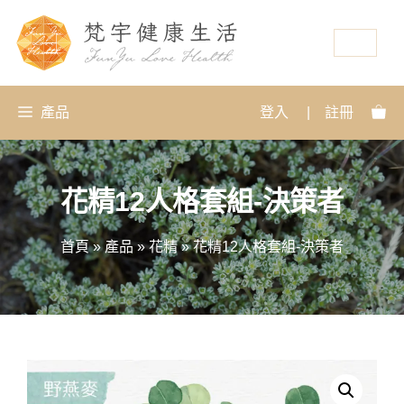
資源
產品
登入
|
註冊
花精12人格套組-決策者
首頁
»
產品
»
花精
»
花精12人格套組-決策者