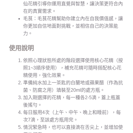
仙花精引導你運用直覺與智慧，讓決策更符合內
在的真實需求。
毛茛：毛茛花精幫助你建立內在自我價值感，讓
你更加自信地面對挑戰，並相信自己的決策能
力。
使用說明
依照心理狀態所處的階段選擇使用核心花精（按
照1~3順序使用），補充花精可隨時搭配核心花
精使用，強化效果。
準備純水加上一茶匙的白蘭地或蘋果醋（作為抗
菌、防腐之用）填裝至20ml的處方瓶。
加入剛選擇的花精，每一種各2-5滴，蓋上瓶蓋
後搖勻。
每日服用4次（上午、中午、晚上和睡前），每
次7滴，至該處方瓶用完。
情況緊急時，也可以直接滴在舌尖上，並增加使