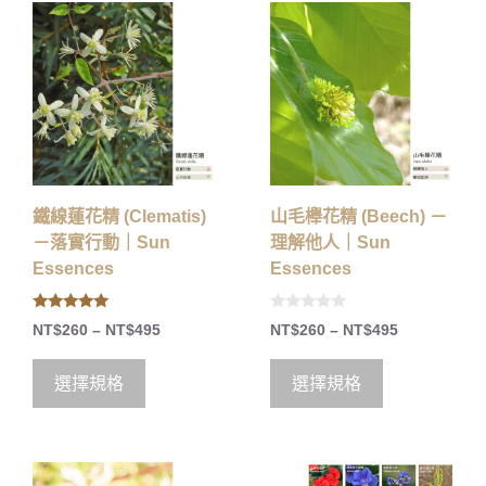
鐵線蓮花精 (Clematis)
山毛櫸花精 (Beech) －
－落實行動｜Sun
理解他人｜Sun
Essences
Essences
5.00
0
NT$
260
–
NT$
495
NT$
260
–
NT$
495
out of 5
o
u
t
o
選擇規格
選擇規格
f
5