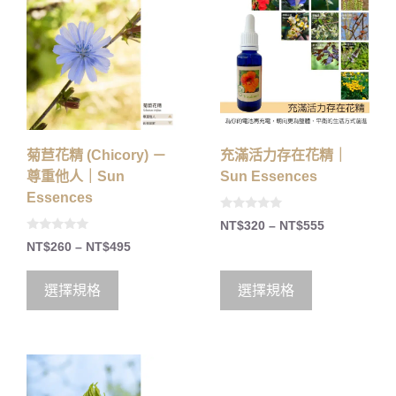
菊苣花精 (Chicory) －
充滿活力存在花精｜
尊重他人｜Sun
Sun Essences
Essences
0
NT$
320
–
NT$
555
o
0
u
NT$
260
–
NT$
495
o
t
u
o
t
f
o
5
選擇規格
選擇規格
f
5