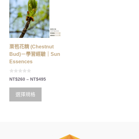
栗苞花精 (Chestnut
Bud)－學習經驗｜Sun
Essences
0
NT$
260
–
NT$
495
o
u
t
o
選擇規格
f
5