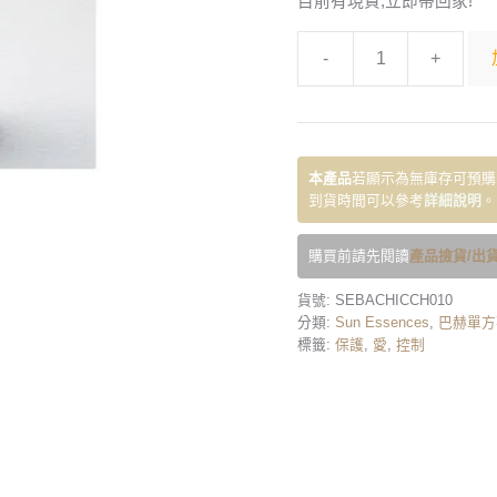
目前有現貨,立即帶回家!
-
+
本產品
若顯示為無庫存可預購
到貨時間可以參考
詳細說明
。
購買前請先閱讀
產品撿貨/出貨
貨號:
SEBACHICCH010
分類:
Sun Essences
,
巴赫單方
標籤:
保護
,
愛
,
控制