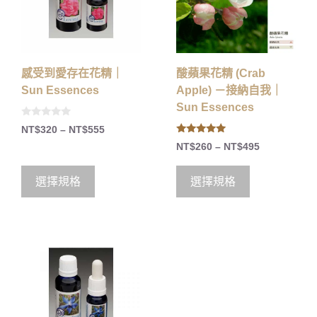
感受到愛存在花精｜
酸蘋果花精 (Crab
Sun Essences
Apple) －接納自我｜
Sun Essences
0
NT$
320
–
NT$
555
o
5.00
u
NT$
260
–
NT$
495
out of 5
t
o
f
5
選擇規格
選擇規格