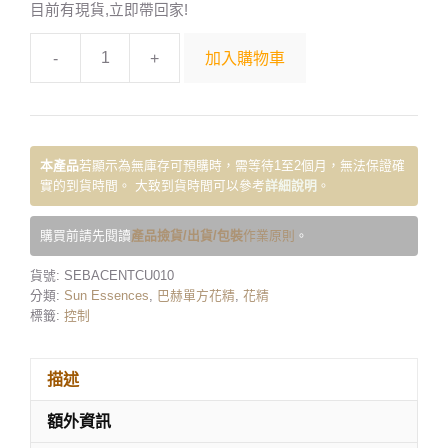
目前有現貨,立即帶回家!
-
+
加入購物車
本產品
若顯示為無庫存可預購時，需等待1至2個月，無法保證確
實的到貨時間。 大致到貨時間可以參考
詳細說明
。
購買前請先閱讀
產品撿貨/出貨/包裝
作業原則
。
貨號:
SEBACENTCU010
分類:
Sun Essences
,
巴赫單方花精
,
花精
標籤:
控制
描述
額外資訊