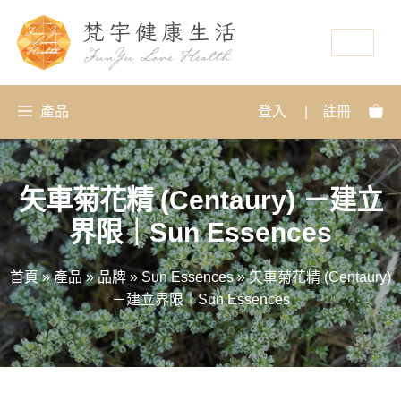
資源
產品
登入
|
註冊
矢車菊花精 (Centaury) －建立
界限｜Sun Essences
首頁
»
產品
»
品牌
»
Sun Essences
»
矢車菊花精 (Centaury)
－建立界限｜Sun Essences