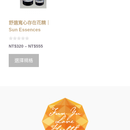
舒適寬心存在花精｜
Sun Essences
0
NT$
320
–
NT$
555
o
u
t
o
選擇規格
f
5