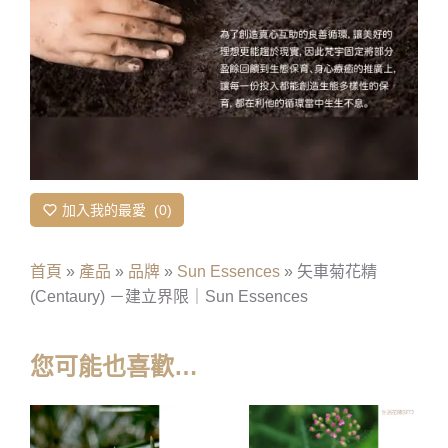
加入我的最愛
0
首頁
»
產品
»
品牌
»
Sun Essences
»
矢車菊花精
(Centaury) －建立界限｜Sun Essences
您可能也喜歡…