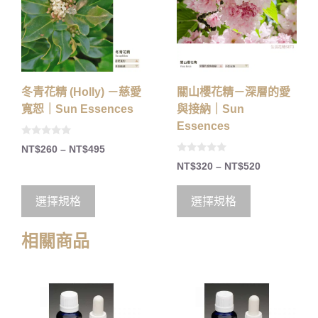
冬青花精 (Holly) －慈愛
關山櫻花精－深層的愛
寬恕｜Sun Essences
與接納｜Sun
Essences
0
NT$
260
–
NT$
495
o
0
u
NT$
320
–
NT$
520
o
t
u
o
t
f
o
5
選擇規格
選擇規格
f
5
相關商品