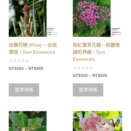
松樹花精 (Pine) －自我
粉紅蓍草花精－保護情
價值｜Sun Essences
緒的界線｜Sun
Essences
0
NT$
260
–
NT$
495
o
0
u
NT$
320
–
NT$
520
o
t
u
o
t
f
o
5
選擇規格
選擇規格
f
5