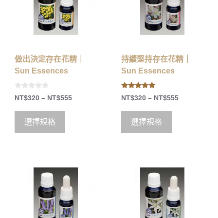
做出決定存在花精｜
持續堅持存在花精｜
Sun Essences
Sun Essences
0
5.00
NT$
320
–
NT$
555
NT$
320
–
NT$
555
o
out of 5
u
t
o
選擇規格
選擇規格
f
5