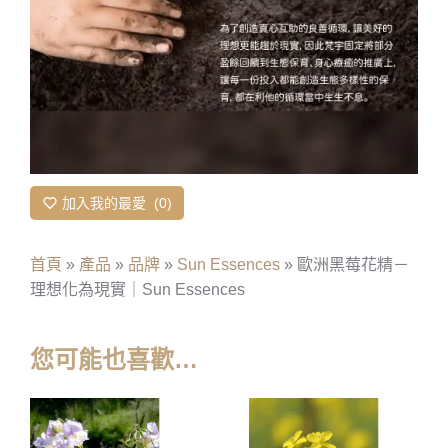
加入我的最愛
0
首頁
»
產品
»
品牌
»
Sun Essences
»
歐洲黑莓花精－
理想化為現實｜Sun Essences
您可能也喜歡…