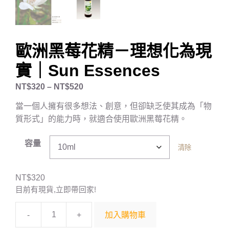
歐洲黑莓花精－理想化為現
實｜Sun Essences
NT$
320
–
NT$
520
當一個人擁有很多想法、創意，但卻缺乏使其成為「物
質形式」的能力時，就適合使用歐洲黑莓花精。
容量
清除
NT$
320
目前有現貨,立即帶回家!
-
+
加入購物車