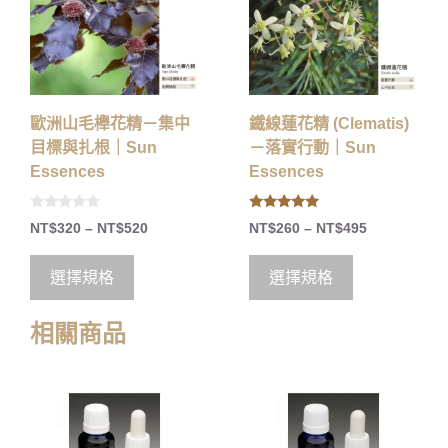
歐洲山毛櫸花精－集中
鐵線蓮花精 (Clematis)
目標與扎根｜Sun
－落實行動｜Sun
Essences
Essences
0
5.00
NT$
320
–
NT$
520
NT$
260
–
NT$
495
o
out of 5
u
t
o
選擇規格
選擇規格
f
5
相關商品