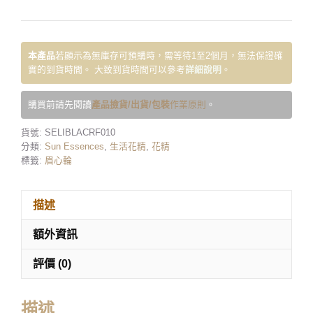
本產品
若顯示為無庫存可預購時，需等待1至2個月，無法保證確
實的到貨時間。 大致到貨時間可以參考
詳細說明
。
購買前請先閱讀
產品撿貨/出貨/包裝
作業原則
。
貨號:
SELIBLACRF010
分類:
Sun Essences
,
生活花精
,
花精
標籤:
眉心輪
描述
額外資訊
評價 (0)
描述