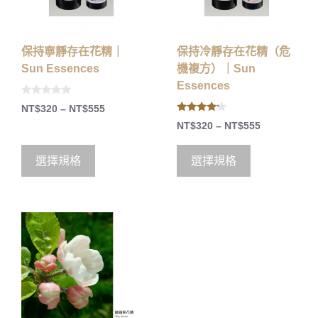
保持寧靜存在花精｜
保持冷靜存在花精（危
Sun Essences
機複方）｜Sun
Essences
0
NT$
320
–
NT$
555
o
4.00
u
NT$
320
–
NT$
555
out of 5
t
o
f
5
選擇規格
選擇規格