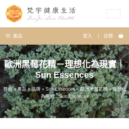
資源
產品
登入
|
註冊
歐洲黑莓花精－理想化為現實｜
Sun Essences
首頁
»
產品
»
品牌
»
Sun Essences
»
歐洲黑莓花精－理想化
為現實｜Sun Essences