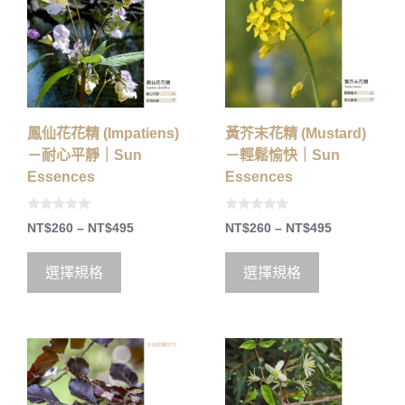
鳳仙花花精 (Impatiens)
黃芥末花精 (Mustard)
－耐心平靜｜Sun
－輕鬆愉快｜Sun
Essences
Essences
0
0
NT$
260
–
NT$
495
NT$
260
–
NT$
495
o
o
u
u
t
t
o
o
選擇規格
選擇規格
f
f
5
5