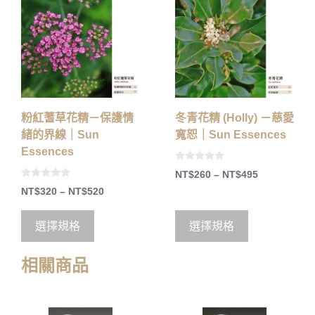
粉紅蓍草花精－保護情
冬青花精 (Holly) －慈愛
緒的界線｜Sun
寬恕｜Sun Essences
Essences
0
NT$
260
–
NT$
495
o
0
u
NT$
320
–
NT$
520
o
t
u
o
t
f
o
5
選擇規格
選擇規格
f
5
相關商品