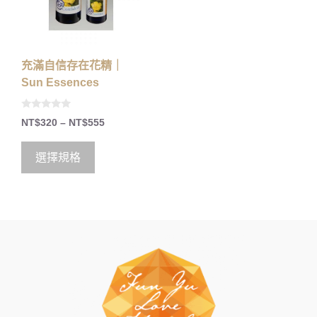
充滿自信存在花精｜
Sun Essences
0
NT$
320
–
NT$
555
o
u
t
o
選擇規格
f
5