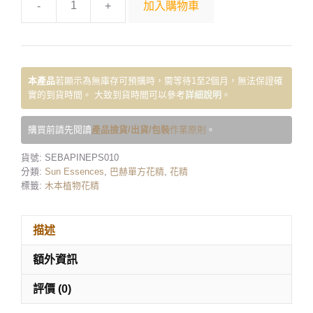
-
+
加入購物車
本產品
若顯示為無庫存可預購時，需等待1至2個月，無法保證確
實的到貨時間。 大致到貨時間可以參考
詳細說明
。
購買前請先閱讀
產品撿貨/出貨/包裝
作業原則
。
貨號:
SEBAPINEPS010
分類:
Sun Essences
,
巴赫單方花精
,
花精
標籤:
木本植物花精
描述
額外資訊
評價 (0)