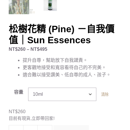
松樹花精 (Pine) －自我價
值｜Sun Essences
NT$
260
–
NT$
495
提升自尊，幫助放下自我譴責。
更客觀地接受和寬容看待自己的不完美。
適合難以接受讚美、低自尊的成人、孩子。
容量
清除
NT$
260
目前有現貨,立即帶回家!