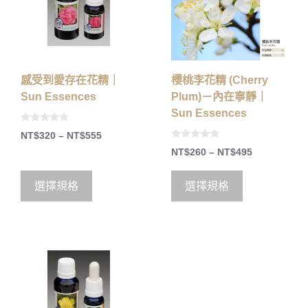
感受到愛存在花精｜
櫻桃李花精 (Cherry
Sun Essences
Plum)－內在寧靜｜
Sun Essences
0
NT$
320
–
NT$
555
o
0
u
NT$
260
–
NT$
495
o
t
u
o
t
f
o
5
選擇規格
選擇規格
f
5