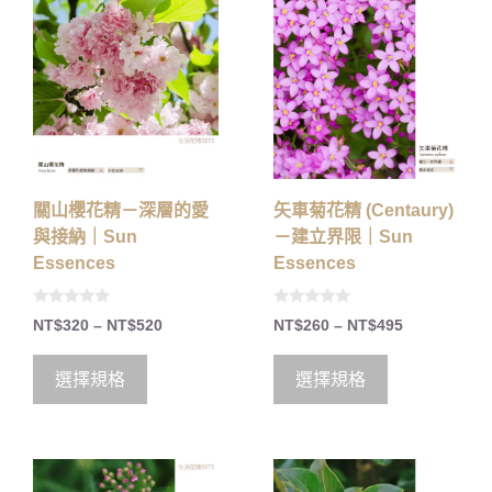
關山櫻花精－深層的愛
矢車菊花精 (Centaury)
與接納｜Sun
－建立界限｜Sun
Essences
Essences
0
0
NT$
320
–
NT$
520
NT$
260
–
NT$
495
o
o
u
u
t
t
o
o
選擇規格
選擇規格
f
f
5
5