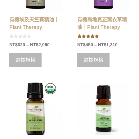
有機埃及天竺葵精油｜
有機高地真正薰衣草精
Plant Therapy
油｜Plant Therapy
0
5.00
NT$
620
–
NT$
2,090
NT$
450
–
NT$
1,310
o
out of 5
u
t
o
選擇規格
選擇規格
f
5