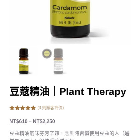
豆蔻精油｜Plant Therapy
(
3
則顧客評價)
5.00
out of
5
NT$
610
–
NT$
2,250
豆蔻精油氣味芬芳辛辣，烹飪時習慣使用豆蔻的人（通