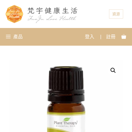
資源
產品
登入
|
註冊