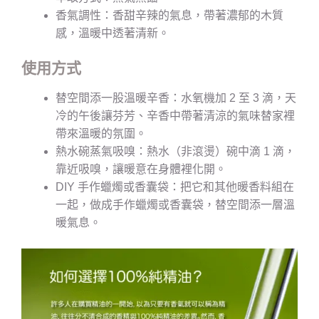
香氣調性：香甜辛辣的氣息，帶著濃郁的木質
感，溫暖中透著清新。
使用方式
替空間添一股溫暖辛香：水氧機加 2 至 3 滴，天
冷的午後讓芬芳、辛香中帶著清涼的氣味替家裡
帶來溫暖的氛圍。
熱水碗蒸氣吸嗅：熱水（非滾燙）碗中滴 1 滴，
靠近吸嗅，讓暖意在身體裡化開。
DIY 手作蠟燭或香囊袋：把它和其他暖香料組在
一起，做成手作蠟燭或香囊袋，替空間添一層溫
暖氣息。