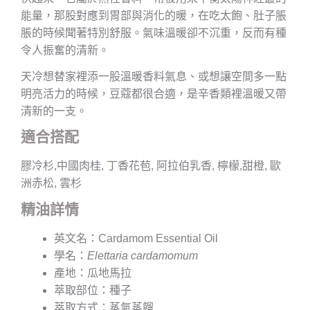
能量，那股對應到胃部與消化的暖，在吃太飽、肚子脹
脹的時候聞著特別舒服。氣味溫暖卻不沉重，反而有種
令人振奮的清新。
天冷想替家裡添一股溫暖香料氣息、或想讓空間多一點
明亮活力的時候，豆蔻都很合適，是辛香類裡溫暖又帶
清新的一支。
適合搭配
膠冷杉,中國肉桂, 丁香花苞, 阿拉伯乳香, 檸檬,甜橙, 歐
洲赤松, 雲杉
精油詳情
英文名：Cardamom Essential Oil
學名：
Elettaria cardamomum
產地：瓜地馬拉
萃取部位：種子
萃取方式：蒸氣蒸餾