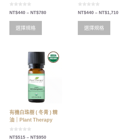
0
0
NT$
440
–
NT$
780
NT$
440
–
NT$
1,710
o
o
u
u
t
t
o
o
選擇規格
選擇規格
f
f
5
5
有機白珠樹 ( 冬青 ) 精
油｜Plant Therapy
0
NT$
515
–
NT$
950
o