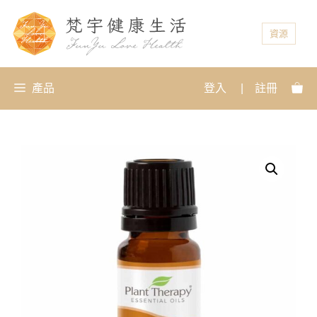
資源
產品
登入
|
註冊