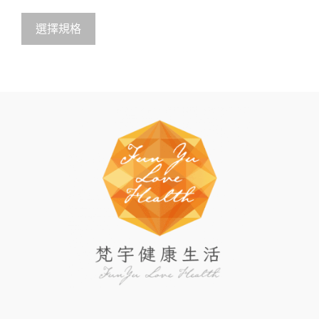
u
t
o
選擇規格
f
5