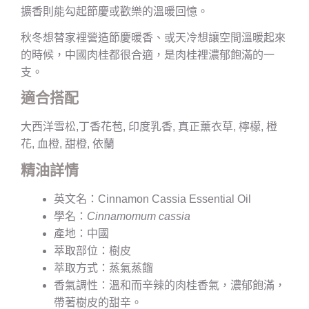
擴香則能勾起節慶或歡樂的溫暖回憶。
秋冬想替家裡營造節慶暖香、或天冷想讓空間溫暖起來
的時候，中國肉桂都很合適，是肉桂裡濃郁飽滿的一
支。
適合搭配
大西洋雪松,丁香花苞, 印度乳香, 真正薰衣草, 檸檬, 橙
花, 血橙, 甜橙, 依蘭
精油詳情
英文名：Cinnamon Cassia Essential Oil
學名：
Cinnamomum cassia
產地：中國
萃取部位：樹皮
萃取方式：蒸氣蒸餾
香氣調性：溫和而辛辣的肉桂香氣，濃郁飽滿，
帶著樹皮的甜辛。