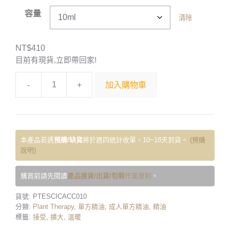
容量
清除
NT$
410
目前有現貨,立即帶回家!
-
+
加入購物車
本產品若遇
預購/缺貨
將於週四統計收單，10~18天到貨。
(預購
說明)
購買前請先閱讀
產品撿貨/出貨/包裝
作業原則
。
貨號:
PTESCICACC010
分類:
Plant Therapy
,
單方精油
,
成人單方精油
,
精油
標籤:
接受
,
擴大
,
溫暖