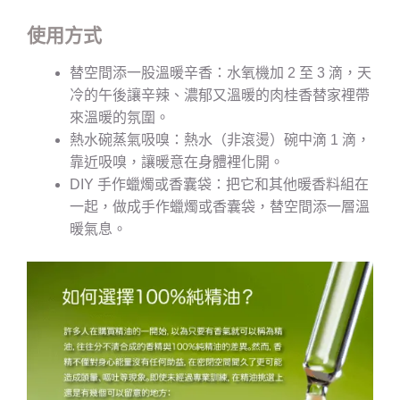
使用方式
替空間添一股溫暖辛香：水氧機加 2 至 3 滴，天
冷的午後讓辛辣、濃郁又溫暖的肉桂香替家裡帶
來溫暖的氛圍。
熱水碗蒸氣吸嗅：熱水（非滾燙）碗中滴 1 滴，
靠近吸嗅，讓暖意在身體裡化開。
DIY 手作蠟燭或香囊袋：把它和其他暖香料組在
一起，做成手作蠟燭或香囊袋，替空間添一層溫
暖氣息。