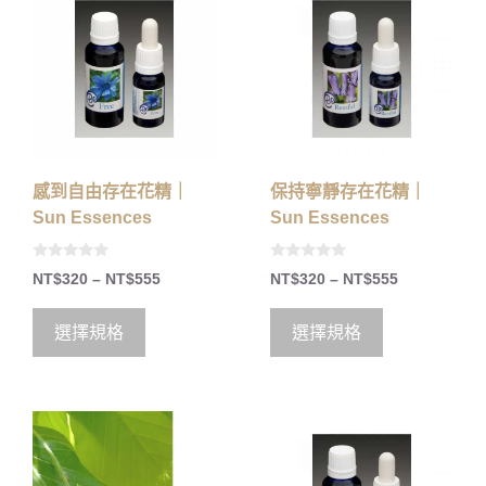
感到自由存在花精｜
保持寧靜存在花精｜
Sun Essences
Sun Essences
0
0
NT$
320
–
NT$
555
NT$
320
–
NT$
555
o
o
u
u
t
t
o
o
選擇規格
選擇規格
f
f
5
5