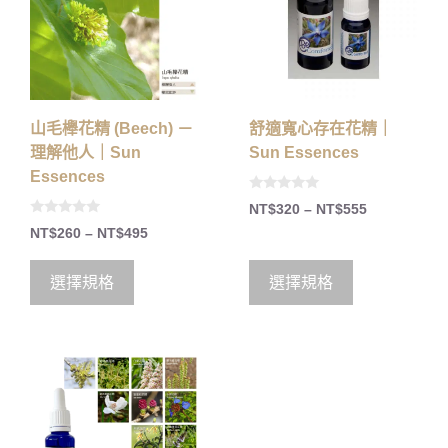
山毛櫸花精 (Beech) －
舒適寬心存在花精｜
理解他人｜Sun
Sun Essences
Essences
0
NT$
320
–
NT$
555
o
0
u
NT$
260
–
NT$
495
o
t
u
o
t
f
o
5
選擇規格
選擇規格
f
5