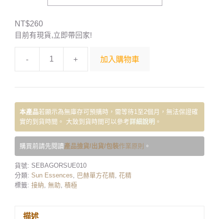
NT$
260
目前有現貨,立即帶回家!
-
+
加入購物車
本產品
若顯示為無庫存可預購時，需等待1至2個月，無法保證確
實的到貨時間。 大致到貨時間可以參考
詳細說明
。
購買前請先閱讀
產品撿貨/出貨/包裝
作業原則
。
貨號:
SEBAGORSUE010
分類:
Sun Essences
,
巴赫單方花精
,
花精
標籤:
接納
,
無助
,
積極
描述