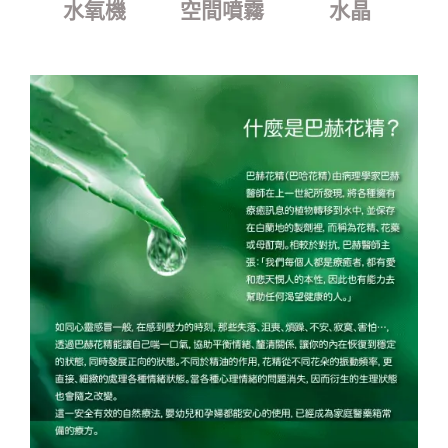
水氧機
空間噴霧
水晶