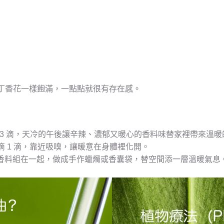
丁香花一樣飽滿，一點點就很有存在感。
至 3 滴，天冷的午後讓辛辣、濃郁又暖心的香料味替家裡帶來溫
 1 滴，靠近吸嗅，讓暖意在身體裡化開。
暖香料組在一起，做成手作蠟燭或香囊袋，替空間添一層溫暖氣息