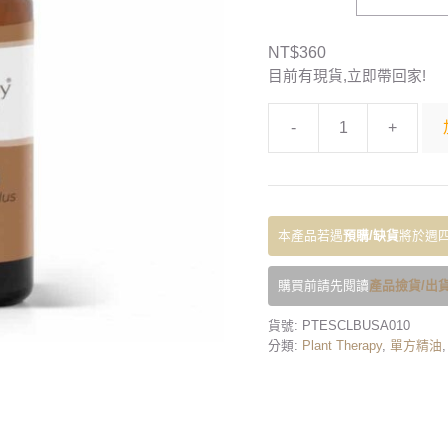
NT$
360
目前有現貨,立即帶回家!
-
+
本產品若遇
預購/缺貨
將於週四
購買前請先閱讀
產品撿貨/出貨
貨號:
PTESCLBUSA010
分類:
Plant Therapy
,
單方精油