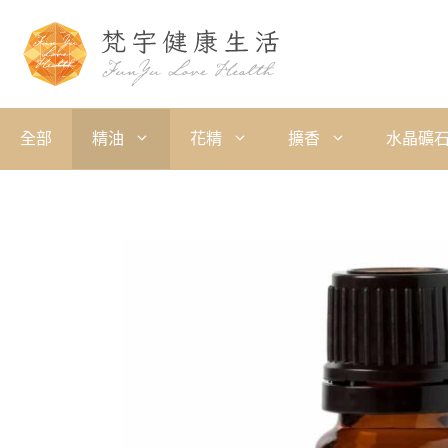
全部
精油
花精
擴香
水晶礦