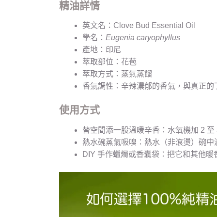
精油詳情
英文名：Clove Bud Essential Oil
學名：
Eugenia caryophyllus
產地：印尼
萃取部位：花苞
萃取方式：蒸氣蒸餾
香氣調性：辛辣濃郁的香氣，與真正的
使用方式
替空間添一股溫暖辛香：水氧機加 2 
熱水碗蒸氣吸嗅：熱水（非滾燙）碗中滴
DIY 手作蠟燭或香囊袋：把它和其他