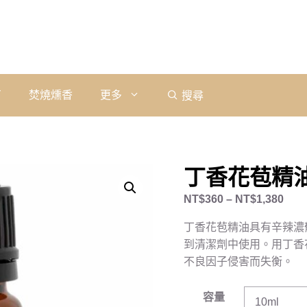
石
焚燒燻香
更多
搜尋
丁香花苞精油｜P
NT$
360
–
NT$
1,380
丁香花苞精油具有辛辣濃
到清潔劑中使用。用丁香
不良因子侵害而失衡。
容量