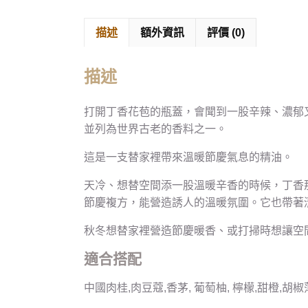
描述
額外資訊
評價 (0)
描述
打開丁香花苞的瓶蓋，會聞到一股辛辣、濃郁
並列為世界古老的香料之一。
這是一支替家裡帶來溫暖節慶氣息的精油。
天冷、想替空間添一股溫暖辛香的時候，丁香
節慶複方，能營造誘人的溫暖氛圍。它也帶著
秋冬想替家裡營造節慶暖香、或打掃時想讓空
適合搭配
中國肉桂,肉豆蔻,香茅, 葡萄柚, 檸檬,甜橙,胡