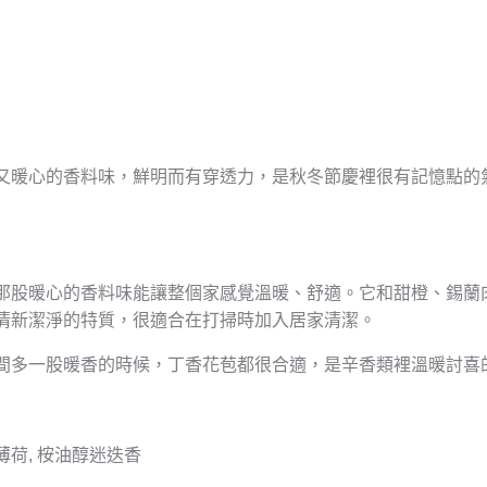
又暖心的香料味，鮮明而有穿透力，是秋冬節慶裡很有記憶點的
那股暖心的香料味能讓整個家感覺溫暖、舒適。它和甜橙、錫蘭
清新潔淨的特質，很適合在打掃時加入居家清潔。
間多一股暖香的時候，丁香花苞都很合適，是辛香類裡溫暖討喜
椒薄荷, 桉油醇迷迭香