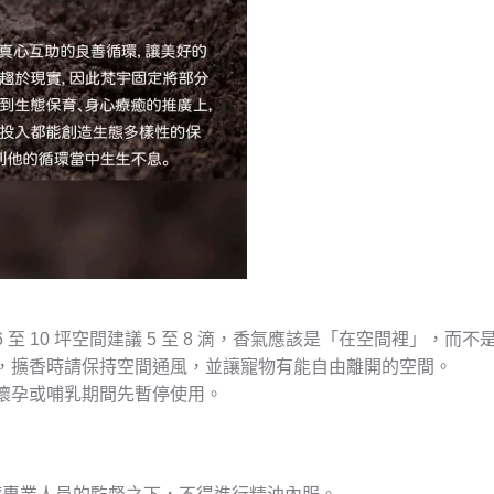
 10 坪空間建議 5 至 8 滴，香氣應該是「在空間裡」，而不
，擴香時請保持空間通風，並讓寵物有能自由離開的空間。
懷孕或哺乳期間先暫停使用。