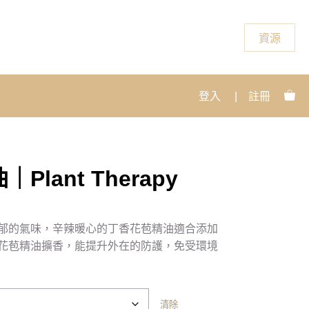
資源
登入
|
註冊
lant Therapy
郁的氣味，辛辣暖心的丁香花苞精油適合添加
花苞精油擴香，能
提升外在的防護，免受環境
清除