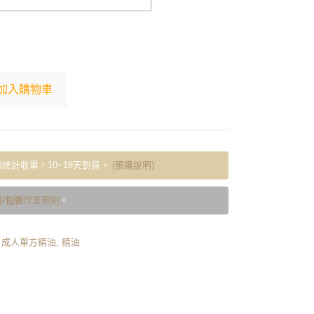
加入購物車
統計收單，10~18天到貨。
(預購說明)
/包裝
作業原則
。
,
成人單方精油
,
精油