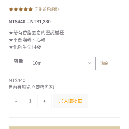
(
7
則顧客評價)
4.86
out of
5
NT$
440
–
NT$
1,330
★帶有香脂氣息的聖誕樹種
★平衡喉輪、心輪
★化解生命阻礙
容量
清除
NT$
440
目前有現貨,立即帶回家!
-
+
加入購物車