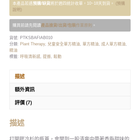
本產品若遇
預購/缺貨
將於週四統計收單，10~18天到貨。
(預購
說明)
購買前請先閱讀
產品撿貨/出貨/包裝
作業原則
。
貨號:
PTKSBAFIAB010
分類:
Plant Therapy
,
兒童安全單方精油
,
單方精油
,
成人單方精油
,
精油
標籤:
呼吸清新感
,
提振
,
鬆動
描述
額外資訊
評價 (7)
描述
打開膠冷杉的瓶蓋，會聞到一股清爽中帶著香脂甜味的