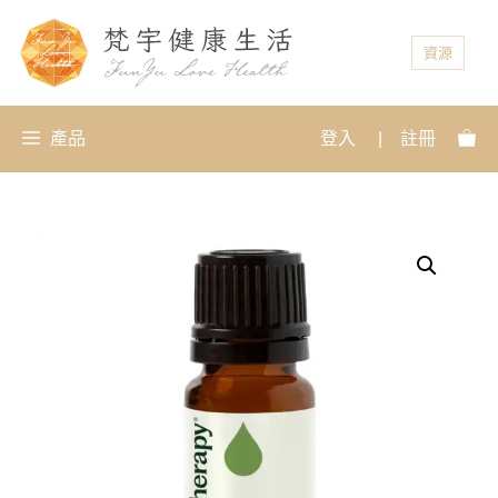
資源
產品
登入
|
註冊