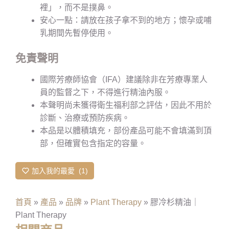
裡」，而不是撲鼻。
安心一點：請放在孩子拿不到的地方；懷孕或哺
乳期間先暫停使用。
免責聲明
國際芳療師協會（IFA）建議除非在芳療專業人
員的監督之下，不得進行精油內服。
本聲明尚未獲得衛生福利部之評估，因此不用於
診斷、治療或預防疾病。
本品是以體積填充，部份產品可能不會填滿到頂
部，但確實包含指定的容量。
加入我的最愛
1
首頁
»
產品
»
品牌
»
Plant Therapy
»
膠冷杉精油｜
Plant Therapy