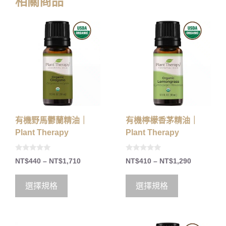
相關商品
有機野馬鬱蘭精油｜
有機檸檬香茅精油｜
Plant Therapy
Plant Therapy
0
0
NT$
440
–
NT$
1,710
NT$
410
–
NT$
1,290
o
o
u
u
t
t
o
o
選擇規格
選擇規格
f
f
5
5