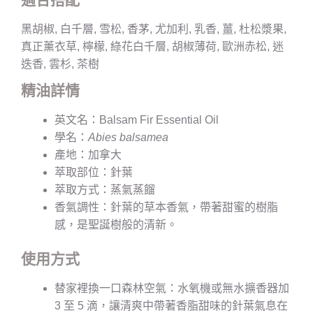
黑胡椒, 白千層, 雪松, 香茅, 尤加利, 乳香, 薑, 杜松漿果,
真正薰衣草, 檸檬, 綠花白千層, 胡椒薄荷, 歐洲赤松, 迷
迭香, 雲杉, 茶樹
精油詳情
英文名：Balsam Fir Essential Oil
學名：
Abies balsamea
產地：加拿大
萃取部位：針葉
萃取方式：蒸氣蒸餾
香氣調性：針葉的草本香氣，帶著甜蜜的樹脂
感，是聖誕樹般的清新。
使用方式
替家裡換一口森林空氣：水氧機或無水擴香器加
3 至 5 滴，讓清爽中帶著香脂甜味的針葉氣息在