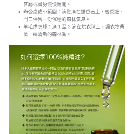
客廳或書房慢慢鋪開。
辦公桌或小範圍：滴幾滴在擴香石上，替桌邊、
門口保留一份沉穩的森林氣息。
羊毛烘衣球：滴 1 至 2 滴在烘衣球上，讓衣物帶
著一絲清新的森林香。