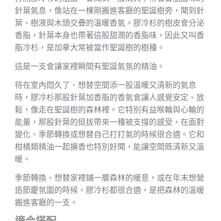
針葉氣息，像站在一棵剛搬進客廳的聖誕樹旁，聞到針
葉、樹液與木頭交疊的溫暖香氣。膠冷杉的樹皮會分泌
香脂，針葉本身也帶著這股甜潤的香脂味，因此又叫香
脂冷杉，是加拿大常被當作聖誕樹的樹種。
這是一支會讓家裡瞬間有聖誕氣氛的精油。
待在室內悶久了、想替空間添一股溫暖又清新的氣息
時，膠冷杉那股針葉加香脂的香氣會讓人感覺安定、放
鬆，像走在聖誕樹的森林裡。它特別有益喉輪與心輪的
能量，那股針葉的挺拔帶來一種被支撐的感受，在面對
變化、季節轉換或想替自己打打氣的時候很合適。它和
柑橘類精油一起擴香也特別好聞，能讓空間既清新又溫
暖。
季節轉換、想替家裡鋪一層森林的暖意，或在年末想營
造節慶氛圍的時候，膠冷杉都很合適，是把森林的溫暖
搬進客廳的一支。
適合搭配