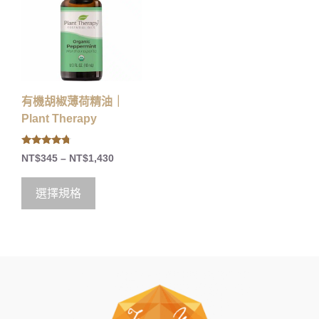
有機胡椒薄荷精油｜
Plant Therapy
4.50
NT$
345
–
NT$
1,430
out of 5
選擇規格