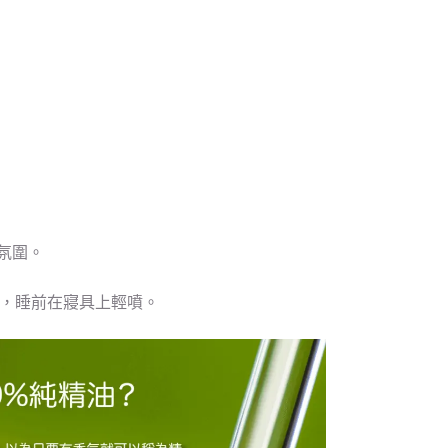
氛圍。
噴霧，睡前在寢具上輕噴。