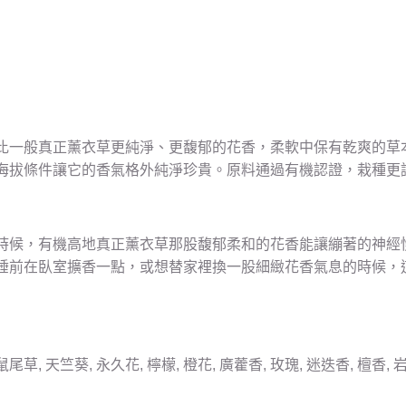
比一般真正薰衣草更純淨、更馥郁的花香，柔軟中保有乾爽的草
海拔條件讓它的香氣格外純淨珍貴。原料通過有機認證，栽種更
時候，有機高地真正薰衣草那股馥郁柔和的花香能讓繃著的神經
睡前在臥室擴香一點，或想替家裡換一股細緻花香氣息的時候，
草, 天竺葵, 永久花, 檸檬, 橙花, 廣藿香, 玫瑰, 迷迭香, 檀香, 