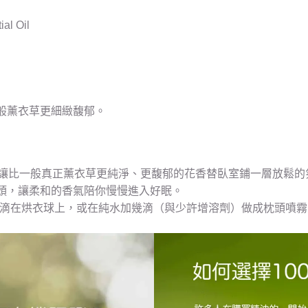
al Oil
般薰衣草更細緻馥郁。
 滴，讓比一般真正薰衣草更純淨、更馥郁的花香替臥室鋪一層放鬆的
頭，讓柔和的香氣陪你慢慢進入好眠。
 至 2 滴在烘衣球上，或在純水加幾滴（與少許增溶劑）做成枕頭