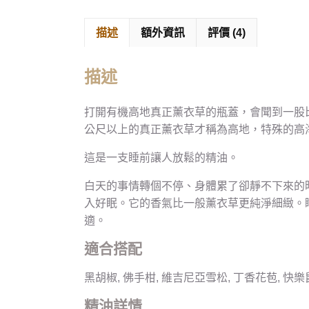
描述
額外資訊
評價 (4)
描述
打開有機高地真正薰衣草的瓶蓋，會聞到一股
公尺以上的真正薰衣草才稱為高地，特殊的高
這是一支睡前讓人放鬆的精油。
白天的事情轉個不停、身體累了卻靜不下來的
入好眠。它的香氣比一般薰衣草更純淨細緻。
適。
適合搭配
黑胡椒, 佛手柑, 維吉尼亞雪松, 丁香花苞, 快樂鼠尾
精油詳情