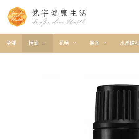
全部
精油
花精
擴香
水晶礦