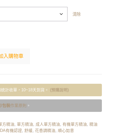
清除
加入購物車
統計收單，10~18天到貨。
(預購說明)
/包裝
作業原則
。
單方精油
,
單方精油
,
成人單方精油
,
有機單方精油
,
精油
SDA有機認證
,
舒緩
,
花香調精油
,
順心如意