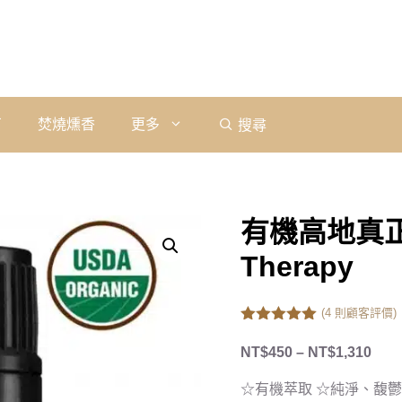
石
焚燒燻香
更多
搜尋
有機高地真正
Therapy
(
4
則顧客評價)
5.00
out of
5
NT$
450
–
NT$
1,310
☆有機萃取 ☆純淨、馥鬱