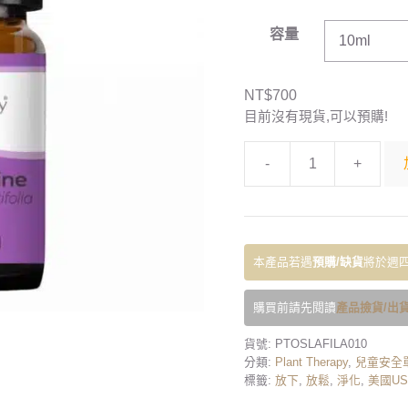
容量
NT$
700
目前沒有現貨,可以預購!
-
+
本產品若遇
預購/缺貨
將於週四
購買前請先閱讀
產品撿貨/出貨
貨號:
PTOSLAFILA010
分類:
Plant Therapy
,
兒童安全
標籤:
放下
,
放鬆
,
淨化
,
美國U