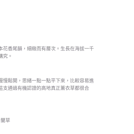
本花香尾韻，細緻而有層次。生長在海拔一千
講究。
慢慢鬆開，思緒一點一點平下來，比較容易進
這支通過有機認證的高地真正薰衣草都很合
岩蘭草