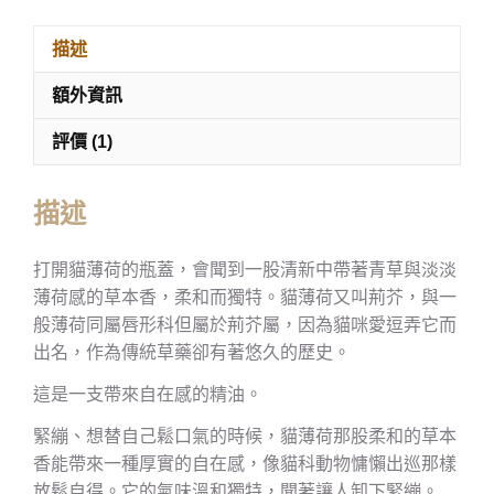
描述
額外資訊
評價 (1)
描述
打開貓薄荷的瓶蓋，會聞到一股清新中帶著青草與淡淡
薄荷感的草本香，柔和而獨特。貓薄荷又叫荊芥，與一
般薄荷同屬唇形科但屬於荊芥屬，因為貓咪愛逗弄它而
出名，作為傳統草藥卻有著悠久的歷史。
這是一支帶來自在感的精油。
緊繃、想替自己鬆口氣的時候，貓薄荷那股柔和的草本
香能帶來一種厚實的自在感，像貓科動物慵懶出巡那樣
放鬆自得。它的氣味溫和獨特，聞著讓人卸下緊繃。