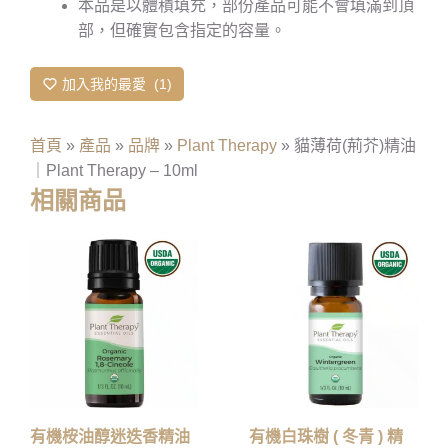
本品是以體積填充，部份產品可能不會填滿到頂
部，但確實包含指定的容量。
加入我的最愛
1
首頁
»
產品
»
品牌
»
Plant Therapy
»
貓薄荷(荊芥)精油
｜Plant Therapy – 10ml
相關商品
有機桉油醇迷迭香精油
有機白珠樹 ( 冬青 ) 精