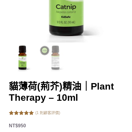
貓薄荷(荊芥)精油｜Plant
Therapy – 10ml
(
1
則顧客評價)
5.00
out of
5
NT$
950