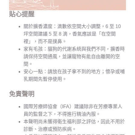
貼心提醒
關於擴香濃度：滴數依空間大小調整，6 至 10
坪空間建議 5 至 8 滴，香氣應該是「在空間
裡」，而不是撲鼻。
家有毛孩：貓狗的代謝系統與我們不同，擴香時
請保持空間通風，並讓寵物有能自由離開的空
間。
安心一點：請放在孩子拿不到的地方；懷孕或哺
乳期間先暫停使用。
免責聲明
國際芳療師協會（IFA）建議除非在芳療專業人
員的監督之下，不得進行精油內服。
本聲明尚未獲得衛生福利部之評估，因此不用於
診斷、治療或預防疾病。