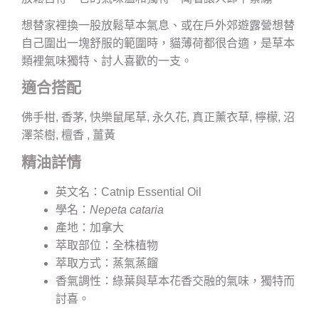
想替家裡換一股放鬆草本氣息、或在戶外郊遊露營想替
自己圍出一塊舒服的範圍時，貓薄荷都很合適，是草本
類裡氣味獨特、討人喜歡的一支。
適合搭配
佛手柑, 香茅, 快樂鼠尾草, 永久花, 真正薰衣草, 檸檬, 沼
澤茶樹, 檀香 , 薑黃
精油詳情
英文名：Catnip Essential Oil
學名：
Nepeta cataria
產地：加拿大
萃取部位：全株植物
萃取方式：蒸氣蒸餾
香氣調性：綠葉與草本花香交融的氣味，獨特而
討喜。