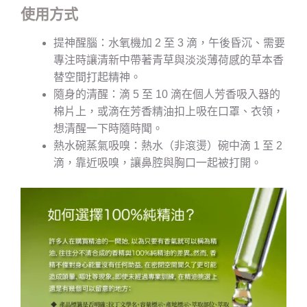
使用方式
提神醒腦：水氧機加 2 至 3 滴，午後昏沉、需要
專注時讓清新中帶著青草與淡淡薄荷感的草本香
替空間打起精神。
隨身的清醒：滴 5 至 10 滴在個人芳香吸入器的
棉片上，或滴在芳香精油扣上吸在口罩、衣領，
想清醒一下時隨時聞。
熱水碗蒸氣吸嗅：熱水（非滾燙）碗中滴 1 至 2
滴，靠近吸嗅，讓鼻腔與胸口一起被打開。