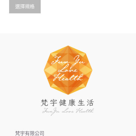
t
o
選擇規格
f
5
梵宇有限公司