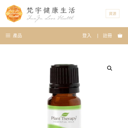
資源
產品
登入
|
註冊