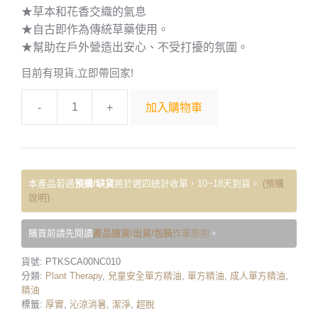
★草本和花香交織的氣息
★自古即作為傳統草藥使用。
★幫助在戶外
營造出安心、不受打擾的氛圍。
目前有現貨,立即帶回家!
-
+
加入購物車
本產品若遇
預購/缺貨
將於週四統計收單，10~18天到貨。
(預購
說明)
購買前請先閱讀
產品撿貨/出貨/包裝
作業原則
。
貨號:
PTKSCA00NC010
分類:
Plant Therapy
,
兒童安全單方精油
,
單方精油
,
成人單方精油
,
精油
標籤:
厚實
,
沁涼消暑
,
潔淨
,
超脫