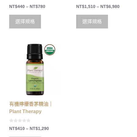
0
0
NT$
440
–
NT$
780
NT$
1,510
–
NT$
6,980
o
o
u
u
t
t
o
o
選擇規格
選擇規格
f
f
5
5
有機檸檬香茅精油｜
Plant Therapy
0
NT$
410
–
NT$
1,290
o
u