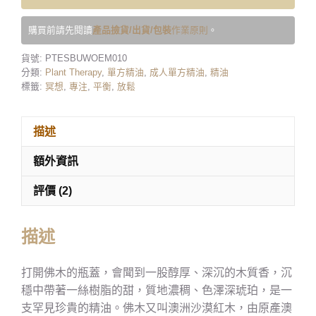
購買前請先閱讀
產品撿貨/出貨/包裝
作業原則
。
貨號:
PTESBUWOEM010
分類:
Plant Therapy
,
單方精油
,
成人單方精油
,
精油
標籤:
冥想
,
專注
,
平衡
,
放鬆
描述
額外資訊
評價 (2)
描述
打開佛木的瓶蓋，會聞到一股醇厚、深沉的木質香，沉
穩中帶著一絲樹脂的甜，質地濃稠、色澤深琥珀，是一
支罕見珍貴的精油。佛木又叫澳洲沙漠紅木，由原產澳