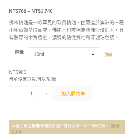
5.00
out of
5
NT$
760
–
NT$
1,740
佛木精油是一款罕見的珍貴精油，由原產於澳洲的一種
小樹蒸餾萃取而成。佛陀木也被稱為澳洲沙漠紅木，具
有醇厚的木質香氣、濃稠的粘性質地和深琥珀色調。
容量
清除
NT$
980
目前沒有現貨,可以預購!
-
+
加入購物車
本產品若遇
預購/缺貨
將於週四統計收單，10~18天到貨。
(預購
說明)