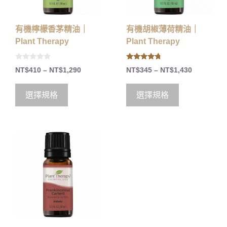
有機檸檬香茅精油｜
有機胡椒薄荷精油｜
Plant Therapy
Plant Therapy
0
4.50
NT$
410
–
NT$
1,290
NT$
345
–
NT$
1,430
o
out of 5
u
t
o
選擇規格
選擇規格
f
5