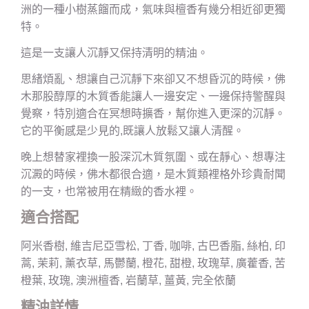
洲的一種小樹蒸餾而成，氣味與檀香有幾分相近卻更獨
特。
這是一支讓人沉靜又保持清明的精油。
思緒煩亂、想讓自己沉靜下來卻又不想昏沉的時候，佛
木那股醇厚的木質香能讓人一邊安定、一邊保持警醒與
覺察，特別適合在冥想時擴香，幫你進入更深的沉靜。
它的平衡感是少見的,既讓人放鬆又讓人清醒。
晚上想替家裡換一股深沉木質氛圍、或在靜心、想專注
沉澱的時候，佛木都很合適，是木質類裡格外珍貴耐聞
的一支，也常被用在精緻的香水裡。
適合搭配
阿米香樹, 維吉尼亞雪松, 丁香, 咖啡, 古巴香脂, 絲柏, 印
蒿, 茉莉, 薰衣草, 馬鬱蘭, 橙花, 甜橙, 玫瑰草, 廣藿香, 苦
橙葉, 玫瑰, 澳洲檀香, 岩蘭草, 薑黃, 完全依蘭
精油詳情