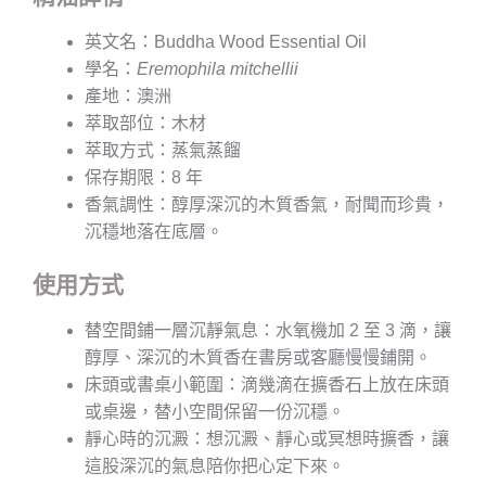
英文名：Buddha Wood Essential Oil
學名：
Eremophila mitchellii
產地：澳洲
萃取部位：木材
萃取方式：蒸氣蒸餾
保存期限：8 年
香氣調性：醇厚深沉的木質香氣，耐聞而珍貴，
沉穩地落在底層。
使用方式
替空間鋪一層沉靜氣息：水氧機加 2 至 3 滴，讓
醇厚、深沉的木質香在書房或客廳慢慢鋪開。
床頭或書桌小範圍：滴幾滴在擴香石上放在床頭
或桌邊，替小空間保留一份沉穩。
靜心時的沉澱：想沉澱、靜心或冥想時擴香，讓
這股深沉的氣息陪你把心定下來。