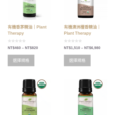
有機香茅精油｜Plant
有機澳洲檀香精油｜
Therapy
Plant Therapy
0
0
NT$
460
–
NT$
820
NT$
1,510
–
NT$
6,980
o
o
u
u
t
t
o
o
選擇規格
選擇規格
f
f
5
5