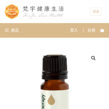
資源
產品
登入
|
註冊