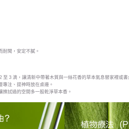
而耐聞，安定不膩。
2 至 3 滴，讓清新中帶著木質與一絲花香的草本氣息替家裡或
要專注、提神時放在桌邊。
讓擦拭過的空間多一股乾淨草本香。