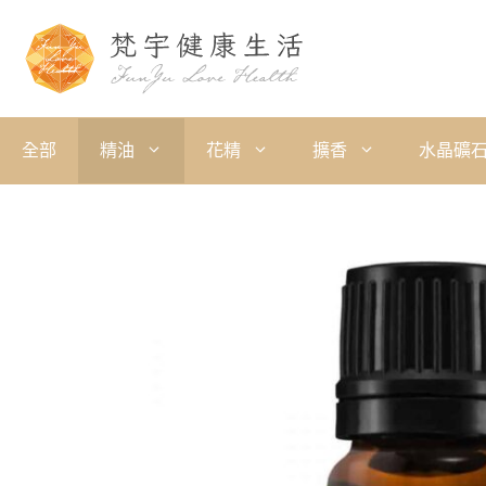
全部
精油
花精
擴香
水晶礦