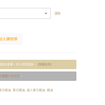
清除
加入購物車
統計收單，10~18天到貨。
(預購說明)
/包裝
作業原則
。
單方精油
,
單方精油
,
成人單方精油
,
精油