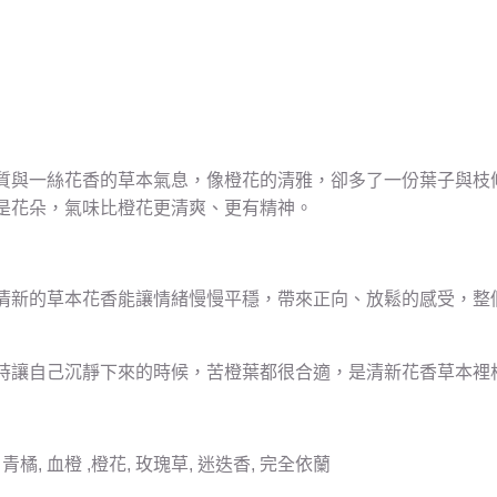
質與一絲花香的草本氣息，像橙花的清雅，卻多了一份葉子與枝
是花朵，氣味比橙花更清爽、更有精神。
清新的草本花香能讓情緒慢慢平穩，帶來正向、放鬆的感受，整
時讓自己沉靜下來的時候，苦橙葉都很合適，是清新花香草本裡
, 青橘, 血橙 ,橙花, 玫瑰草, 迷迭香, 完全依蘭