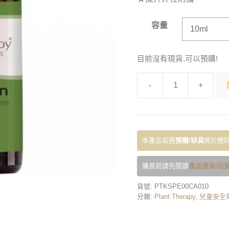
容量
目前沒有現貨,可以預購!
-
+
本產品若遇
預購/缺貨
將於週四
購買前請先閱讀
產品撿貨/出貨
貨號:
PTKSPE00CA010
分類:
Plant Therapy
,
兒童安全