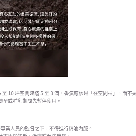
 10 坪空間建議 5 至 8 滴，香氣應該是「在空間裡」，而不
懷孕或哺乳期間先暫停使用。
療專業人員的監督之下，不得進行精油內服。