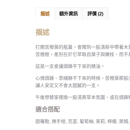
描述
額外資訊
評價 (2)
描述
打開苦橙葉的瓶蓋，會聞到一股清新中帶著木
苦橙樹，差別在於它萃取自葉子與嫩枝，而不
這是一支會讓煩躁平下來的精油。
心情煩躁、思緒靜不下來的時候，苦橙葉那股
讓人安定又不會太甜膩的一支。
午後想替家裡換一股清爽草本氛圍、或在煩躁
適合搭配
甜羅勒, 佛手柑, 芫荽, 葡萄柚, 茉莉, 檸檬, 萊姆