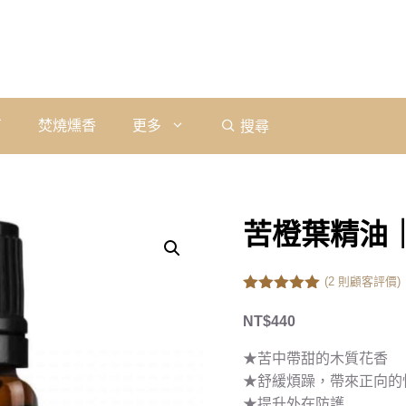
石
焚燒燻香
更多
搜尋
苦橙葉精油｜Pl
(
2
則顧客評價)
5.00
out of
5
NT$
440
★苦中帶甜的木質花香
★舒緩煩躁，帶來正向的
★提升外在防護