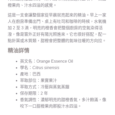
橙果肉、汁水四溢的感覺。
這是一支會讓整個家從早晨就亮起來的精油。早上一家
人在廚房準備出門、桌上有吐司和咖啡的時候，水氧機
加 2 至 3 滴，明亮的橙香會把整個廚房的空氣染得活
潑，像是窗外正好有陽光照進來。它也很好搭配，配一
點針葉或木質類，甜橙會把整體的氣味往暖的方向拉。
精油詳情
英文名：Orange Essence Oil
學名：
Citrus sinensis
產地：巴西
萃取部位：果實果汁
萃取方式：冷壓與蒸氣蒸餾
保存期限：2 年
香氣調性：濃郁明亮的甜橙香氣，多汁飽滿，像
咬下一口甜橙果肉那股汁水四溢。