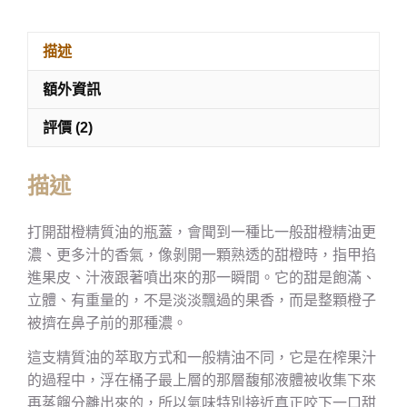
描述
額外資訊
評價 (2)
描述
打開甜橙精質油的瓶蓋，會聞到一種比一般甜橙精油更
濃、更多汁的香氣，像剝開一顆熟透的甜橙時，指甲掐
進果皮、汁液跟著噴出來的那一瞬間。它的甜是飽滿、
立體、有重量的，不是淡淡飄過的果香，而是整顆橙子
被擠在鼻子前的那種濃。
這支精質油的萃取方式和一般精油不同，它是在榨果汁
的過程中，浮在桶子最上層的那層馥郁液體被收集下來
再蒸餾分離出來的，所以氣味特別接近真正咬下一口甜