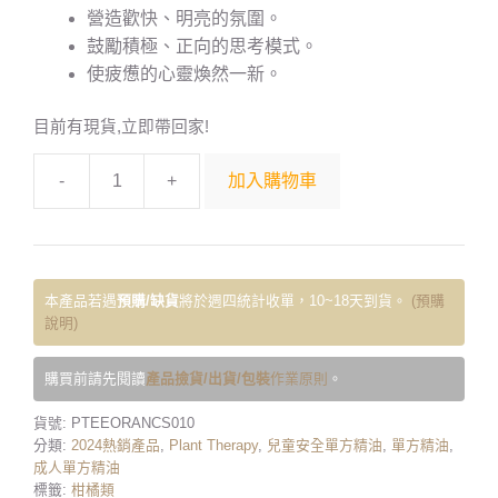
營造歡快、明亮的氛圍。
鼓勵積極、正向的思考模式。
使疲憊的心靈煥然一新。
目前有現貨,立即帶回家!
-
+
加入購物車
本產品若遇
預購/缺貨
將於週四統計收單，10~18天到貨。
(預購
說明)
購買前請先閱讀
產品撿貨/出貨/包裝
作業原則
。
貨號:
PTEEORANCS010
分類:
2024熱銷產品
,
Plant Therapy
,
兒童安全單方精油
,
單方精油
,
成人單方精油
標籤:
柑橘類