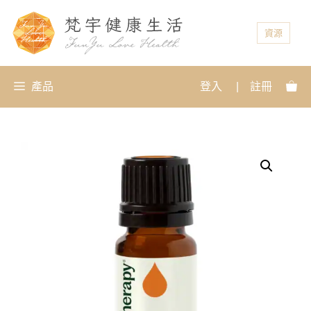
資源
產品
登入
|
註冊