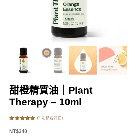
甜橙精質油｜Plant
Therapy – 10ml
(
2
則顧客評價)
5.00
out of
5
NT$
340