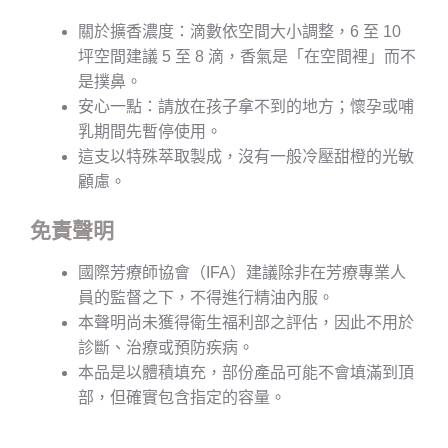
關於擴香濃度：滴數依空間大小調整，6 至 10
坪空間建議 5 至 8 滴，香氣是「在空間裡」而不
是撲鼻。
安心一點：請放在孩子拿不到的地方；懷孕或哺
乳期間先暫停使用。
這支以特殊萃取製成，沒有一般冷壓甜橙的光敏
顧慮。
免責聲明
國際芳療師協會（IFA）建議除非在芳療專業人
員的監督之下，不得進行精油內服。
本聲明尚未獲得衛生福利部之評估，因此不用於
診斷、治療或預防疾病。
本品是以體積填充，部份產品可能不會填滿到頂
部，但確實包含指定的容量。