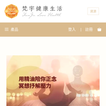
資源
產品
登入
|
註冊