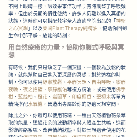
不閉上眼睛一樣，讓效果事倍功半；有時調整了呼吸頻
率，但由於長期的慣性使然，許多人仍難以進入冥想的
狀態，這時你可以搭配梵宇全人療癒學院出品的「
神聖
之心冥想
」以及
美國Plant Therapy純精油
，協助你回到
生命中那平靜、放鬆的時刻。
用自然療癒的力量，協助你腹式呼吸與冥
想
有時候，我們只是缺乏了一個契機、一個較為放鬆的狀
態，就能幫助自己進入更深層的冥想；對於這樣的時
刻，你可以使用
紓寧放鬆
、
平靜冥想
、
自由呼吸
、
寧靜
夜晚
、
夜之搖籃
、
寧靜護佑
等複方精油，或是使用
佛手
柑
、
藍絲柏
、
橙花
、
岩蘭草
、
印度檀香
、
聖檀木
等單方
精油搭配
水氧機
，營造出專屬於你的舒適冥想空間。
除此之外，你還可以使用花精，一種由天然植物花朵萃
取的能量，透過花朵的波動頻率與人體產生共鳴，進而
影響經絡系統、改善情緒狀態。對於冥想適合使用的花