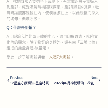
A：找個舒服的姿勢坐下或躺下，有意識的將空氣吸入
到腹部，感受吸氣時橫隔膜擴張、腹部膨脹的感覺，吐
氣時讓腹部輕輕往內，使橫隔膜往上，以此緩慢而深入
的均勻、循環呼吸。
Q：什麼是脈輪？
A：脈輪我們能量身體的中心，源自印度瑜珈、吠陀文
化內的觀念，除了物質的身體外，還有由「三脈七輪」
組成的能量身體-能量體。
想進一步了解脈輪請看：
人體7大脈輪
。
Previous
Next
12星座守護精油-星座特質與對應配方解析
2022年6月神秘精油：橙花叔醇綠花白千層、白絲柏