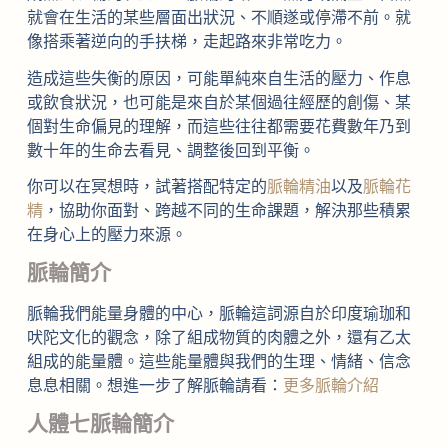
就會在生活的某些層面出狀況、不順遂或停滯不前。就
像搭乘著逆向的手扶梯，走起路來非常吃力。
造成這些失衡的原因，可能單純來自生活的壓力、作息
或飲食狀況，也可能是來自於某個過往經歷的創傷、某
個對生命偏見的理解，而這些往往都需要花費數年乃到
數十年的生命去看見、調整後回到平衡。
你可以在冥想時，試著搭配特定的
脈輪精油
以及
脈輪花
精
，協助你面對、跨越不同的生命課題，解決那些積累
在身心上的壓力來源。
脈輪簡介
脈輪我們能量身體的中心，脈輪這詞源自於印度瑜珈和
吠陀文化的觀念，除了組成物質的肉體之外，還有乙太
組成的能量體。這些能量體與我們的生理、情緒、信念
息息相關。想進一步了解脈輪請看：
更多脈輪介紹
人體七脈輪簡介