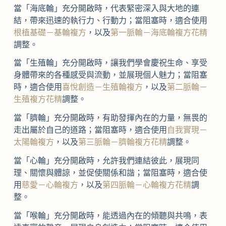
當「海底輪」充分開啟時，代表緊密深入與大地的連
結，帶來迅速的執行力、行動力；當阻塞時，適合使用
根植基礎－基輪複方
，以及
第一脈輪－海底輪複方花精
調整。
當「生殖輪」充分開啟時，讓我們學會慶祝生命、享受
身體帶來的各種感受與流動，並展現個人魅力；當阻塞
時，適合使用
喜悅創造－生殖輪複方
，以及
第二脈輪－
生殖複方花精
調整。
當「臍輪」充分開啟時，有助發揮內在的力量，無畏的
走出屬於自己的道路；當阻塞時，適合使用
自我實現－
太陽輪複方
，以及
第三脈輪－臍輪複方花精
調整。
當「心輪」充分開啟時，允許我們連結彼此，展現同
理、關懷與體諒，並促使關係和諧；當阻塞時，適合使
用
慈愛－心輪複方
，以及
第四脈輪－心輪複方花精
調
整。
當「喉輪」充分開啟時，能透過內在的傾聽與共鳴，表