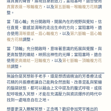
達真實的聲音，展現自身創造力；當阻塞時，適合使用
真實表達－喉輪複方
，以及
第五脈輪－喉輪複方花精
調
整。
當「眉心輪」充分開啟時，開展內在的視野與覺知，信
任直覺、靈感並清晰的走出生命的方向；當阻塞時，適
合使用
清晰靈感－眉心輪複方
，以及
第六脈輪－眉心輪
複方花精
調整。
當「頂輪」充分開啟時，意味著意識的拓展與覺醒，與
更高智慧的連結，映照出神性的光輝；當阻塞時，適合
使用
更高連結－冠輪複方
，以及
第七脈輪－頂輪複方花
精
調整。
無論你是冥想新手老手，還是想透過精油的芳香療法或
花精的共振療癒讓自己能夠全然放鬆、改善混亂與緊繃
的腦袋狀態，都可以藉由上文中提及的腹式呼吸，或搭
配呼吸進入冥想，才能在充滿壓力與資訊爆炸的時代中
找到一處喘息自在之地。
想要更深入瞭解冥想、正念嗎？歡迎參加梵宇推出的