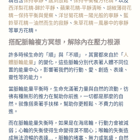
精包含
保持寧靜
、
感到放鬆
、
保持平衡複方花精
，以及
西洋梨花精-歸於平靜
、
蘋果花精-平靜清晰
、
胡椒薄荷花
精－保持平衡與覺察
、
洋甘菊花精－陽光般的寧靜
、
藍
鈴草花精－油然而生的寂靜
、
朱草花精－風暴中的寧靜
等單方花精。
搭配脈輪複方冥想，解除內在壓力根源
許多時候生命的「順」與「不順」，其實都來自於「
人
體脈輪能量
」的變化，這些脈輪分別代表著人體不同位
置的能量中心，影響著我們的行動、愛、創造、表達、
靈性等的能力。
當脈輪能量平衡時，生命充滿著力量與自然的流動，彷
彿有種無形的推力在幫助你前進，一切都是那麼的自
然。就像搭乘著手扶梯，幫助你更輕鬆、不費力的前
進。
而在脈輪能量失衡時，如果是在海底輪，行動力會被減
弱；心輪的失衡使得生命變得漠不關心；喉輪的失衡造
成無法流暢的表達…，脈輪的堵塞、無力或氣盛，自然