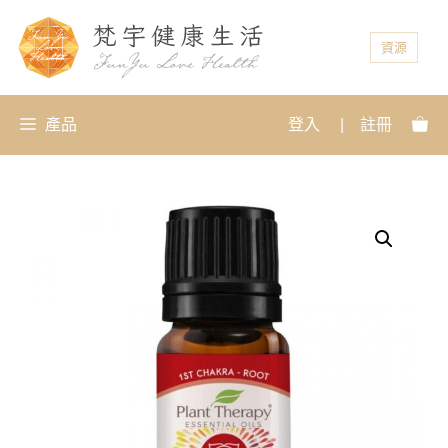
資源
產品
登入
|
註冊