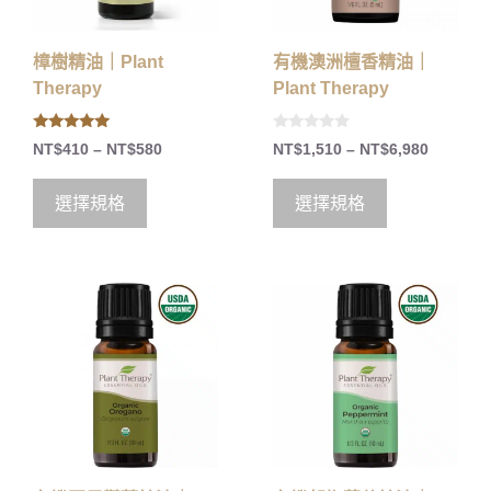
樟樹精油｜Plant
有機澳洲檀香精油｜
Therapy
Plant Therapy
5.00
0
NT$
410
–
NT$
580
NT$
1,510
–
NT$
6,980
out of 5
o
u
t
o
選擇規格
選擇規格
f
5