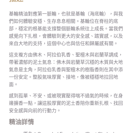
基輪精油對應第一脈輪，也就是基輪（海底輪），與我
們如何體驗安穩、生存息息相關。基輪位在脊柱的底
部，穩定的根基能支撐整個脈輪系統往上成長。當我們
感覺向下扎根，會體驗到更大的安全感、踏實感，以及
來自大地的支持，這個中心也與信任和歸屬感有關。
這支複方由佛木、阿拉伯乳香、聖檀木與岩蘭草調成，
帶著濃郁的泥土氣息：佛木與岩蘭草沉穩的木質與大地
氣息是主角，阿拉伯乳香與聖檀木的樹脂香則在其中添
一份安定。整股氣味厚實、接地，像被穩穩地拉回地
面。
感到孤單、不安、或被現實壓得喘不過氣的時候，在身
邊擴香一點，讓這股厚實的泥土香陪你重新扎根、找回
安全感與向前的行動力。
精油詳情