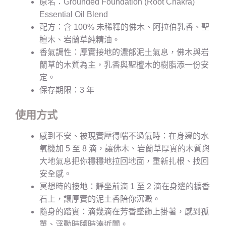
原名：Grounded Foundation (Root Chakra)
Essential Oil Blend
配方：含 100% 未稀釋的佛木、阿拉伯乳香、聖
檀木、岩蘭草純精油。
香氣調性：厚實接地的濃郁泥土氣息，佛木與岩
蘭草的木質為主，乳香與聖檀木的樹脂添一份安
定。
保存期限：3 年
使用方式
感到不安、被現實壓得喘不過氣時：在身邊的水
氧機加 5 至 8 滴，讓佛木、岩蘭草厚實的木質與
大地氣息把你穩穩地拉回地面，重新扎根、找回
安全感。
冥想時的接地：靜坐前滴 1 至 2 滴在身邊的擴香
石上，讓厚實的泥土香陪你沉澱。
隨身的踏實：滴幾滴在芳香墜飾上掛著，感到孤
單、浮動時隨時湊近聞。