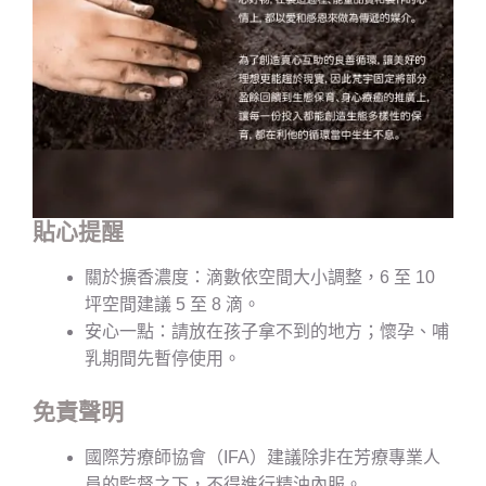
貼心提醒
關於擴香濃度：滴數依空間大小調整，6 至 10
坪空間建議 5 至 8 滴。
安心一點：請放在孩子拿不到的地方；懷孕、哺
乳期間先暫停使用。
免責聲明
國際芳療師協會（IFA）建議除非在芳療專業人
員的監督之下，不得進行精油內服。