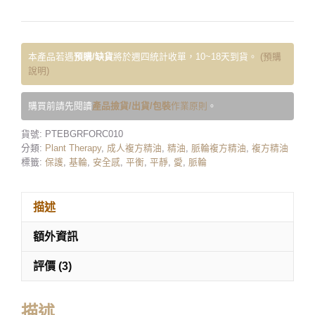
本產品若遇
預購/缺貨
將於週四統計收單，10~18天到貨。
(預購
說明)
購買前請先閱讀
產品撿貨/出貨/包裝
作業原則
。
貨號:
PTEBGRFORC010
分類:
Plant Therapy
,
成人複方精油
,
精油
,
脈輪複方精油
,
複方精油
標籤:
保護
,
基輪
,
安全感
,
平衡
,
平靜
,
愛
,
脈輪
描述
額外資訊
評價 (3)
描述