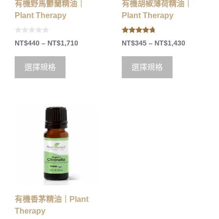
有機野馬鬱蘭精油｜
有機胡椒薄荷精油｜
Plant Therapy
Plant Therapy
0
4.50
NT$
440
–
NT$
1,710
NT$
345
–
NT$
1,430
o
out of 5
u
t
o
選擇規格
選擇規格
f
5
有機香茅精油｜Plant
Therapy