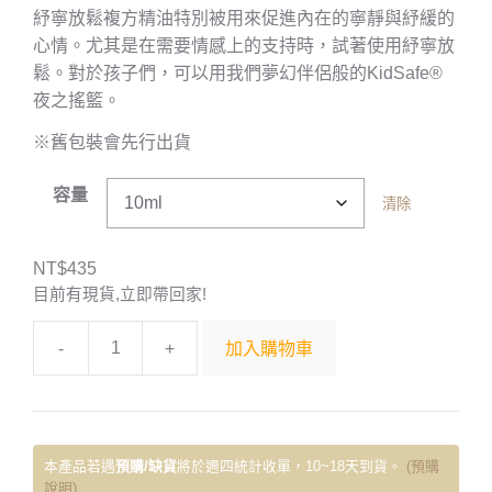
紓寧放鬆複方精油特別被用來促進內在的寧靜與紓緩的
心情。尤其是在需要情感上的支持時，試著使用紓寧放
鬆。對於孩子們，可以用我們夢幻伴侶般的KidSafe®
夜之搖籃。
※舊包裝會先行出貨
容量
清除
NT$
435
目前有現貨,立即帶回家!
-
+
加入購物車
本產品若遇
預購/缺貨
將於週四統計收單，10~18天到貨。
(預購
說明)