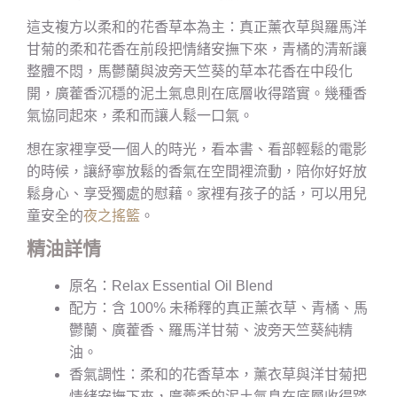
這支複方以柔和的花香草本為主：真正薰衣草與羅馬洋
甘菊的柔和花香在前段把情緒安撫下來，青橘的清新讓
整體不悶，馬鬱蘭與波旁天竺葵的草本花香在中段化
開，廣藿香沉穩的泥土氣息則在底層收得踏實。幾種香
氣協同起來，柔和而讓人鬆一口氣。
想在家裡享受一個人的時光，看本書、看部輕鬆的電影
的時候，讓紓寧放鬆的香氣在空間裡流動，陪你好好放
鬆身心、享受獨處的慰藉。家裡有孩子的話，可以用兒
童安全的
夜之搖籃
。
精油詳情
原名：Relax Essential Oil Blend
配方：含 100% 未稀釋的真正薰衣草、青橘、馬
鬱蘭、廣藿香、羅馬洋甘菊、波旁天竺葵純精
油。
香氣調性：柔和的花香草本，薰衣草與洋甘菊把
情緒安撫下來，廣藿香的泥土氣息在底層收得踏