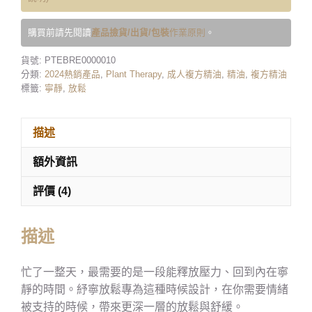
購買前請先閱讀
產品撿貨/出貨/包裝
作業原則
。
貨號:
PTEBRE0000010
分類:
2024熱銷產品
,
Plant Therapy
,
成人複方精油
,
精油
,
複方精油
標籤:
寧靜
,
放鬆
描述
額外資訊
評價 (4)
描述
忙了一整天，最需要的是一段能釋放壓力、回到內在寧
靜的時間。紓寧放鬆專為這種時候設計，在你需要情緒
被支持的時候，帶來更深一層的放鬆與舒緩。