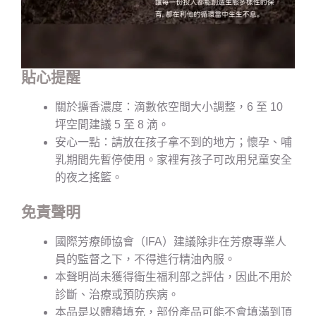
貼心提醒
關於擴香濃度：滴數依空間大小調整，6 至 10
坪空間建議 5 至 8 滴。
安心一點：請放在孩子拿不到的地方；懷孕、哺
乳期間先暫停使用。家裡有孩子可改用兒童安全
的夜之搖籃。
免責聲明
國際芳療師協會（IFA）建議除非在芳療專業人
員的監督之下，不得進行精油內服。
本聲明尚未獲得衛生福利部之評估，因此不用於
診斷、治療或預防疾病。
本品是以體積填充，部份產品可能不會填滿到頂