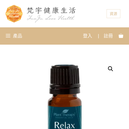
資源
產品
登入
|
註冊