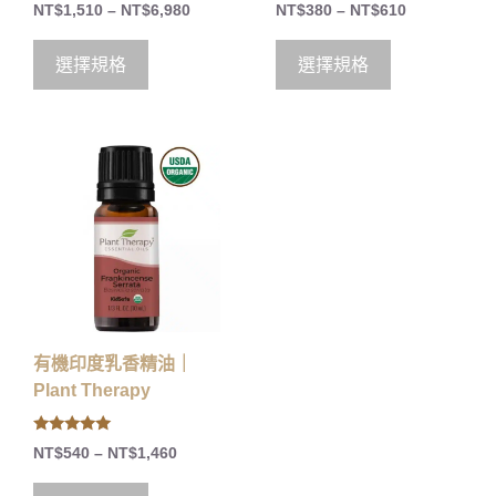
0
5.00
NT$
1,510
–
NT$
6,980
NT$
380
–
NT$
610
o
out of 5
u
t
o
選擇規格
選擇規格
f
5
有機印度乳香精油｜
Plant Therapy
5.00
NT$
540
–
NT$
1,460
out of 5