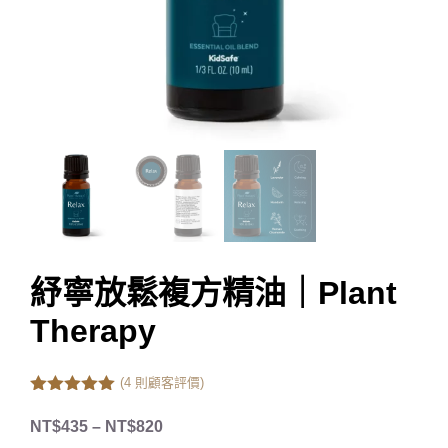
紓寧放鬆複方精油｜Plant
Therapy
(
4
則顧客評價)
5.00
out of
5
NT$
435
–
NT$
820