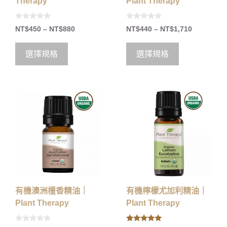
Therapy
Plant Therapy
0
0
NT$
450
–
NT$
880
NT$
440
–
NT$
1,710
o
o
u
u
t
t
o
o
選擇規格
選擇規格
f
f
5
5
有機澳洲檀香精油｜
有機檸檬尤加利精油｜
Plant Therapy
Plant Therapy