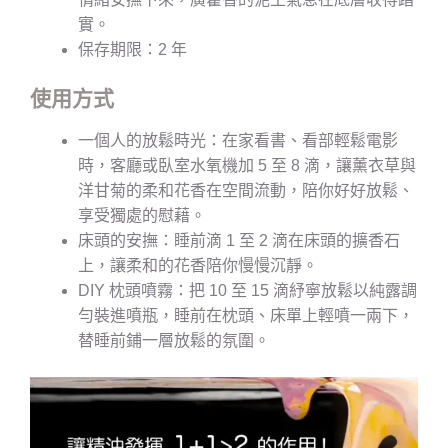
實。
保存期限：2 年
使用方式
一個人的放鬆時光：在家看書、看部輕鬆電影
時，客廳或臥室水氧機加 5 至 8 滴，讓薰衣草與
洋甘菊的柔和花香在空間流動，陪你好好放鬆、
享受獨處的慰藉。
床頭的安撫：睡前滴 1 至 2 滴在床頭的擴香石
上，讓柔和的花香陪你慢慢沉靜。
DIY 枕頭噴霧：把 10 至 15 滴紓寧放鬆以純露調
勻裝進噴瓶，睡前在枕頭、床單上輕噴一兩下，
替睡前鋪一層放鬆的氛圍。