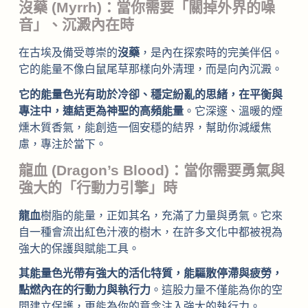
沒藥 (Myrrh)：當你需要「關掉外界的噪
音」、沉澱內在時
在古埃及備受尊崇的
沒藥
，是內在探索時的完美伴侶。
它的能量不像白鼠尾草那樣向外清理，而是向內沉澱。
它的能量色光有助於冷卻、穩定紛亂的思緒，在平衡與
專注中，連結更為神聖的高頻能量
。它深邃、溫暖的煙
燻木質香氣，能創造一個安穩的結界，幫助你減緩焦
慮，專注於當下。
龍血 (Dragon’s Blood)：當你需要勇氣與
強大的「行動力引擎」時
龍血
樹脂的能量，正如其名，充滿了力量與勇氣。它來
自一種會流出紅色汁液的樹木，在許多文化中都被視為
強大的保護與賦能工具。
其能量色光帶有強大的活化特質，能驅散停滯與疲勞，
點燃內在的行動力與執行力
。這股力量不僅能為你的空
間建立保護，更能為你的意念注入強大的執行力。