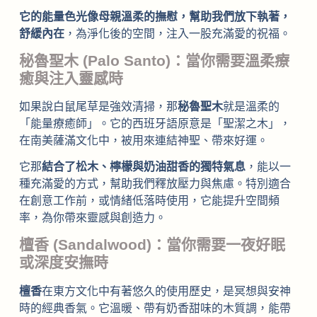
它的能量色光像母親溫柔的撫慰，幫助我們放下執著，
舒緩內在
，為淨化後的空間，注入一股充滿愛的祝福。
秘魯聖木 (Palo Santo)：當你需要溫柔療
癒與注入靈感時
如果說白鼠尾草是強效清掃，那
秘魯聖木
就是溫柔的
「能量療癒師」。它的西班牙語原意是「聖潔之木」，
在南美薩滿文化中，被用來連結神聖、帶來好運。
它那
結合了松木、檸檬與奶油甜香的獨特氣息
，能以一
種充滿愛的方式，幫助我們釋放壓力與焦慮。特別適合
在創意工作前，或情緒低落時使用，它能提升空間頻
率，為你帶來靈感與創造力。
檀香 (Sandalwood)：當你需要一夜好眠
或深度安撫時
檀香
在東方文化中有著悠久的使用歷史，是冥想與安神
時的經典香氣。它溫暖、帶有奶香甜味的木質調，能帶