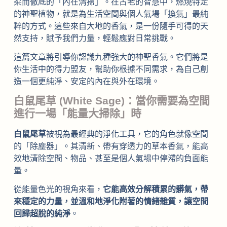
柔而徹底的「內在清掃」。在古老的智慧中，燃燒特定
的神聖植物，就是為生活空間與個人氣場「換氣」最純
粹的方式。這些來自大地的香氣，是一份隨手可得的天
然支持，賦予我們力量，輕鬆應對日常挑戰。
這篇文章將引導你認識九種強大的神聖香氣。它們將是
你生活中的得力盟友，幫助你根據不同需求，為自己創
造一個更純淨、安定的內在與外在環境。
白鼠尾草 (White Sage)：當你需要為空間
進行一場「能量大掃除」時
白鼠尾草
被視為最經典的淨化工具，它的角色就像空間
的「除塵器」。其清新、帶有穿透力的草本香氣，能高
效地清除空間、物品、甚至是個人氣場中停滯的負面能
量。
從能量色光的視角來看，
它能高效分解積累的髒氣，帶
來穩定的力量，並溫和地淨化附著的情緒雜質，讓空間
回歸超脫的純淨
。