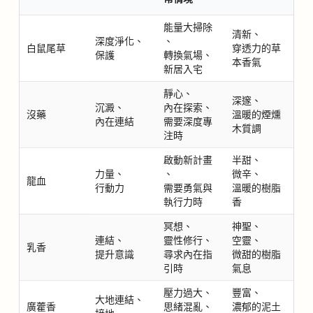
能量大掃除
清新、
深度淨化、
、
白鼠尾草
穿透力的草
保護
轉換氣場、
本香氣
新居入宅
靜心、
深邃、
沉澱、
內在探索、
沒藥
溫暖的煙燻
內在連結
需要深度專
木質調
注時
啟動新計畫
半甜、
力量、
、
微辛、
龍血
行動力
需要勇氣與
溫暖的樹脂
執行力時
香
冥想、
神聖、
連結、
靈性修行、
空靈、
乳香
提升意識
尋求內在指
微甜的樹脂
引時
氣息
壓力過大、
豐富、
大地連結、
廣藿香
思緒混亂、
濃郁的泥土