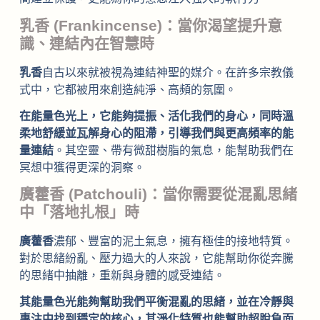
乳香 (Frankincense)：當你渴望提升意
識、連結內在智慧時
乳香
自古以來就被視為連結神聖的媒介。在許多宗教儀
式中，它都被用來創造純淨、高頻的氛圍。
在能量色光上，它能夠提振、活化我們的身心，同時溫
柔地舒緩並瓦解身心的阻滯，引導我們與更高頻率的能
量連結
。其空靈、帶有微甜樹脂的氣息，能幫助我們在
冥想中獲得更深的洞察。
廣藿香 (Patchouli)：當你需要從混亂思緒
中「落地扎根」時
廣藿香
濃郁、豐富的泥土氣息，擁有極佳的接地特質。
對於思緒紛亂、壓力過大的人來說，它能幫助你從奔騰
的思緒中抽離，重新與身體的感受連結。
其能量色光能夠幫助我們平衡混亂的思緒，並在冷靜與
專注中找到穩定的核心，其淨化特質也能幫助超脫負面