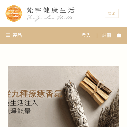
資源
產品
登入
|
註冊