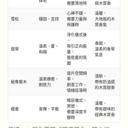
接地
需要落地時
與木質香
心神不穩、
溫暖、
雪松
穩固、支持
需要力量與
大地般的木
保護時
質香氣
淨化儀式後
、
香甜、
溫柔、愛、
吸引正向能
甜草
溫柔的香草
和諧
量、
氣息
營造愛的氛
圍
提升空間頻
清新、
溫柔療癒、
率、
秘魯聖木
帶有奶油感
創造力
創意工作、
的木質甜香
情緒低落時
睡前儀式、
溫暖、
冥想、
檀香
安撫、平衡
帶有甜味的
需要深度平
經典木質香
靜時